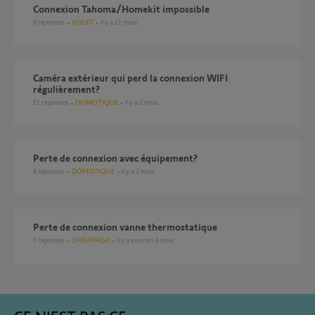
Connexion Tahoma/Homekit impossible
8
réponses
VOLET
il y a 11 mois
caméra extérieur qui perd la connexion WIFI
régulièrement?
11
réponses
DOMOTIQUE
il y a 2 mois
perte de connexion avec équipement?
8
réponses
DOMOTIQUE
il y a 2 mois
Perte de connexion vanne thermostatique
5
réponses
CHAUFFAGE
il y a environ 2 mois