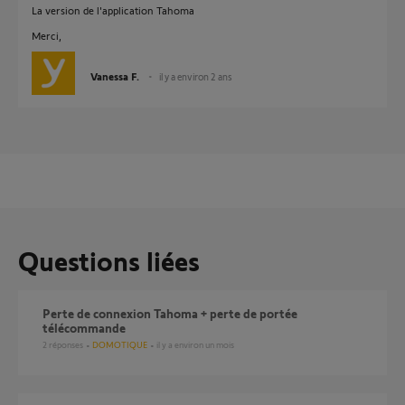
La version de l'application Tahoma
Merci,
Vanessa F.
il y a environ 2 ans
Questions liées
perte de connexion Tahoma + perte de portée
télécommande
2
réponses
DOMOTIQUE
il y a environ un mois