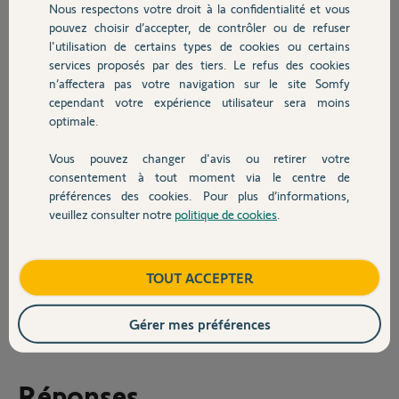
Nous respectons votre droit à la confidentialité et vous
Chauffage
Je précise que tout fonctionnait parfaitement,
pouvez choisir d’accepter, de contrôler ou de refuser
qu'aucun changement n'a été fait et que seule la
l'utilisation de certains types de cookies ou certains
liaison avec Homekit ne se fait plus.
services proposés par des tiers. Le refus des cookies
Autres produits
Auriez-vous une idée ?? par avance merci
n’affectera pas votre navigation sur le site Somfy
cependant votre expérience utilisateur sera moins
TaHoma switch - 5153854C
optimale.
PIN: 2058-3041-8787
MAC: F4:3C:3B:3A:B9:2F
Vous pouvez changer d'avis ou retirer votre
Merci,
Devis avec un pro
consentement à tout moment via le centre de
Matthieu
préférences des cookies. Pour plus d’informations,
veuillez consulter notre
politique de cookies
.
Contact
Boutique
TOUT ACCEPTER
Matt
il y a environ 2 ans
Gérer mes préférences
Réponses