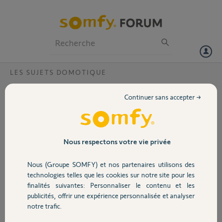
Particuliers
Professionnels
Forum
LES SUJETS DOMOTIQUE
Volet
Connectivite PERDUE entre
Continuer sans accepter →
tahoma/homekit
Portail
Bonjour,
Tout fonctionnait bien jusqu'il y a quelques jours
Garage
où la connexion entre Tahoma et Homekit s'est
Nous respectons votre vie privée
interrompue.
Nous (Groupe SOMFY) et nos partenaires utilisons des
recherche dans ce forum
Sécurité
technologies telles que les cookies sur notre site pour les
Tahoma box à jour
finalités suivantes: Personnaliser le contenu et les
suppression du pont dans homekit et tentative
publicités, offrir une expérience personnalisée et analyser
de rajouter le pont : ECHEC
Domotique
notre trafic.
tentative de redémarrage de la Tahoma : ECHEC
tentative de reset de la Tahoma : ECHEC