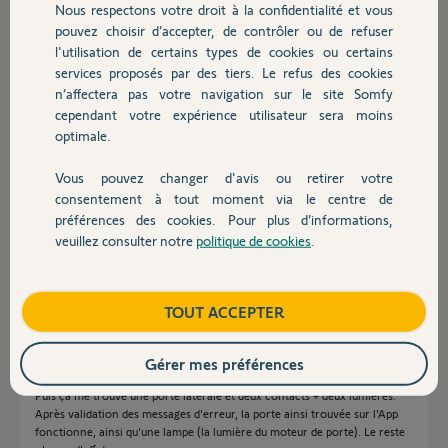
Nous respectons votre droit à la confidentialité et vous
Chauffage
Chris
pouvez choisir d’accepter, de contrôler ou de refuser
il y a environ 2 ans
l'utilisation de certains types de cookies ou certains
Participer au fil de discussion
services proposés par des tiers. Le refus des cookies
Autres produits
n’affectera pas votre navigation sur le site Somfy
cependant votre expérience utilisateur sera moins
optimale.
Réponses
Vous pouvez changer d'avis ou retirer votre
Devis avec un pro
consentement à tout moment via le centre de
Il faut sélectionner le type de porte.
préférences des cookies. Pour plus d’informations,
veuillez consulter notre
politique de cookies
.
Bonne soirée
Contact
Anonyme
il y a environ 2 ans
Boutique
TOUT ACCEPTER
Gérer mes préférences
Merci oui je sélectionne bien une porte a ouverture verticale.
Puis ça me trouve une porte latérale et deux contacts + deux lumières.
Après validation des messages d'erreur, la porte ainsi trouvée sur l'App
fonctionne, ainsi qu'une lampe (la lumière du moteur de porte). Le reste