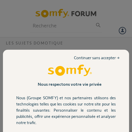
Particuliers
Professionnels
Forum
LES SUJETS DOMOTIQUE
Volet
Kit de connectivité et Dexxo Smart 800
Continuer sans accepter →
Bonjour,
Portail
Impossible de connecter ma porte de garage avec le kit de
connectivité.
Garage
Nous respectons votre vie privée
Le moteur est un Dexxo Smart 800.
Nous (Groupe SOMFY) et nos partenaires utilisons des
Sécurité
l'App affiche une erreur après la recherche, puis une fois que je clique
technologies telles que les cookies sur notre site pour les
sur abandonner elle affiche un contact, une lumière et une version
finalités suivantes: Personnaliser le contenu et les
horizontale de la porte mais rien ne fonctionne.
publicités, offrir une expérience personnalisée et analyser
Domotique
notre trafic.
Merci,