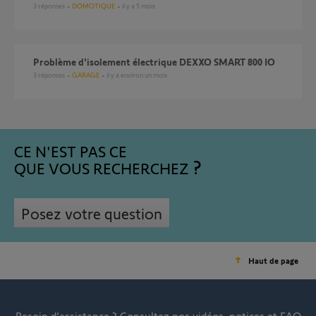
3
réponses
DOMOTIQUE
il y a 5 mois
Problème d'isolement électrique DEXXO SMART 800 IO
3
réponses
GARAGE
il y a environ un mois
CE N'EST PAS CE
QUE VOUS RECHERCHEZ
Posez votre question
Haut de page
Besoin d’assistance ?
Consultez nos vidéos, notices et FAQ