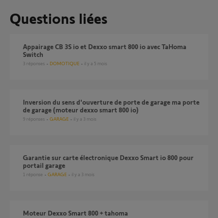
Questions liées
Appairage CB 3S io et Dexxo smart 800 io avec TaHoma
Switch
3
réponses
DOMOTIQUE
il y a 5 mois
inversion du sens d'ouverture de porte de garage ma porte
de garage (moteur dexxo smart 800 io)
9
réponses
GARAGE
il y a 3 mois
Garantie sur carte électronique Dexxo Smart io 800 pour
portail garage
1
réponse
GARAGE
il y a 3 mois
Moteur Dexxo Smart 800 + tahoma