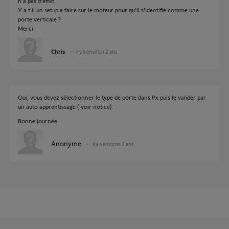
n'a pas d'effet.
Y a t'il un setup a faire sur le moteur pour qu'il s'identifie comme une
porte verticale ?
Merci
Chris
il y a environ 2 ans
Oui, vous devez sélectionner le type de porte dans Px puis le valider par
un auto apprentissage ( voir notice).
Bonne journée
Anonyme
il y a environ 2 ans