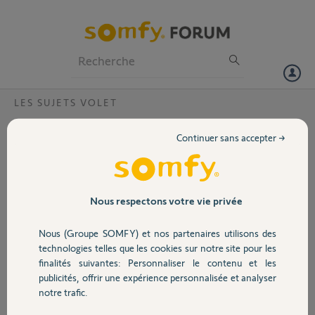
Particuliers
Professionnels
Forum
LES SUJETS VOLET
Volet
bug site internet
Continuer sans accepter →
Bonjour,
Portail
je souhaite passer une
commande sur le site de
Garage
Nous respectons votre vie privée
somfy.
J'ai un compte somfy que
Nous (Groupe SOMFY) et nos partenaires utilisons des
j'ai créé en mettant en route ma tohoma mini.
Sécurité
technologies telles que les cookies sur notre site pour les
j'ai l'impression que la création du compte n'a pas été complète :
finalités suivantes: Personnaliser le contenu et les
-lorsque j'essai de cliquer sur le bouton commander, j'ai une erreur
publicités, offrir une expérience personnalisée et analyser
Domotique
404 (cf photo)
notre trafic.
-lorsque j'essai de passer par la partie mon compte pour creer une