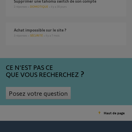
supprimer une tahoma switch de son compte
2
réponses
DOMOTIQUE
il y a 30 jours
Achat impossible sur le site ?
3
réponses
SÉCURITÉ
il y a 7 mois
CE N'EST PAS CE
QUE VOUS RECHERCHEZ
Posez votre question
Haut de page