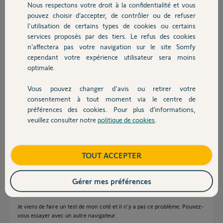
adresse de livraison, impossible, le formulaire m'indique que les
Nous respectons votre droit à la confidentialité et vous
Chauffage
champs prenom et nom sont obligatoire (alors que bien complété)
pouvez choisir d’accepter, de contrôler ou de refuser
l'utilisation de certains types de cookies ou certains
Merci pour votre aide.
services proposés par des tiers. Le refus des cookies
Autres produits
n’affectera pas votre navigation sur le site Somfy
cependant votre expérience utilisateur sera moins
optimale.
Vous pouvez changer d'avis ou retirer votre
Devis avec un pro
Bryan L.
consentement à tout moment via le centre de
il y a environ 2 ans
préférences des cookies. Pour plus d’informations,
Participer au fil de discussion
veuillez consulter notre
politique de cookies
.
Contact
Boutique
TOUT ACCEPTER
Réponses
Gérer mes préférences
Bonjour
Je viens de faire un test de mon coté et il n'y a pas ce problème. Pouvez-
vous essayer avec un autre navigateur.