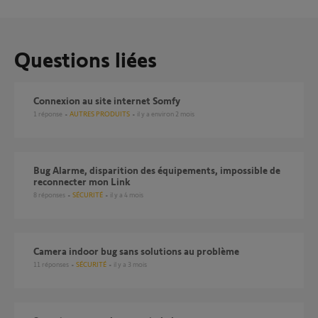
Questions liées
Connexion au site internet Somfy
1
réponse
AUTRES PRODUITS
il y a environ 2 mois
Bug Alarme, disparition des équipements, impossible de
reconnecter mon Link
8
réponses
SÉCURITÉ
il y a 4 mois
Camera indoor bug sans solutions au problème
11
réponses
SÉCURITÉ
il y a 3 mois