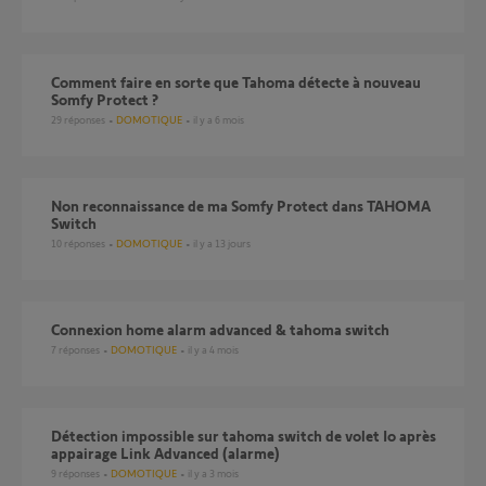
Comment faire en sorte que Tahoma détecte à nouveau
Somfy Protect ?
29
réponses
DOMOTIQUE
il y a 6 mois
Non reconnaissance de ma Somfy Protect dans TAHOMA
Switch
10
réponses
DOMOTIQUE
il y a 13 jours
Connexion home alarm advanced & tahoma switch
7
réponses
DOMOTIQUE
il y a 4 mois
Détection impossible sur tahoma switch de volet Io après
appairage Link Advanced (alarme)
9
réponses
DOMOTIQUE
il y a 3 mois