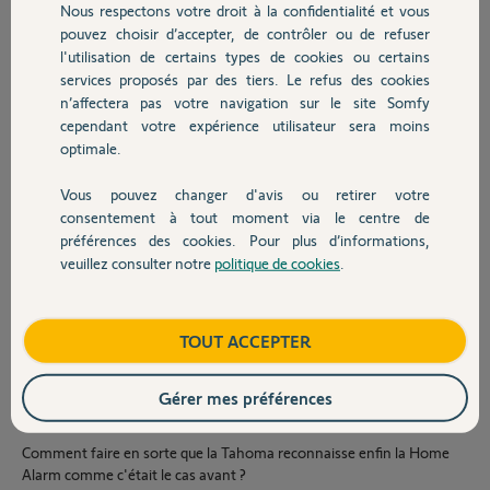
Nous respectons votre droit à la confidentialité et vous
Chauffage
Je me servais jusqu'à présent de la Tahoma pour activer et désactiver
pouvez choisir d’accepter, de contrôler ou de refuser
l'ancienne et la nouvelle Alarme simultanément d'une seule touche
l'utilisation de certains types de cookies ou certains
avec un scénario.
services proposés par des tiers. Le refus des cookies
Autres produits
n’affectera pas votre navigation sur le site Somfy
Suite à separation de mon ex conjointe qui avait la propriété des
cependant votre expérience utilisateur sera moins
comptes j'ai du réinstaller la Tahoma.
optimale.
Désormais j'ai réussi à la relier à la Home Keeper via l'application
Somfy PROTECT, mais lorsque je souhaite faire de même pour la
Vous pouvez changer d'avis ou retirer votre
Devis avec un pro
Home Alarme ça me met le message "Aucun produit n'a été détecté".
consentement à tout moment via le centre de
préférences des cookies. Pour plus d’informations,
Je précise que lors de la précédente installation les deux étaient bien
veuillez consulter notre
politique de cookies
.
Contact
reconnues et tout fonctionnait très bien.
J'ai deux question si vous voulez bien m'apporter de l'aide :
Boutique
TOUT ACCEPTER
Comment supprimer le compte propriétaire SOMFY PROTECT de
mon ex conjointe tout en conservant le miens qui est également
Gérer mes préférences
propriétaire sans avoir à recréer un compte et tout réinstaller pour la
énième fois ?
Comment faire en sorte que la Tahoma reconnaisse enfin la Home
Alarm comme c'était le cas avant ?