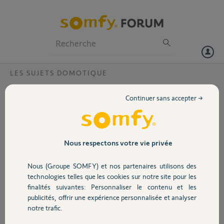
Particuliers
Professionnels
Forum
LES SUJETS DOMOTIQUE
Volet
Tahoma + Home Alarme = Aucun produit
Continuer sans accepter →
n'a été détecté
Portail
Bonjour,
J'ai une Tahoma Switch et 2 Alarmes :
Garage
Nous respectons votre vie privée
Une Standard Home Alarm
Nous (Groupe SOMFY) et nos partenaires utilisons des
Sécurité
Une Home Keeper PRO
technologies telles que les cookies sur notre site pour les
finalités suivantes: Personnaliser le contenu et les
J'ai conservé les deux alarmes parce que suite à une intrusion,
publicités, offrir une expérience personnalisée et analyser
chacune des deux à des forces et des faiblesses et Somfy ne propose
Domotique
notre trafic.
aucun pack avec des accessoires qui répondent à tous les besoins,
vaste sujet mais bon on va pas s'attarder la dessus.