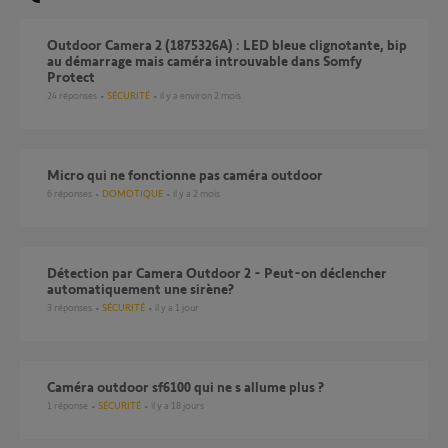
Outdoor Camera 2 (1875326A) : LED bleue clignotante, bip
au démarrage mais caméra introuvable dans Somfy
Protect
24
réponses
SÉCURITÉ
il y a environ 2 mois
Micro qui ne fonctionne pas caméra outdoor
6
réponses
DOMOTIQUE
il y a 2 mois
Détection par Camera Outdoor 2 - Peut-on déclencher
automatiquement une sirène?
3
réponses
SÉCURITÉ
il y a 1 jour
Caméra outdoor sf6100 qui ne s allume plus ?
1
réponse
SÉCURITÉ
il y a 18 jours