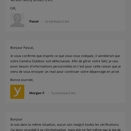
Cdt,
Pascal
il y a presque 2 ans
Bonjour Pascal,
Je vous confirme que d'après ce que vous nous indiquez, il semblerait que
votre Caméra Outdoor soit défectueuse. Afin de gérer votre SAV, je vais
avoir besoin d'informations personnelles et c'est pour cette raison que je
viens de vous envoyer un mail pour continuer votre dépannage en privé.
Bonne journée,
Morgan F.
il y a presque 2 ans
Bonjour
Je suis dans la même situation, aucun son malgré toutes les vérifications.
J'ai donc procédé à sa réinitialisation, mais elle ne fait même pas le bip de