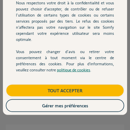
Un yellow qui pourrait il m’aider ?
Nous respectons votre droit à la confidentialité et vous
Chauffage
pouvez choisir d’accepter, de contrôler ou de refuser
Merci,
l'utilisation de certains types de cookies ou certains
services proposés par des tiers. Le refus des cookies
Autres produits
Pascal M.
n’affectera pas votre navigation sur le site Somfy
il y a presque 2 ans
cependant votre expérience utilisateur sera moins
Participer au fil de discussion
optimale.
Vous pouvez changer d'avis ou retirer votre
Devis avec un pro
consentement à tout moment via le centre de
Réponses
préférences des cookies. Pour plus d’informations,
veuillez consulter notre
politique de cookies
.
Contact
Bonsoir
Débranchez la caméra pendant 24H et a la remise en service faire un
Boutique
TOUT ACCEPTER
Reset de 30s.
Gérer mes préférences
JACKY M.
il y a presque 2 ans