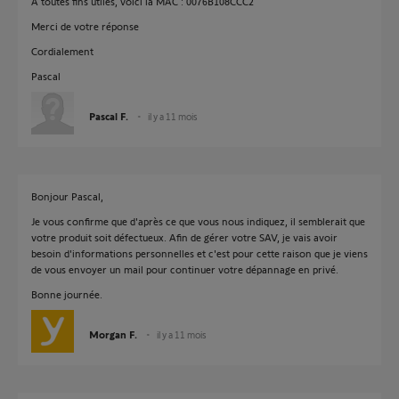
À toutes fins utiles, voici la MAC : 0076B108CCC2
Merci de votre réponse
Cordialement
Pascal
Pascal F.
il y a 11 mois
Bonjour Pascal,
Je vous confirme que d'après ce que vous nous indiquez, il semblerait que
votre produit soit défectueux. Afin de gérer votre SAV, je vais avoir
besoin d'informations personnelles et c'est pour cette raison que je viens
de vous envoyer un mail pour continuer votre dépannage en privé.
Bonne journée.
Morgan F.
il y a 11 mois