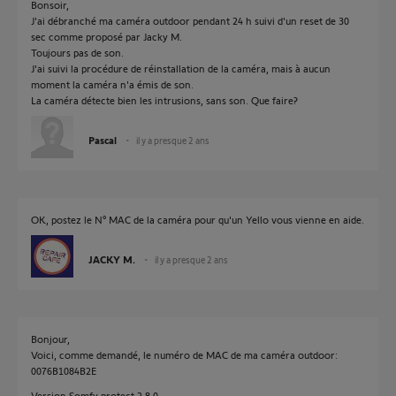
Bonsoir,
J'ai débranché ma caméra outdoor pendant 24 h suivi d'un reset de 30
sec comme proposé par Jacky M.
Toujours pas de son.
J'ai suivi la procédure de réinstallation de la caméra, mais à aucun
moment la caméra n'a émis de son.
La caméra détecte bien les intrusions, sans son. Que faire?
Pascal
il y a presque 2 ans
OK, postez le N° MAC de la caméra pour qu'un Yello vous vienne en aide.
JACKY M.
il y a presque 2 ans
Bonjour,
Voici, comme demandé, le numéro de MAC de ma caméra outdoor:
0076B1084B2E
Version Somfy protect 2.8.0