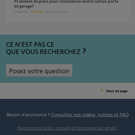
Problème de place pour installation motorisation porte
de garage?
5
réponses
GARAGE
il y a environ 2 ans
CE N'EST PAS CE
QUE VOUS RECHERCHEZ
Posez votre question
Haut de page
Besoin d’assistance ?
Consultez nos vidéos, notices et FAQ
Recevez nos actus, conseils et bons plans par email !