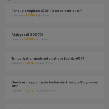
Par quoi remplacer S200-II à cotes identiques ?
11
réponses
PORTAIL
il y a 3 mois
Réglage rail GDK 700
1
réponse
GARAGE
il y a 11 mois
Temporisation mode automatique Evolvia 400 ??
6
réponses
PORTAIL
il y a plus d'un an
Quelle est la garantie du boitier électronique Slidymoove
300?
7
réponses
PORTAIL
il y a environ 2 ans