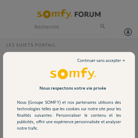
Particuliers
Professionnels
Forum
LES SUJETS PORTAIL
Volet
Automatisme qui lâche ?
Continuer sans accepter →
Bonjour,
Portail
En mode électrique, mon portail Somfy Evolvia Star lâche, le rond
jaune se tourne tout seul et n'est donc plus en face, comme si il
forçait, à quoi c'est dû ? On n'arrête pas de devoir le remettre avec la
Garage
Nous respectons votre vie privée
clé.
Merci,
Nous (Groupe SOMFY) et nos partenaires utilisons des
Sécurité
technologies telles que les cookies sur notre site pour les
Sand B.
finalités suivantes: Personnaliser le contenu et les
il y a presque 2 ans
publicités, offrir une expérience personnalisée et analyser
Domotique
Participer au fil de discussion
notre trafic.