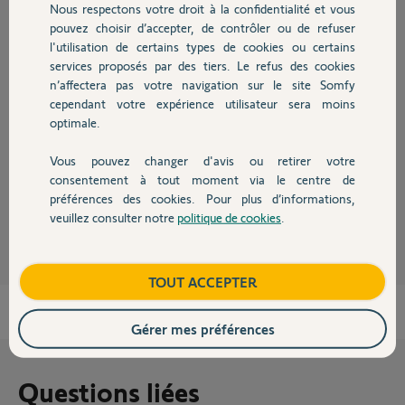
Nous respectons votre droit à la confidentialité et vous
Chauffage
pouvez choisir d’accepter, de contrôler ou de refuser
Réponses
l'utilisation de certains types de cookies ou certains
services proposés par des tiers. Le refus des cookies
Autres produits
n’affectera pas votre navigation sur le site Somfy
Bonjour,
cependant votre expérience utilisateur sera moins
optimale.
Sur un seul moteur ?
Ouvrez le moteur et regardez si rien de cassé sous la cloche, axe,
Vous pouvez changer d'avis ou retirer votre
pignon...
Devis avec un pro
consentement à tout moment via le centre de
préférences des cookies. Pour plus d’informations,
Richy C.
il y a presque 2 ans
veuillez consulter notre
politique de cookies
.
Contact
Boutique
TOUT ACCEPTER
Gérer mes préférences
Questions liées