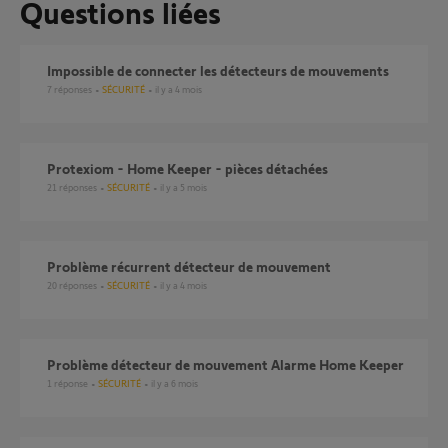
Questions liées
Impossible de connecter les détecteurs de mouvements
7
réponses
SÉCURITÉ
il y a 4 mois
Protexiom - Home Keeper - pièces détachées
21
réponses
SÉCURITÉ
il y a 5 mois
Problème récurrent détecteur de mouvement
20
réponses
SÉCURITÉ
il y a 4 mois
Problème détecteur de mouvement Alarme Home Keeper
1
réponse
SÉCURITÉ
il y a 6 mois