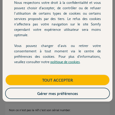
Nous respectons votre droit à la confidentialité et vous
Chauffage
pouvez choisir d’accepter, de contrôler ou de refuser
l'utilisation de certains types de cookies ou certains
Réponses
services proposés par des tiers. Le refus des cookies
Autres produits
n’affectera pas votre navigation sur le site Somfy
cependant votre expérience utilisateur sera moins
bonjour
optimale.
quelle est la référence de ce détecteur de mouvement ?
Vous pouvez changer d'avis ou retirer votre
Devis avec un pro
consentement à tout moment via le centre de
André N.
il y a presque 2 ans
préférences des cookies. Pour plus d’informations,
veuillez consulter notre
politique de cookies
.
Contact
Bonjour André, la référence est 3310158.
Boutique
TOUT ACCEPTER
Sebastien D.
il y a presque 2 ans
Gérer mes préférences
Non ce n'est pas la réf c'est son sérial number.