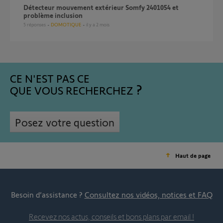
Détecteur mouvement extérieur Somfy 2401054 et
problème inclusion
5
réponses
DOMOTIQUE
il y a 2 mois
CE N'EST PAS CE
QUE VOUS RECHERCHEZ
Posez votre question
Haut de page
Besoin d’assistance ?
Consultez nos vidéos, notices et FAQ
Recevez nos actus, conseils et bons plans par email !