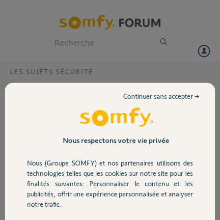
Particuliers
Professionnels
Forum
LES SUJETS SÉCURITÉ
Volet
Detecteur de mouvement impossible à
Continuer sans accepter →
associer sur keeper
Portail
Bonjour, je n'arrive pas à associer un détecteur de mouvement sur
keeper pro. Je réalise la manipulation d'ajout d'équipements malgres
Garage
les bips, je ne le vois pas
Nous respectons votre vie privée
dans la liste.
Nous (Groupe SOMFY) et nos partenaires utilisons des
Merci,
Sécurité
technologies telles que les cookies sur notre site pour les
finalités suivantes: Personnaliser le contenu et les
Sebastien D.
publicités, offrir une expérience personnalisée et analyser
Domotique
il y a presque 2 ans
notre trafic.
Participer au fil de discussion