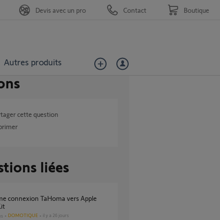
Devis avec un pro
Contact
Boutique
Autres produits
ons
tager cette question
primer
tions liées
it
DOMOTIQUE
il y a 26 jours
es