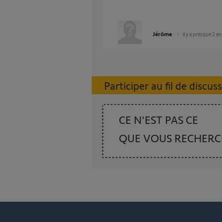
Jérôme
il y a presque 2 an
Participer au fil de discus
CE N'EST PAS CE
QUE VOUS RECHER