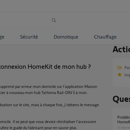
ge
Sécurité
Domotique
Chauffage
Acti
a connexion HomeKit de mon hub ?
Par
Im
supprimé par erreur mon domicile sur l'application Maison
socier à nouveau mon hub TaHoma Rail-DIN S à mon
Ques
lisation sur le site, mais à chaque fois, j'obtiens le message
Problème connexion TaHoma vers Apple
cile. Il se peut que vous deviez réinitialiser l'accessoire
HomeK
ultez le guide du fabricant pour en savoir plus.
17
répons