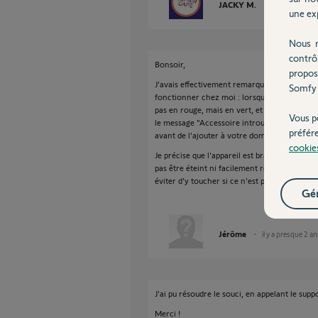
JACKY M.
il y a presque 
une exp
Nous r
contrô
Bonsoir,
propos
J'avais effectivement remarqué ce fil de disc
Somfy 
fonctionner chez moi : lorsque je maintiens 
pas en rouge, mais en vert, et si je tente d'ap
Vous p
le message "Accessoire introuvable, il se pe
préfér
avant de l'ajouter à votre domicile".
cookie
Je précise que l'appareil est branché directe
pas être éteint ni facilement retiré (et comme
éviter d'y toucher si ce n'est pas nécessaire)
Gér
Jérôme
il y a presque 2 an
J'ai pu résoudre le souci, en appelant le supp
Merci !