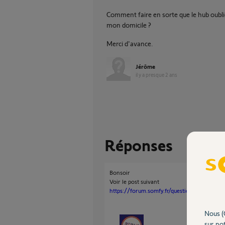
Comment faire en sorte que le hub oublie
mon domicile ?
Merci d'avance.
Jérôme
il y a presque 2 ans
Réponses
Bonsoir
Voir le post suivant
https://forum.somfy.fr/questions/2640961-
Nous (
sur not