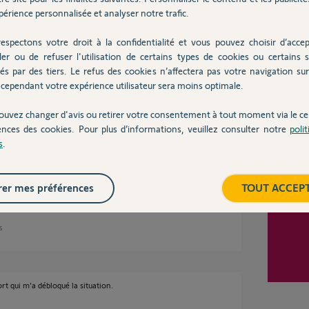
2 ans
érience personnalisée et analyser notre trafic.
espectons votre droit à la confidentialité et vous pouvez choisir d’accep
Inter
ler ou de refuser l'utilisation de certains types de cookies ou certains s
és par des tiers. Le refus des cookies n’affectera pas votre navigation sur 
ussion, mais la solution décrite ne semble pas
cependant votre expérience utilisateur sera moins optimale.
appuyé le bouton Reset, le voyant ne clignote
pairer le hub à l'application Maison, j'obtiens
ouvez changer d'avis ou retirer votre consentement à tout moment via le ce
ut que vous deviez rallumer votre accessoire
ences des cookies. Pour plus d’informations, veuillez consulter notre
poli
s
.
ment sur le tableau électrique, et ne peut donc
 je ne suis pas électricien, je préfèrerais
.
er mes préférences
TOUT ACCEP
s
ort qui m'a débloqué la situation.