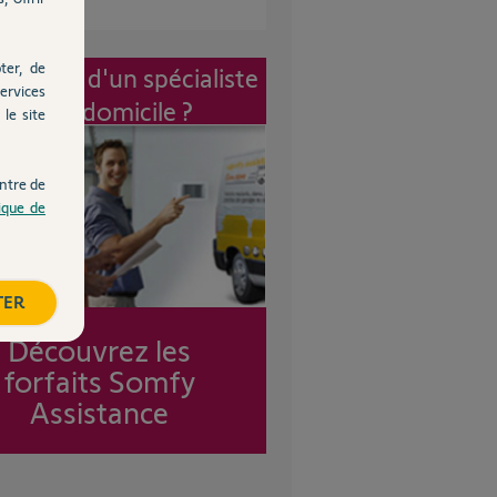
ter, de
vention d'un spécialiste
ervices
à mon domicile ?
le site
ntre de
tique de
TER
Découvrez les
forfaits Somfy
Assistance