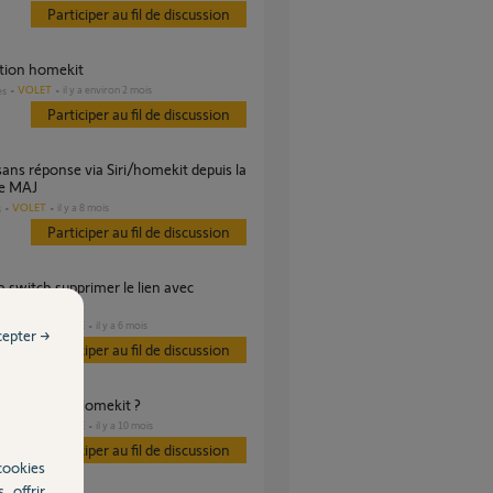
Participer au fil de discussion
ation homekit
VOLET
il y a environ 2 mois
es
Participer au fil de discussion
re MAJ
VOLET
il y a 8 mois
s
Participer au fil de discussion
it
DOMOTIQUE
il y a 6 mois
es
cepter →
Participer au fil de discussion
nnectivité et Homekit ?
DOMOTIQUE
il y a 10 mois
es
Participer au fil de discussion
cookies
, offrir