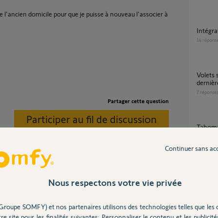
 l'ancien domicile pour que je puisse à nouveau l'associer à
Intégr
14
répons
Volets sans réponse via Siri/homekit depuis la
derniè
7
réponse
Partager cette question
Participer au fil de discussion
Tahoma switch supprimer le lien avec
HomeK
43
répons
Continuer sans ac
Kit co
Nous respectons votre vie privée
reinitialiser-tahoma-cas-probleme-homekit
17
répons
Groupe SOMFY) et nos partenaires utilisons des technologies telles que les 
re site pour les finalités suivantes: Personnaliser le contenu et les publicités