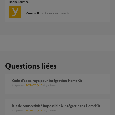
Bonne journée
Vanessa F.
il y a environ un mois
Questions liées
Code d'appairage pour intégration HomeKit
4
réponses
DOMOTIQUE
il y a 3 mois
Kit de connectivité impossible à intégrer dans HomeKit
0
réponses
DOMOTIQUE
il y a 3 mois