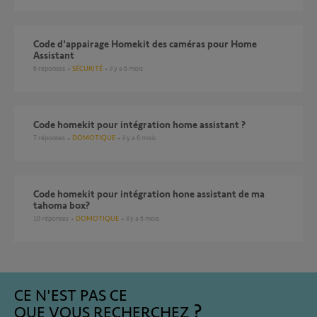
Code d'appairage Homekit des caméras pour Home
Assistant
6
réponses
SÉCURITÉ
il y a 6 mois
Code homekit pour intégration home assistant ?
7
réponses
DOMOTIQUE
il y a 6 mois
Code homekit pour intégration hone assistant de ma
tahoma box?
10
réponses
DOMOTIQUE
il y a 6 mois
CE N'EST PAS CE
QUE VOUS RECHERCHEZ