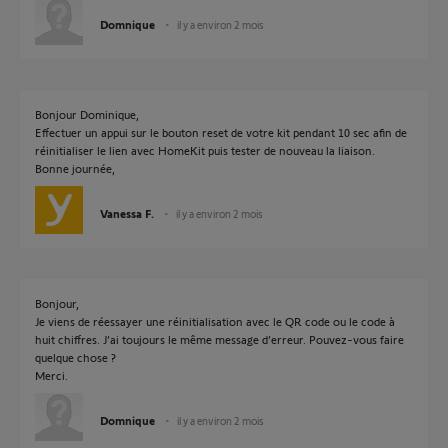
Domnique
il y a environ 2 mois
Bonjour Dominique,
Effectuer un appui sur le bouton reset de votre kit pendant 10 sec afin de
réinitialiser le lien avec HomeKit puis tester de nouveau la liaison.
Bonne journée,
Vanessa F.
il y a environ 2 mois
Bonjour,
Je viens de réessayer une réinitialisation avec le QR code ou le code à
huit chiffres. J’ai toujours le même message d’erreur. Pouvez-vous faire
quelque chose ?
Merci.
Domnique
il y a environ 2 mois