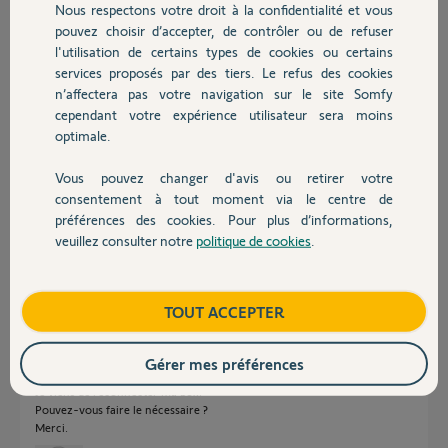
Nous respectons votre droit à la confidentialité et vous
Domnique
Chauffage
pouvez choisir d’accepter, de contrôler ou de refuser
il y a environ 2 mois
l'utilisation de certains types de cookies ou certains
Participer au fil de discussion
services proposés par des tiers. Le refus des cookies
Autres produits
n’affectera pas votre navigation sur le site Somfy
cependant votre expérience utilisateur sera moins
Réponses
optimale.
Vous pouvez changer d'avis ou retirer votre
Devis avec un pro
consentement à tout moment via le centre de
Bonjour Dominique,
préférences des cookies. Pour plus d’informations,
Pouvez-vous reconnecter votre kit afin que je puiss agir dessus?
Bonne journée,
veuillez consulter notre
politique de cookies
.
Contact
Vanessa F.
il y a environ 2 mois
Boutique
TOUT ACCEPTER
Gérer mes préférences
Bonjour,
Je viens de reconnecter ma box.
Pouvez-vous faire le nécessaire ?
Merci.