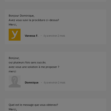
Bonjour Dominique,
Avez vous suivi la procédure ci-dessus?
Merci,
Vanessa F.
il y a environ 2 mois
Bonjour,
oui plusieurs fois sans succès.
avez vous une solution à me proposer ?
merci
Domnique
il y a environ 2 mois
Quel est le message que vous obtenez?
Merci,