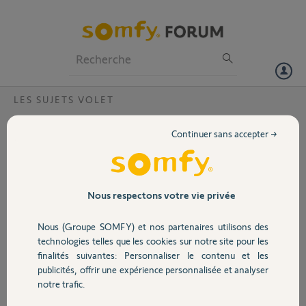
Particuliers
Professionnels
Forum
LES SUJETS VOLET
Volet
Intégration homekit
Continuer sans accepter →
Bonjour,
Portail
Je n’arrive pas à associer mon kit de connectivité à HomeKit. J’ai le
message « code de configuration incorrect ». Comment faire pour
Garage
Nous respectons votre vie privée
réussir l’intégration de mon volet roulant à HomeKit. J’ai déjà fait de
multiples Reset sans succès.j’ai essayé en scannant le qrcode ou en
Nous (Groupe SOMFY) et nos partenaires utilisons des
tapant le code à 8 chiffres.
Sécurité
technologies telles que les cookies sur notre site pour les
Mon code pin : 2120-4217-6585
finalités suivantes: Personnaliser le contenu et les
Pouvez-vous m’aider ?
publicités, offrir une expérience personnalisée et analyser
Domotique
Merci,
notre trafic.