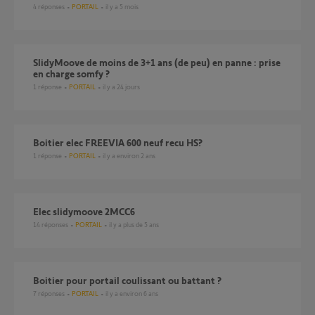
4
réponses
PORTAIL
il y a 5 mois
SlidyMoove de moins de 3+1 ans (de peu) en panne : prise
en charge somfy ?
1
réponse
PORTAIL
il y a 24 jours
Boitier elec FREEVIA 600 neuf recu HS?
1
réponse
PORTAIL
il y a environ 2 ans
Elec slidymoove 2MCC6
14
réponses
PORTAIL
il y a plus de 5 ans
boitier pour portail coulissant ou battant ?
7
réponses
PORTAIL
il y a environ 6 ans