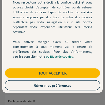
Bruno L.
Nous respectons votre droit à la confidentialité et vous
Chauffage
il y a presque 2 ans
pouvez choisir d’accepter, de contrôler ou de refuser
Participer au fil de discussion
l'utilisation de certains types de cookies ou certains
services proposés par des tiers. Le refus des cookies
Autres produits
n’affectera pas votre navigation sur le site Somfy
cependant votre expérience utilisateur sera moins
Réponses
optimale.
Vous pouvez changer d'avis ou retirer votre
Devis avec un pro
Bonjour,
consentement à tout moment via le centre de
préférences des cookies. Pour plus d’informations,
La garantie est généralement de 2 ans.
veuillez consulter notre
politique de cookies
.
Contact
Mais concernant l'orage, ce n'est pas pris en garantie car ce n'est pas un
défaut dû au matériel.
Il faut voir avec votre assurance habitation.
Boutique
TOUT ACCEPTER
Richy C.
il y a presque 2 ans
Gérer mes préférences
Pas la peine de crier !!!