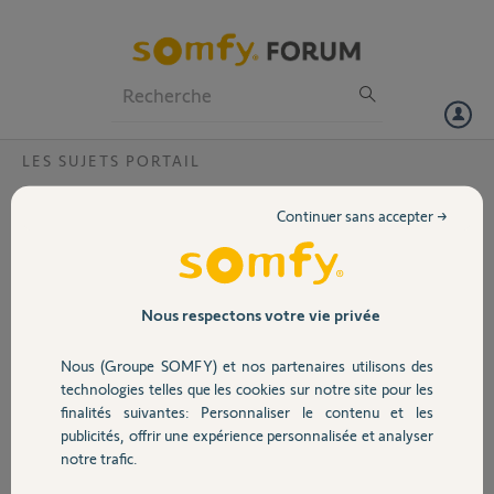
Particuliers
Professionnels
Forum
LES SUJETS PORTAIL
Volet
bonjour, je voudrai savoir combien d année
Continuer sans accepter →
est garantie un moteur de portail ELEC
Portail
FREEVIA 2MCC6? Merci
Bonjour, JE VOUDRAIS SAVOIR SI LE MOTEUR DE MON PORTAIL
Garage
Nous respectons votre vie privée
EST TOUJOUR GARANTIE? Je l ai acheter en 2020 commande n°
053278915. Nous avons eu un orage le
20 juillet et depuis il ne fonctionne plus.
Nous (Groupe SOMFY) et nos partenaires utilisons des
Sécurité
Merci de votre réponse
technologies telles que les cookies sur notre site pour les
cordialement
finalités suivantes: Personnaliser le contenu et les
publicités, offrir une expérience personnalisée et analyser
Domotique
Merci,
notre trafic.