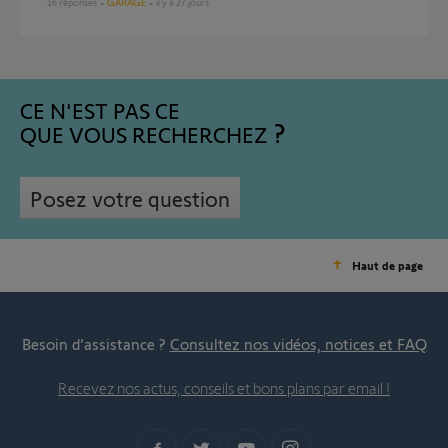
16
réponses
GARAGE
il y a 27 jours
CE N'EST PAS CE
QUE VOUS RECHERCHEZ
Posez votre question
Haut de page
Besoin d’assistance ?
Consultez nos vidéos, notices et FAQ
Recevez nos actus, conseils et bons plans par email !