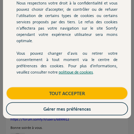
Nous respectons votre droit à la confidentialité et vous
Chauffage
Merci pour vos conseils.
pouvez choisir d’accepter, de contrôler ou de refuser
Belle journée à vous qui prenez le temps de me lire.
l'utilisation de certains types de cookies ou certains
Nicolas
services proposés par des tiers. Le refus des cookies
Autres produits
n’affectera pas votre navigation sur le site Somfy
Nicolas D.
cependant votre expérience utilisateur sera moins
il y a presque 2 ans
optimale.
Participer au fil de discussion
Vous pouvez changer d'avis ou retirer votre
Devis avec un pro
consentement à tout moment via le centre de
préférences des cookies. Pour plus d’informations,
Réponses
veuillez consulter notre
politique de cookies
.
Contact
Est-ce qu'en débranchant au moteur le disjoncteur reste enclenché ? Si
Boutique
TOUT ACCEPTER
oui, le boitier est en court circuit.
Débranchez tous les accessoires et ne laissez que M1 raccordé, est-ce
que ca fonctionne ?
Gérer mes préférences
Pour une réparation économique envoyez un mail ici
https://forum.somfy.fr/users/6899912
Bonne soirée à vous.