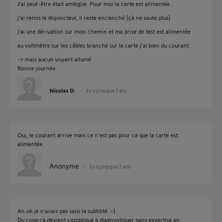
J'ai peut-être était ambigüe. Pour moi la carte est alimentée :
j'ai remis le disjoncteur, il reste enclenché (çà ne saute plus)
j'ai une dérivation sur mon chemin et ma prise de test est alimentée
au voltmètre sur les câbles branché sur la carte j'ai bien du courant
-> mais aucun voyant allumé
Bonne journée.
Nicolas D.
il y a presque 2 ans
Oui, le courant arrive mais ce n'est pas pour ca que la carte est
alimentée.
Anonyme
il y a presque 2 ans
Ah ok je n'avais pas saisi la subtilité :-)
Du coup çà devient compliqué à diagnostiquer sans expertise en