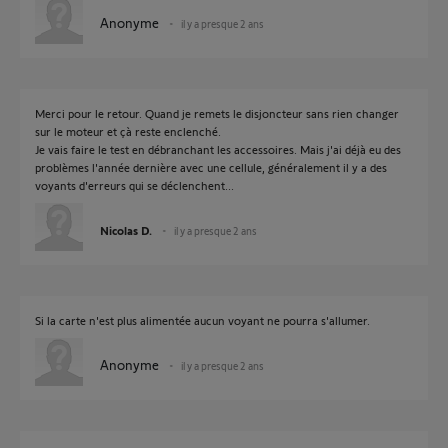
Anonyme
il y a presque 2 ans
Merci pour le retour. Quand je remets le disjoncteur sans rien changer
sur le moteur et çà reste enclenché.
Je vais faire le test en débranchant les accessoires. Mais j'ai déjà eu des
problèmes l'année dernière avec une cellule, généralement il y a des
voyants d'erreurs qui se déclenchent...
Nicolas D.
il y a presque 2 ans
Si la carte n'est plus alimentée aucun voyant ne pourra s'allumer.
Anonyme
il y a presque 2 ans