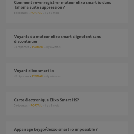
Comment re-enregistrer moteur elixo smart io dans
Tahoma suite suppression ?
6
réponses
PORTAIL
il y a 3 mois
Voyants du moteur elixo smart clignotent sans
discontinuer
15
réponses
PORTAIL
il y a 4 mois
Voyant elixo smart io
20
réponses
PORTAIL
il y a 6 mois
Carte électronique Elixo Smart HS?
5
réponses
PORTAIL
il y a 3 mois
Appairage keygo/dexxo smart io impossible ?