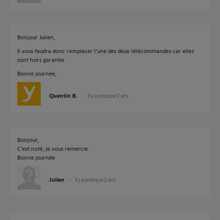
Bonjour Julien,
Il vous faudra donc remplacer l'une des deux télécommandes car elles
sont hors garantie.
Bonne journée,
Quentin B.
il y a presque 2 ans
Bonjour,
C'est noté, je vous remercie.
Bonne journée
Julien
il y a presque 2 ans