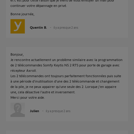
et c'est pour cette raison que je viens de vous envoyer un mail pour
continuer votre dépannage en privé.
Bonne journée,
Quentin B.
il y a presque 2 ans
Bonjour,
Je rencontre actuellement un problème similaire avec la programmation
de 2 télécommandes Somfy Keytis NS 2 RTS pour porte de garage avec
récepteur Axroll.
Les 2 télécommandes ont toujours parfaitement fonctionnées puis suite
à une période d'inutilisation d'une des 2 télécommande et changement
de la pile, je ne peux appairer qu'une seule des 2. Lorsque j'en appaire
une, cela désactive l'autre et inversement.
Merci pour votre aide.
Julien
il y a presque 2 ans