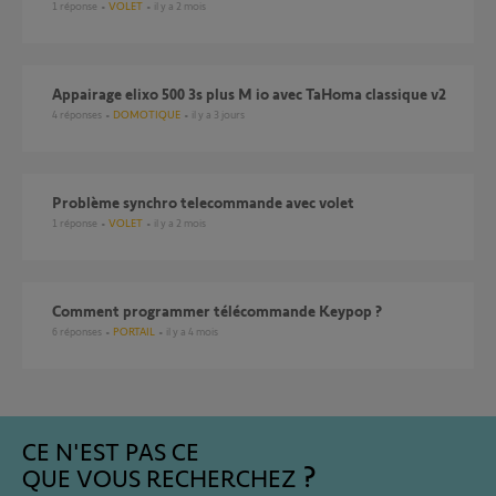
1
réponse
VOLET
il y a 2 mois
Appairage elixo 500 3s plus M io avec TaHoma classique v2
4
réponses
DOMOTIQUE
il y a 3 jours
Problème synchro telecommande avec volet
1
réponse
VOLET
il y a 2 mois
Comment programmer télécommande Keypop ?
6
réponses
PORTAIL
il y a 4 mois
CE N'EST PAS CE
QUE VOUS RECHERCHEZ