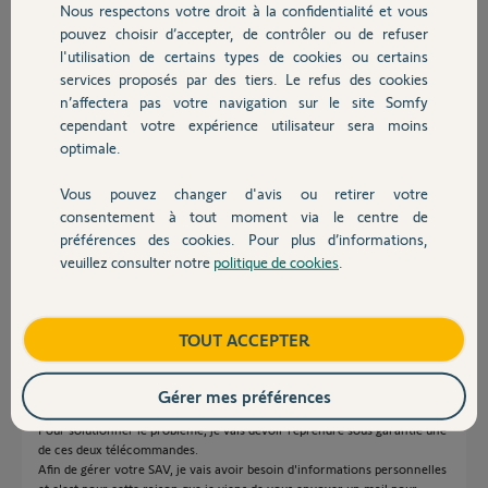
Nous respectons votre droit à la confidentialité et vous
Chauffage
pouvez choisir d’accepter, de contrôler ou de refuser
sebastien E.
l'utilisation de certains types de cookies ou certains
il y a presque 2 ans
services proposés par des tiers. Le refus des cookies
Autres produits
Participer au fil de discussion
n’affectera pas votre navigation sur le site Somfy
cependant votre expérience utilisateur sera moins
optimale.
Réponses
Vous pouvez changer d'avis ou retirer votre
Devis avec un pro
consentement à tout moment via le centre de
préférences des cookies. Pour plus d’informations,
Bonjour Sebastien,
veuillez consulter notre
politique de cookies
.
Contact
Le Protocol RTS utilise un code tournant, mais il peut arriver qu'une fois
sur plusieurs milliers de possibilité, deux télécommandes se retrouvent lié
par le même code.
Boutique
TOUT ACCEPTER
A ce moment, le boitier électronique mémorise ce code pour les deux
télécommandes et les lient ensemble. Ce que provoque l'écrasement lors
Gérer mes préférences
de chaque ajout.
Pour solutionner le problème, je vais devoir reprendre sous garantie une
de ces deux télécommandes.
Afin de gérer votre SAV, je vais avoir besoin d'informations personnelles