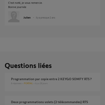
C'est noté, je vous remercie.
Bonne journée
Julien
il y a presque 2 ans
Questions liées
Programmation par copie entre 2 KEYGO SOMFY RTS ?
6
réponses
PORTAIL
il y a 28 jours
Deux programmations volets (2 télécommandes) RTS