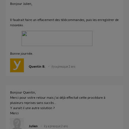
Bonjour Julien,
Il faudrait faire un effacement des télécommandes, puis les enregistrer de
nouveau.
Bonne journée.
Quentin B.
il y a presque 2 ans
Bonjour Quentin,
Merci pour votre retour mais j'ai déjà effectué cette procédure à
plusieurs reprises sans succès...
Y aurait il une autre solution ?
Merci
Julien
il y a presque 2 ans