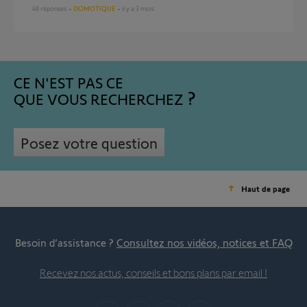
48
réponses
DOMOTIQUE
il y a 3 mois
CE N'EST PAS CE
QUE VOUS RECHERCHEZ
Posez votre question
Haut de page
Besoin d’assistance ?
Consultez nos vidéos, notices et FAQ
Recevez nos actus, conseils et bons plans par email !