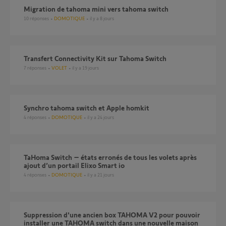
Migration de tahoma mini vers tahoma switch
10
réponses
DOMOTIQUE
il y a 8 jours
Transfert Connectivity Kit sur Tahoma Switch
7
réponses
VOLET
il y a 19 jours
Synchro tahoma switch et Apple homkit
4
réponses
DOMOTIQUE
il y a 24 jours
TaHoma Switch – états erronés de tous les volets après
ajout d’un portail Elixo Smart io
4
réponses
DOMOTIQUE
il y a 21 jours
Suppression d'une ancien box TAHOMA V2 pour pouvoir
installer une TAHOMA switch dans une nouvelle maison