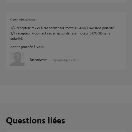
C'est très simple :
1/2 récepteur = 24v à raccorder sur moteur GND/+24v sans polarité.
3/4 récepteur = contact sec à raccorder sur moteur BP/GND sans
polarité.
Bonne journée à vous.
Anonyme
il y a presque 2 ans
Questions liées