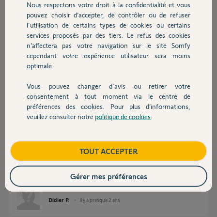
Nous respectons votre droit à la confidentialité et vous
Chauffage
pouvez choisir d’accepter, de contrôler ou de refuser
Réponses
l'utilisation de certains types de cookies ou certains
services proposés par des tiers. Le refus des cookies
Autres produits
n’affectera pas votre navigation sur le site Somfy
C'est quoi likeit 600 ?
cependant votre expérience utilisateur sera moins
optimale.
Bonne journée
Vous pouvez changer d'avis ou retirer votre
Anonyme
il y a presque 2 ans
Devis avec un pro
consentement à tout moment via le centre de
préférences des cookies. Pour plus d’informations,
veuillez consulter notre
politique de cookies
.
Contact
C'est like it pro 600
Boutique
TOUT ACCEPTER
Gérer mes préférences
Didier P.
il y a presque 2 ans