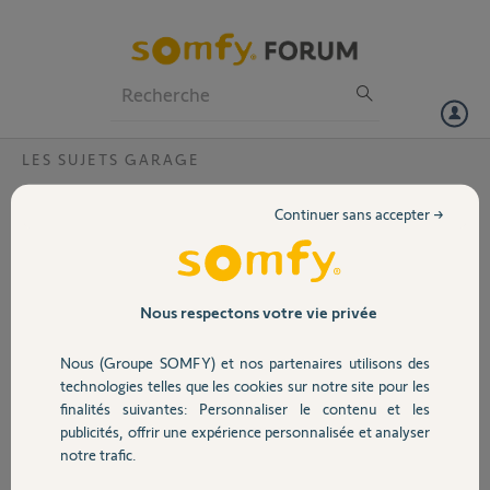
Particuliers
Professionnels
Forum
LES SUJETS GARAGE
Volet
Tahoma Switch et likeit 600 synchroniser ?
Continuer sans accepter →
Bonjour,
Portail
J'aimerais avoir un lien sur le produit à acheter ainsi qu'un schéma ou
tuto si vous avez pour synchroniser likeit 600 avec tahoma Switch
Grand merci
Garage
Nous respectons votre vie privée
Merci,
Nous (Groupe SOMFY) et nos partenaires utilisons des
Sécurité
technologies telles que les cookies sur notre site pour les
Didier P.
finalités suivantes: Personnaliser le contenu et les
il y a presque 2 ans
publicités, offrir une expérience personnalisée et analyser
Domotique
Participer au fil de discussion
notre trafic.