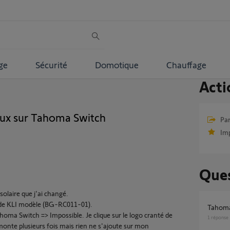
ge
Sécurité
Domotique
Chauffage
Acti
ux sur Tahoma Switch
Par
Im
Ques
solaire que j'ai changé.
nde KLI modèle (BG-RC011-01).
Tahom
homa Switch => Impossible. Je clique sur le logo cranté de
1
réponse
nte plusieurs fois mais rien ne s'ajoute sur mon