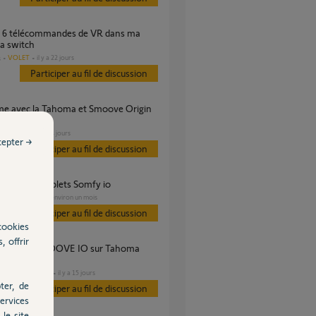
 switch
VOLET
il y a 22 jours
s
Participer au fil de discussion
VOLET
il y a 4 jours
s
cepter →
Participer au fil de discussion
 switch et volets Somfy io
VOLET
il y a environ un mois
s
Participer au fil de discussion
cookies
, offrir
?
DOMOTIQUE
il y a 15 jours
s
ter, de
Participer au fil de discussion
ervices
le site