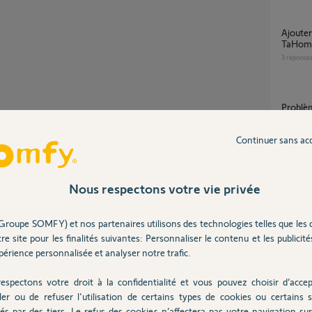
Ajouter 6 télécommandes de VR dans ma
TaHoma
3
réponse
Problème avec la Tahoma et Smoove Origin
IO
2
réponse
Partager cette question
Continuer sans ac
Tahoma
Nous respectons votre vie privée
4
réponse
Groupe SOMFY) et nos partenaires utilisons des technologies telles que les 
re site pour les finalités suivantes: Personnaliser le contenu et les publicités
Problème ajout SMOOVE IO sur Tahoma
érience personnalisée et analyser notre trafic.
Switch 
4
réponse
espectons votre droit à la confidentialité et vous pouvez choisir d’accep
ler ou de refuser l'utilisation de certains types de cookies ou certains s
és par des tiers. Le refus des cookies n’affectera pas votre navigation sur 