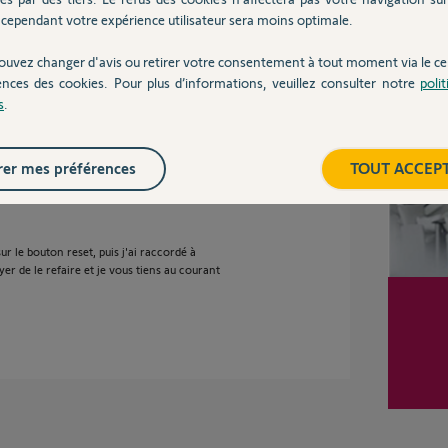
 de securité .
cependant votre expérience utilisateur sera moins optimale.
our qu'il puisse vous aider a le remettre a zéro
.
ouvez changer d'avis ou retirer votre consentement à tout moment via le ce
Inter
ences des cookies. Pour plus d’informations, veuillez consulter notre
poli
s
.
2 ans
er mes préférences
TOUT ACCEP
sur le bouton reset, puis j'ai raccordé à
er de le refaire et je vous tiens au courant