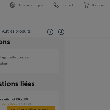
Devis avec un pro
Contact
Boutique
Autres produits
ons
tager cette question
primer
tions liées
a switch et KIG 300
DOMOTIQUE
il y a 5 jours
Participer au fil de discussion