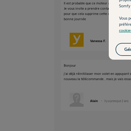
Il est probable que ce moteur ai deja une clef
Somfy 
Je vous invite a prendre contact avec velux p
pour que cela supprime cette clef de securité
Vous p
bonne journée
préfér
cookie
Vanessa F.
il y a presque 
Gér
Bonjour
j'ai déjà réinitiliaser mon volet en appuyant 
nouveau la télécommande.. mais je vais essay
Alain
il y a presque 2 ans