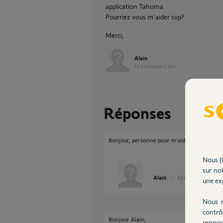
application Tahoma.
Pourriez vous m'aider svp?
Merci,
Alain
il y a presque 2 ans
Réponses
Bonjour, personne pour m'aider :(
Nous (
sur not
Alain
il y a presque 2 ans
une exp
Nous r
contrô
Bonjour Alain,
propos