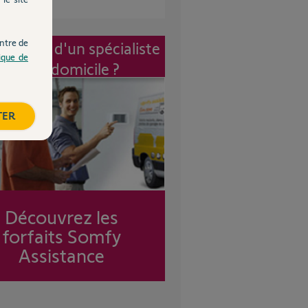
ntre de
vention d'un spécialiste
tique de
à mon domicile ?
TER
Découvrez les
forfaits Somfy
Assistance