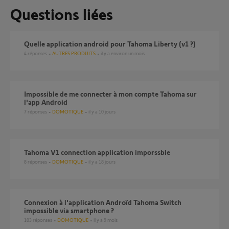
Questions liées
Quelle application android pour Tahoma Liberty (v1 ?)
4
réponses
AUTRES PRODUITS
il y a environ un mois
Impossible de me connecter à mon compte Tahoma sur
l'app Android
7
réponses
DOMOTIQUE
il y a 10 jours
Tahoma V1 connection application imporssble
8
réponses
DOMOTIQUE
il y a 18 jours
Connexion à l'application Androïd Tahoma Switch
impossible via smartphone ?
103
réponses
DOMOTIQUE
il y a 9 mois