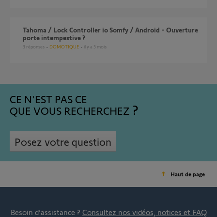
Tahoma / Lock Controller io Somfy / Android - Ouverture
porte intempestive ?
3
réponses
DOMOTIQUE
il y a 5 mois
CE N'EST PAS CE
QUE VOUS RECHERCHEZ
Posez votre question
Haut de page
Besoin d’assistance ?
Consultez nos vidéos, notices et FAQ