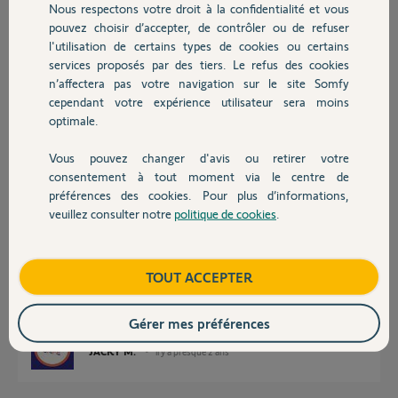
Nous respectons votre droit à la confidentialité et vous
Merci,
Chauffage
pouvez choisir d’accepter, de contrôler ou de refuser
l'utilisation de certains types de cookies ou certains
Philippe
services proposés par des tiers. Le refus des cookies
Autres produits
il y a presque 2 ans
n’affectera pas votre navigation sur le site Somfy
Participer au fil de discussion
cependant votre expérience utilisateur sera moins
optimale.
Vous pouvez changer d'avis ou retirer votre
Réponses
Devis avec un pro
consentement à tout moment via le centre de
préférences des cookies. Pour plus d’informations,
veuillez consulter notre
politique de cookies
.
Contact
Bonjour
Vous avez quoi comme smartphone.
Quand vous avez ce dysfonctionnement, au lieu de désinstaller
Boutique
TOUT ACCEPTER
l'application, commencer par rebootez votre smartphone.
Ca ressemble beaucoup à une autre application qui ne respecte pas les
standards Android et qui laisse des données en mémoire.
Gérer mes préférences
JACKY M.
il y a presque 2 ans