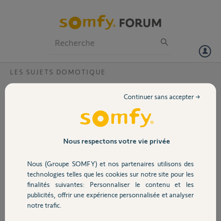
Particuliers
Professionnels
Forum
LES SUJETS DOMOTIQUE
Volet
Appli Android Tahoma se ferme dès son
Continuer sans accepter →
ouverture
Portail
Bonjour,
Il arrive de temps à autre que l'appli Tahoma (Android) se ferme toute
Garage
seule dès son ouverture. Tout rentre dans l'ordre après
Nous respectons votre vie privée
désinstallation et réinstallation. Mais il faut se reconnecter, remettre
ses scénarios, etc ...
Nous (Groupe SOMFY) et nos partenaires utilisons des
Sécurité
Il m' été répondu une fois qu'il fallait effacer les buffers de l'appli.
technologies telles que les cookies sur notre site pour les
D'autres ont-ils fait ce constat ?
finalités suivantes: Personnaliser le contenu et les
Y-t-il moyen d'éviter ce dysfonctionnement, quand même
publicités, offrir une expérience personnalisée et analyser
Domotique
regrettable ?.
notre trafic.
Merci.