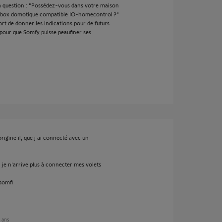
la question : "Possédez-vous dans votre maison
 box domotique compatible IO-homecontrol ?"
fort de donner les indications pour de futurs
 pour que Somfy puisse peaufiner ses
rigine il, que j ai connecté avec un
 je n'arrive plus à connecter mes volets
somfi
2 ans