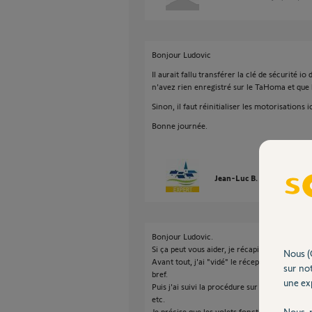
Bonjour Ludovic
Il aurait fallu transférer la clé de sécurité i
n'avez rien enregistré sur le TaHoma et que le 
Sinon, il faut réinitialiser les motorisations
Bonne journée.
Jean-Luc B.
il y a presqu
Bonjour Ludovic.
Si ça peut vous aider, je récapitule ce que j'a
Nous (
Avant tout, j'ai "vidé" le récepteur en appuyan
sur not
bref.
une exp
Puis j'ai suivi la procédure sur mon tel : Appu
etc.
Nous r
Je précise que les volets fonctionnent parfait