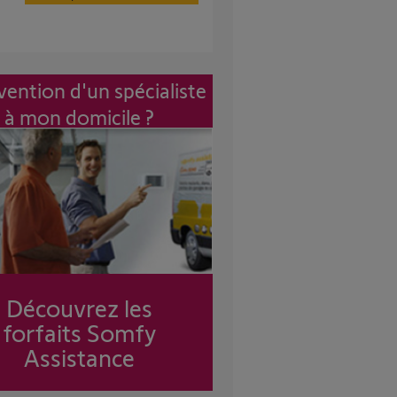
vention d'un spécialiste
à mon domicile ?
Découvrez les
forfaits Somfy
Assistance