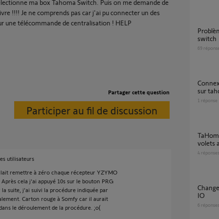
 sélectionne ma box Tahoma Switch. Puis on me demande de
vre !!!! Je ne comprends pas car j'ai pu connecter un des
sur une télécommande de centralisation ! HELP
Problème détection volet roulant via tahoma
switch
69
répons
Connexion impossible volet roulant artus RTS
sur ta
Partager cette question
1
réponse
Participer au fil de discussion
TaHoma Switch – états erronés de tous les
volets 
4
réponse
s utilisateurs
fallait remettre à zéro chaque récepteur YZYMO
 Après cela j'ai appuyé 10s sur le bouton PRG
Changer de Tahoma et connexion aux volets
la suite, j'ai suivi la procédure indiquée par
IO
lement. Carton rouge à Somfy car il aurait
6
réponse
s dans le déroulement de la procédure. ;o(