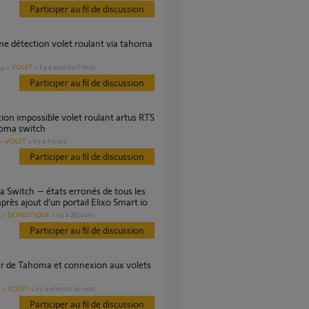
Participer au fil de discussion
VOLET
il y a environ 2 mois
es
Participer au fil de discussion
homa switch
VOLET
il y a 9 jours
Participer au fil de discussion
après ajout d’un portail Elixo Smart io
DOMOTIQUE
il y a 20 jours
s
Participer au fil de discussion
VOLET
il y a environ un mois
s
Participer au fil de discussion