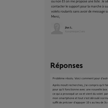
ou non Et on me propose une liste. Je
contacter le support pour la marche à sui
volets roulants sans avoir de message 
Merci,
jluc L.
il y a presque 2 ans
Réponses
Problème résolu. Voici comment pour d'autre
Après moult recherches, j'ai compris qu'il 
pour qu'il fonctionne avec une nouvelle box.
ce qui a provoqué un va et vient du volet. par 
mon smartphone et tout s'est déroulé norma
suffit de préciser d'appuyer 10 s au lieu de 3