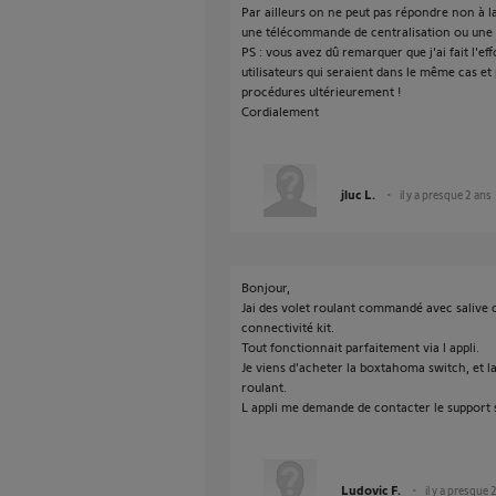
Par ailleurs on ne peut pas répondre non à 
une télécommande de centralisation ou une
PS : vous avez dû remarquer que j'ai fait l'ef
utilisateurs qui seraient dans le même cas et
procédures ultérieurement !
Cordialement
jluc L.
il y a presque 2 ans
Bonjour,
Jai des volet roulant commandé avec salive o
connectivité kit.
Tout fonctionnait parfaitement via l appli.
Je viens d'acheter la boxtahoma switch, et la
roulant.
L appli me demande de contacter le support 
Ludovic F.
il y a presque 