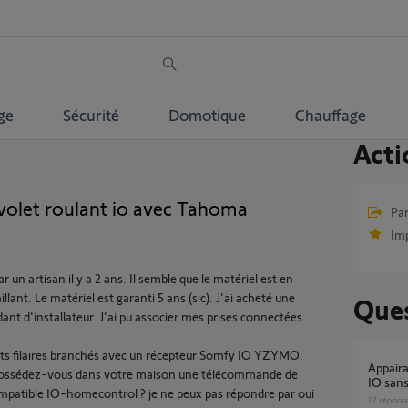
ge
Sécurité
Domotique
Chauffage
Acti
volet roulant io avec Tahoma
Par
Im
r un artisan il y a 2 ans. Il semble que le matériel est en
illant. Le matériel est garanti 5 ans (sic). J'ai acheté une
Ques
nt d'installateur. J'ai pu associer mes prises connectées
ts filaires branchés avec un récepteur Somfy IO YZYMO.
Appairage Tahoma switch avec Volet roulant
Possédez-vous dans votre maison une télécommande de
IO sans
mpatible IO-homecontrol ? je ne peux pas répondre par oui
17
répons