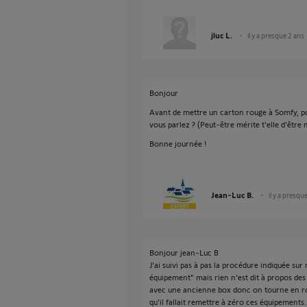
jluc L.
il y a presque 2 ans
Bonjour
Avant de mettre un carton rouge à Somfy, p
vous parlez ? (Peut-être mérite t'elle d'être 
Bonne journée !
Jean-Luc B.
il y a presqu
Bonjour jean-Luc B
J'ai suivi pas à pas la procédure indiquée s
équipement" mais rien n'est dit à propos des
avec une ancienne box donc on tourne en rond
qu'il fallait remettre à zéro ces équipements.