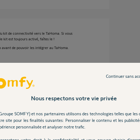
o du kit de connectivité vers le TaHoma. Si vous
kit est toujours activé, faîtes le !
 io avant de pouvoir les intégrer au TaHoma.
Continuer sans ac
e 2 ans
Nous respectons votre vie privée
i fait pour chaque récepteur.
Groupe SOMFY) et nos partenaires utilisons des technologies telles que les 
t 10 s sur le bouton prg : le volet fait 2 A-R
re site pour les finalités suivantes: Personnaliser le contenu et les publicités
érience personnalisée et analyser notre trafic.
i 3 s sur le bouton prg, le volet fait 1 bref A-R,
espectons votre droit à la confidentialité et vous pouvez choisir d’accep
ement en filaire (les fins de courses sont bien