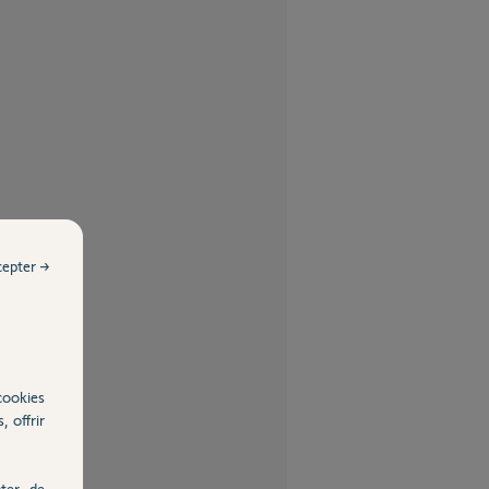
cepter →
cookies
, offrir
ter, de