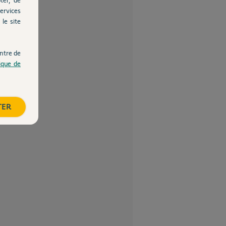
ervices
le site
ntre de
tique de
TER