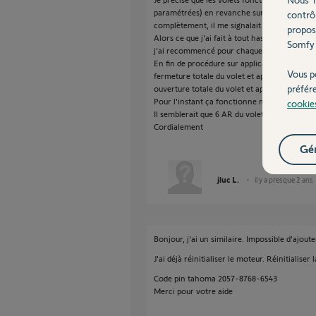
paramétrées) en revanche sur mon tel que le
contrô
complètement, il me signalait parfois 50% d'
propos
Alors ce que j'ai fait à tout hasard et qui a l'
Somfy 
j'ai recommencé pour chaque volet et
En fin de procédure sur application
Vous p
fermeture totale du volet et appui sur MY
préfér
ouverture totale du volet et appui sur MY.
Pour l'instant ça fonctionne mais l'affichage 
cookie
Il semblerait que 6 AR du volet soit nécessa
Cordialement
Gér
jluc L.
il y a presque 2 ans
Bonjour, j'ai un similaire. Impossible d'ajou
J'ai déjà réinitialiser le moteur. Réinitialise
Code pin tahoma 2057-8768-6543
Merci pour votre aide