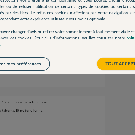
s volets soient ouverts ou fermés
ler ou de refuser l'utilisation de certains types de cookies ou certains s
ouverture !
és par des tiers. Le refus des cookies n’affectera pas votre navigation sur 
air de fonctionner :
cependant votre expérience utilisateur sera moins optimale.
ouvez changer d'avis ou retirer votre consentement à tout moment via le ce
ences des cookies. Pour plus d’informations, veuillez consulter notre
poli
sur l'application est aléatoire
s
.
ire avant que cela fonctionne parfaitement !
er mes préférences
TOUT ACCEP
ter 1 volet moove io à la tahoma.
r la tahoma. Et ne fonctionne.