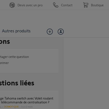
Devis avec un pro
Contact
Boutique
Autres produits
ons
tager cette question
primer
tions liées
 télécommande de centralisation ?
DOMOTIQUE
il y a 2 mois
es