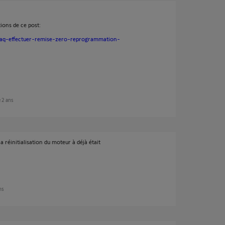
ctions de ce post:
-faq-effectuer-remise-zero-reprogrammation-
e 2 ans
éinitialisation du moteur à déjà était
ns