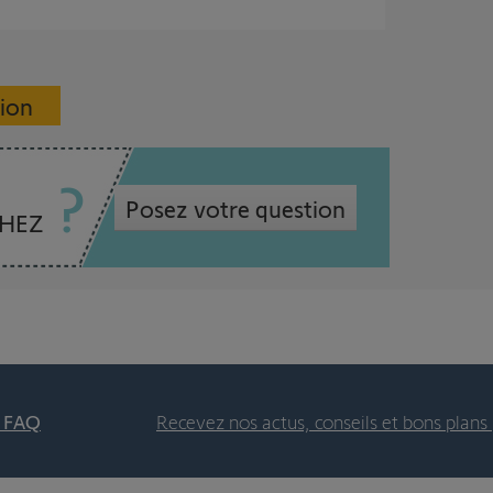
sion
Posez votre question
CHEZ
t FAQ
Recevez nos actus, conseils et bons plans 