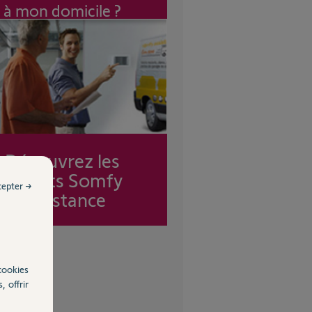
à mon domicile ?
Découvrez les
forfaits Somfy
cepter →
Assistance
cookies
, offrir