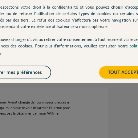
espectons votre droit à la confidentialité et vous pouvez choisir d’accep
ler ou de refuser l'utilisation de certains types de cookies ou certains s
és par des tiers. Le refus des cookies n’affectera pas votre navigation sur 
cependant votre expérience utilisateur sera moins optimale.
votre alarme.
ouvez changer d'avis ou retirer votre consentement à tout moment via le ce
ences des cookies. Pour plus d’informations, veuillez consulter notre
poli
s
.
2 ans
er mes préférences
TOUT ACCEP
ème. Ayant changé de fournisseur d'accès à
e qui m'indique devoir désarmer l'alarme pour
 peux pas la désarmer car mon Wifi ne