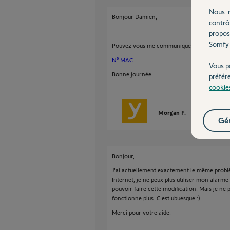
Nous r
Bonjour Damien,
contrô
propos
Somfy 
Pouvez vous me communiquer le N° MAC de 
N° MAC
Vous p
Bonne journée.
préfér
cookie
Morgan F.
il y a presque 
Gér
Bonjour,
J'ai actuellement exactement le même probl
Internet, je ne peux plus utiliser mon alarm
pouvoir faire cette modification. Mais je ne
fonctionne plus. C'est ubuesque :)
Merci pour votre aide.