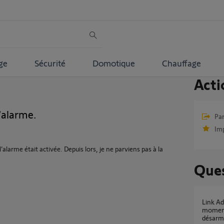
ge
Sécurité
Domotique
Chauffage
Acti
’alarme.
Par
Im
 l’alarme était activée. Depuis lors, je ne parviens pas à la
Ques
Link Advanced bloqué — alarme armée au
moment
désarm