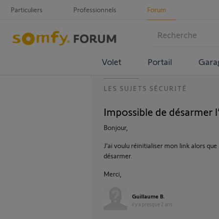
Particuliers
Professionnels
Forum
Volet
Portail
Gara
LES SUJETS SÉCURITÉ
Impossible de désarmer l
Bonjour,
J’ai voulu réinitialiser mon link alors que
désarmer.
Merci,
Guillaume B.
il y a presque 2 ans