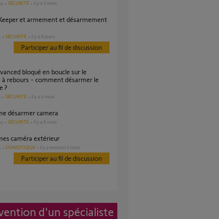
SÉCURITÉ
il y a 3 mois
es
SÉCURITÉ
il y a 6 jours
s
Participer au fil de discussion
 à rebours - comment désarmer le
e ?
SÉCURITÉ
il y a 4 mois
s
ème désarmer camera
SÉCURITÉ
il y a 6 mois
es
èmes caméra extérieur
DOMOTIQUE
il y a environ 2 mois
s
Participer au fil de discussion
vention d'un spécialiste