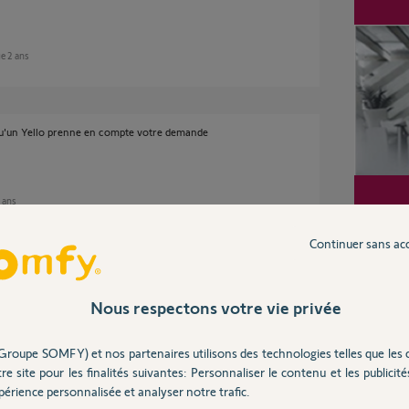
ue 2 ans
qu'un Yello prenne en compte votre demande
2 ans
Continuer sans ac
 peux reconnecter mon alarme. lorsque j
dit qu il faut desarmer l alarme.
Nous respectons votre vie privée
Groupe SOMFY) et nos partenaires utilisons des technologies telles que les 
2 ans
re site pour les finalités suivantes: Personnaliser le contenu et les publicités
érience personnalisée et analyser notre trafic.