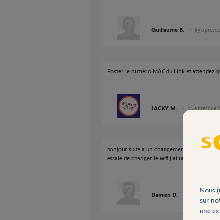
Guillaume B.
il y a presq
Poster le numéro MAC du Link et attendez 
JACKY M.
il y a presque 
bonjour suite a un changement de box je ne
essaie de changer le wifi j ai un message qui 
Nous (
Damien D.
il y a presque 
sur not
une exp