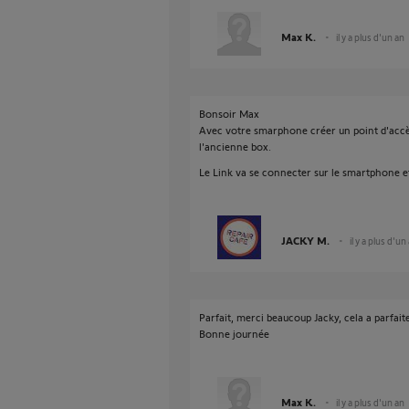
Max K.
il y a plus d'un an
Bonsoir Max
Avec votre smarphone créer un point d'accès 
l'ancienne box.
Le Link va se connecter sur le smartphone et
JACKY M.
il y a plus d'un
Parfait, merci beaucoup Jacky, cela a parfai
Bonne journée
Max K.
il y a plus d'un an