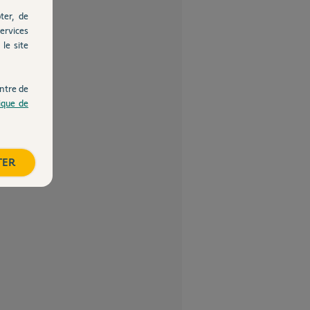
ter, de
ervices
le site
ntre de
tique de
TER