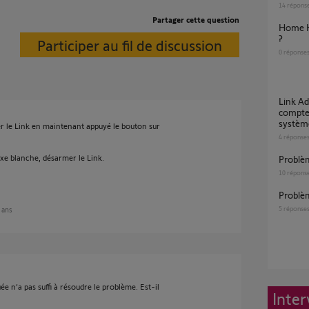
14
répons
Partager cette question
Home Keeper et armement et désarmement
?
Participer au fil de discussion
0
réponse
Link Advanced bloqué en boucle sur le
compte
systèm
er le Link en maintenant appuyé le bouton sur
4
réponse
ixe blanche, désarmer le Link.
Probl
10
répons
Probl
5
réponse
2 ans
e n’a pas suffi à résoudre le problème. Est-il
Inter