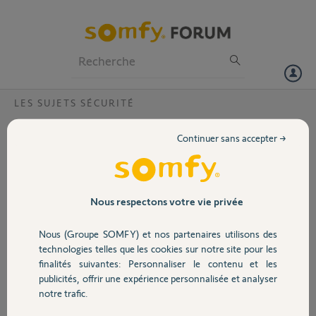
Particuliers
Professionnels
Forum
LES SUJETS SÉCURITÉ
Volet
Sirène automatique sur camera outdoor
Continuer sans accepter →
Bonjour,
Portail
J'ai une caméra Outdoor + une sirène outdoor.
Garage
Nous respectons votre vie privée
J'aimerai que les sirénes se déclenchent toutes seules en cas de
detection. J'avai bien compris que ce n'était pas possible avec la
Nous (Groupe SOMFY) et nos partenaires utilisons des
siréne de la caméra, mais que couplée à une siréne exétérieur et un
Sécurité
link cela devenait possible.
technologies telles que les cookies sur notre site pour les
finalités suivantes: Personnaliser le contenu et les
Hors cela ne semble pas possible même relié à un link et une sirène
publicités, offrir une expérience personnalisée et analyser
Domotique
supplémentaire ?
notre trafic.
Est ce pareil avec une caméra indoor ? Ou la indoor peut déclencher la