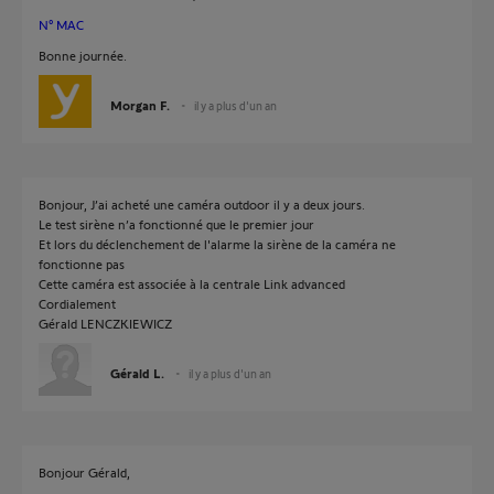
N° MAC
Bonne journée.
Morgan F.
il y a plus d'un an
Bonjour, J’ai acheté une caméra outdoor il y a deux jours.
Le test sirène n’a fonctionné que le premier jour
Et lors du déclenchement de l'alarme la sirène de la caméra ne
fonctionne pas
Cette caméra est associée à la centrale Link advanced
Cordialement
Gérald LENCZKIEWICZ
Gérald L.
il y a plus d'un an
Bonjour Gérald,