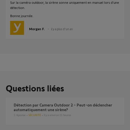
Sur la caméra outdoor, la sirène sonne uniquement en manuel lors d'une
détection.
Bonne journée.
Morgan F.
il y a plus d'un an
Questions liées
Détection par Camera Outdoor 2 - Peut-on déclencher
automatiquement une sirène?
1
réponse
SÉCURITÉ
il y a environ 11 heures