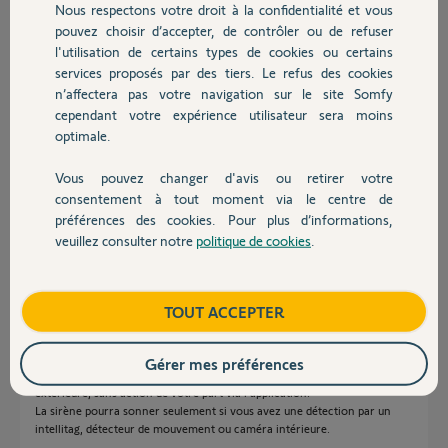
Nous respectons votre droit à la confidentialité et vous
Chauffage
sirène automatiquement ?
pouvez choisir d’accepter, de contrôler ou de refuser
l'utilisation de certains types de cookies ou certains
Du coup c'est inutile, si une détection se fait la nuit la camera ne sert
a rien si je ne peux manuellement activer la sirène.
services proposés par des tiers. Le refus des cookies
Autres produits
n’affectera pas votre navigation sur le site Somfy
Merci,
cependant votre expérience utilisateur sera moins
optimale.
Thomas B.
il y a presque 2 ans
Vous pouvez changer d'avis ou retirer votre
Devis avec un pro
Participer au fil de discussion
consentement à tout moment via le centre de
préférences des cookies. Pour plus d’informations,
veuillez consulter notre
politique de cookies
.
Contact
Réponses
Boutique
TOUT ACCEPTER
Bonjour Thomas,
Gérer mes préférences
La sirène ne sonnera pas si vous avez une détection par la caméra
extérieure, sans action de votre part via l'application.
La sirène pourra sonner seulement si vous avez une détection par un
intellitag, détecteur de mouvement ou caméra intérieure.