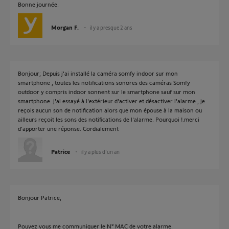
Bonne journée.
Morgan F.
il y a presque 2 ans
Bonjour; Depuis j'ai installé la caméra somfy indoor sur mon
smartphone , toutes les notifications sonores des caméras Somfy
outdoor y compris indoor sonnent sur le smartphone sauf sur mon
smartphone. j'ai essayé à l'extérieur d'activer et désactiver l'alarme , je
reçois aucun son de notification alors que mon épouse à la maison ou
ailleurs reçoit les sons des notifications de l'alarme. Pourquoi !.merci
d'apporter une réponse. Cordialement
Patrice
il y a plus d'un an
Bonjour Patrice,
Pouvez vous me communiquer le N° MAC de votre alarme.