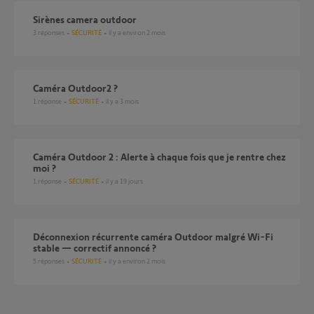
Sirènes camera outdoor
3
réponses
SÉCURITÉ
il y a environ 2 mois
Caméra Outdoor2 ?
1
réponse
SÉCURITÉ
il y a 3 mois
Caméra Outdoor 2 : Alerte à chaque fois que je rentre chez
moi ?
1
réponse
SÉCURITÉ
il y a 19 jours
Déconnexion récurrente caméra Outdoor malgré Wi-Fi
stable — correctif annoncé ?
5
réponses
SÉCURITÉ
il y a environ 2 mois