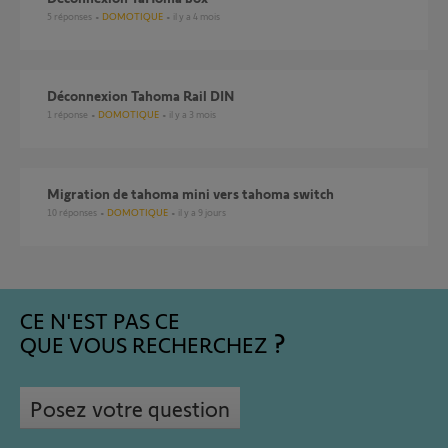
5
réponses
DOMOTIQUE
il y a 4 mois
Déconnexion Tahoma Rail DIN
1
réponse
DOMOTIQUE
il y a 3 mois
Migration de tahoma mini vers tahoma switch
10
réponses
DOMOTIQUE
il y a 9 jours
CE N'EST PAS CE
QUE VOUS RECHERCHEZ
Posez votre question