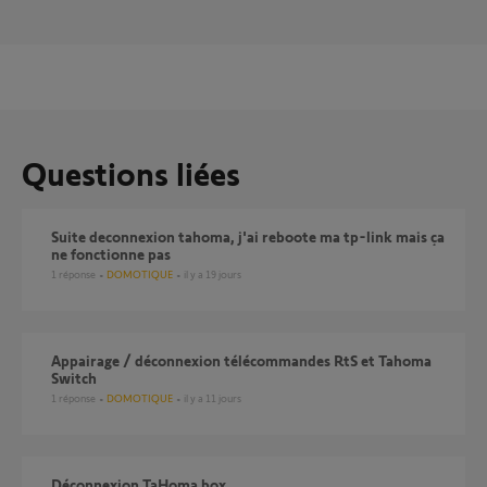
Questions liées
Suite deconnexion tahoma, j'ai reboote ma tp-link mais ça
ne fonctionne pas
1
réponse
DOMOTIQUE
il y a 19 jours
Appairage / déconnexion télécommandes RtS et Tahoma
Switch
1
réponse
DOMOTIQUE
il y a 11 jours
Déconnexion TaHoma box