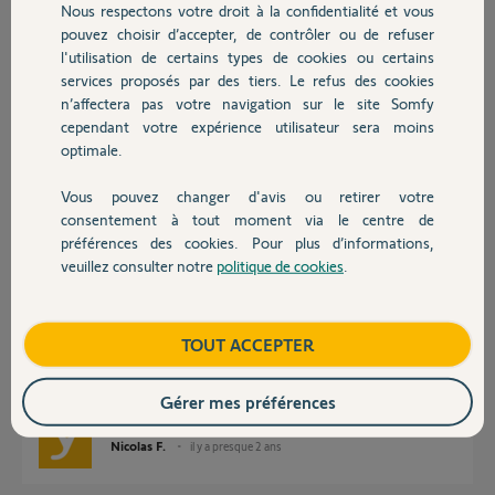
Nous respectons votre droit à la confidentialité et vous
Cordialement
Chauffage
pouvez choisir d’accepter, de contrôler ou de refuser
Mme Stéphanie RENON
l'utilisation de certains types de cookies ou certains
services proposés par des tiers. Le refus des cookies
Autres produits
Merci,
n’affectera pas votre navigation sur le site Somfy
cependant votre expérience utilisateur sera moins
STEPHANIE R.
optimale.
il y a presque 2 ans
Participer au fil de discussion
Vous pouvez changer d'avis ou retirer votre
Devis avec un pro
consentement à tout moment via le centre de
préférences des cookies. Pour plus d’informations,
veuillez consulter notre
politique de cookies
.
Contact
Réponses
Boutique
TOUT ACCEPTER
Bonjour Stéphanie,
La box est bien lié à votre mail.
Bonne journée,
Gérer mes préférences
Nicolas F.
il y a presque 2 ans