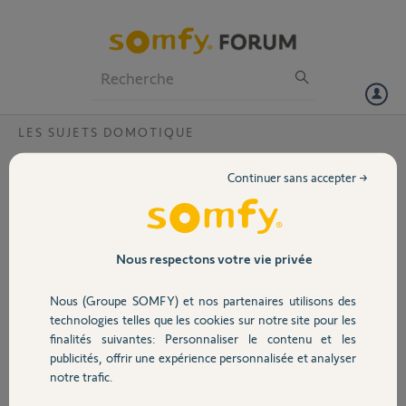
Particuliers
Professionnels
Forum
LES SUJETS DOMOTIQUE
Volet
deconnection tahoma ?
Continuer sans accepter →
Bonjour,
Portail
Je viens de prendre un logement en location il y a un tahoma rail din
s.
Garage
Nous respectons votre vie privée
sauf que le code pin est déja connecté à un compte je suppose a celui
Nous (Groupe SOMFY) et nos partenaires utilisons des
du locataire d avant.
Sécurité
technologies telles que les cookies sur notre site pour les
pouvez vous svp déconnecter ce dernier ?
finalités suivantes: Personnaliser le contenu et les
publicités, offrir une expérience personnalisée et analyser
Domotique
voici le code pin 1005 3475 5329
notre trafic.
En vous remerciant.