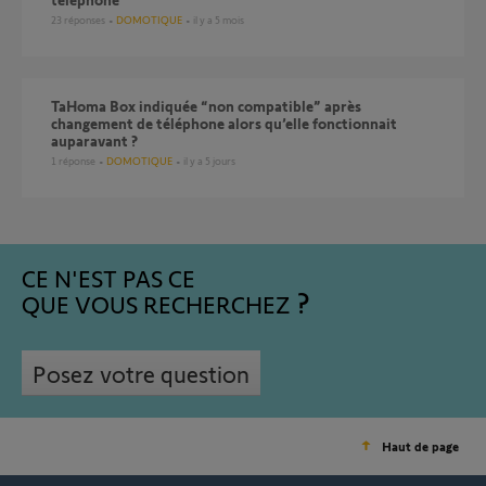
23
réponses
DOMOTIQUE
il y a 5 mois
TaHoma Box indiquée “non compatible” après
changement de téléphone alors qu’elle fonctionnait
auparavant ?
1
réponse
DOMOTIQUE
il y a 5 jours
CE N'EST PAS CE
QUE VOUS RECHERCHEZ
Posez votre question
Haut de page