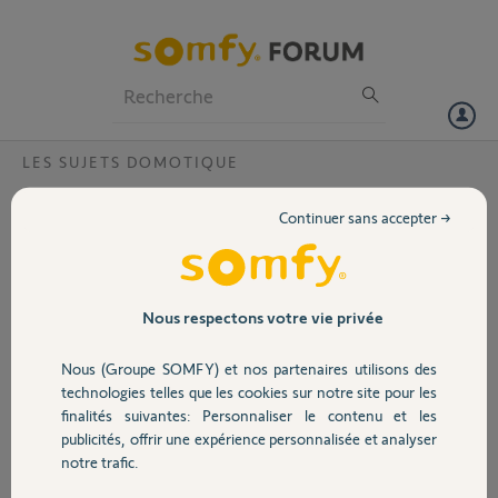
Particuliers
Professionnels
Forum
LES SUJETS DOMOTIQUE
Volet
Box associé non compatible ?
Continuer sans accepter →
Bonjour,
Portail
J'ai acheté une tahoma
Switch et l'ancien
propriétaire
Garage
Nous respectons votre vie privée
apparemment ne l'a pas
enlever de son compte.
Nous (Groupe SOMFY) et nos partenaires utilisons des
Et quand j'essaye de la
Sécurité
technologies telles que les cookies sur notre site pour les
lier à mon compte ça me met "box associé non compatible.
finalités suivantes: Personnaliser le contenu et les
Voici son code pin
publicités, offrir une expérience personnalisée et analyser
2025-0060-7368
Domotique
notre trafic.
Merci de votre aide