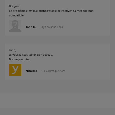
Bonjour
Le problème c est que quand j'essaie de l'activer ça met box non
compatible.
John D.
il y a presque 2 ans
John,
Je vous laisses tester de nouveau.
Bonne journée,
Nicolas F.
il y a presque 2 ans