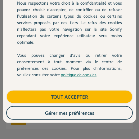
Nous respectons votre droit à la confidentialité et vous
Chauffage
Merci,
pouvez choisir d’accepter, de contrôler ou de refuser
l'utilisation de certains types de cookies ou certains
John D.
services proposés par des tiers. Le refus des cookies
Autres produits
il y a presque 2 ans
n’affectera pas votre navigation sur le site Somfy
Participer au fil de discussion
cependant votre expérience utilisateur sera moins
optimale.
Vous pouvez changer d'avis ou retirer votre
Devis avec un pro
Réponses
consentement à tout moment via le centre de
préférences des cookies. Pour plus d’informations,
veuillez consulter notre
politique de cookies
.
Contact
Bonjour John,
Cette box n'est lié à aucun compte.
Il faut donc l'activer sur l'application Tahoma By Somfy.
Boutique
TOUT ACCEPTER
Bonne journée,
Gérer mes préférences
Nicolas F.
il y a presque 2 ans