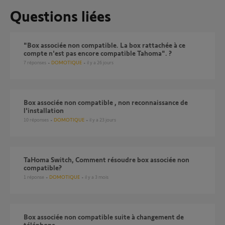
Questions liées
"Box associée non compatible. La box rattachée à ce
compte n'est pas encore compatible Tahoma". ?
7
réponses
DOMOTIQUE
il y a 26 jours
Box associée non compatible , non reconnaissance de
l'installation
10
réponses
DOMOTIQUE
il y a 23 jours
TaHoma Switch, Comment résoudre box associée non
compatible?
1
réponse
DOMOTIQUE
il y a 3 mois
Box associée non compatible suite à changement de
téléphone