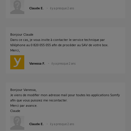
Claude E.
il y a presque 2 ans
Bonjour Claude
Dans ce cas, je vous invite à contacter le service technique par
téléphone au 0 820 055 055 afin de procéder au SAV de votre box.
Merci,
Vanessa F.
il y a presque 2 ans
Bonjour Vanessa,
Je viens de modifier mon adresse mail pour toutes les applications Somfy
afin que vous puissiez me recontacter.
Merci par avance.
Claude
Claude E.
il y a presque 2 ans