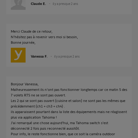
Claude E.
il y a presque 2 ans
Merci Claude de ce retour,
N'hésitez pas à revenir vers moi si besoin,
Bonne journée,
Vanessa F.
il y a presque 2 ans
Bonjour Vanessa,
Malheureusement ils n'ont pas fonctionner longtemps car ce matin 5 des
7 volets RTS ne se sont pas ouvert.
Les 2 qui se sont pas ouvert (cuisine et salon) ne sont pas les mêmes que
précédemment (ch1 + ch3 + ch4) .
ils apparaissent pourtant dans la liste des équipements mais ne réagissent
plus via application Tahoma !
J'ai remarqué une chose aujourd'hui, ma Tahoma switch s'est
déconnecté 2 fois puis reconnecté aussitôt.
Pour info, le reste fonctionne bien, que ce soit la caméra outdoor