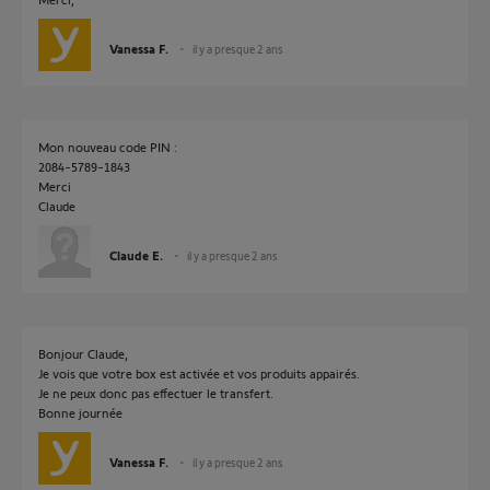
Vanessa F.
il y a presque 2 ans
Mon nouveau code PIN :
2084-5789-1843
Merci
Claude
Claude E.
il y a presque 2 ans
Bonjour Claude,
Je vois que votre box est activée et vos produits appairés.
Je ne peux donc pas effectuer le transfert.
Bonne journée
Vanessa F.
il y a presque 2 ans