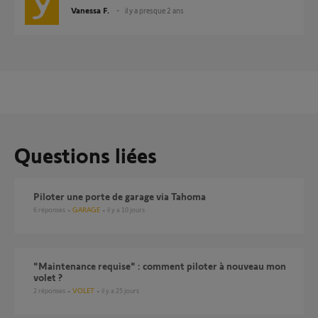
Vanessa F.
il y a presque 2 ans
Questions liées
Piloter une porte de garage via Tahoma
6
réponses
GARAGE
il y a 10 jours
"Maintenance requise" : comment piloter à nouveau mon
volet ?
2
réponses
VOLET
il y a 25 jours