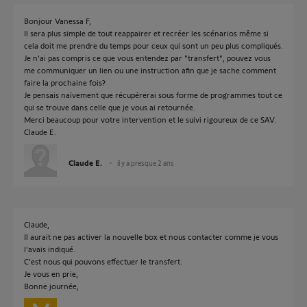
Bonjour Vanessa F,
Il sera plus simple de tout reappairer et recréer les scénarios même si
cela doit me prendre du temps pour ceux qui sont un peu plus compliqués.
Je n'ai pas compris ce que vous entendez par "transfert", pouvez vous
me communiquer un lien ou une instruction afin que je sache comment
faire la prochaine fois?
Je pensais naïvement que récupérerai sous forme de programmes tout ce
qui se trouve dans celle que je vous ai retournée.
Merci beaucoup pour votre intervention et le suivi rigoureux de ce SAV.
Claude E.
Claude E.
il y a presque 2 ans
Claude,
Il aurait ne pas activer la nouvelle box et nous contacter comme je vous
l'avais indiqué.
C'est nous qui pouvons effectuer le transfert.
Je vous en prie,
Bonne journée,