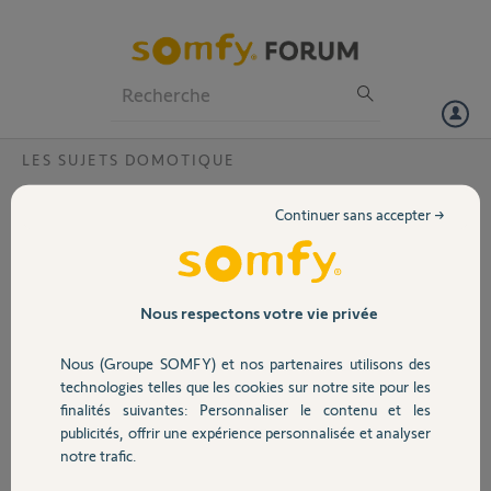
Particuliers
Professionnels
Forum
LES SUJETS DOMOTIQUE
Volet
Volets RTS plus pilotables via application
Continuer sans accepter →
TAHOMA
Portail
Bonjour,
Je ne peux plus commander mes 7 volets roulants RTS via
Garage
l'application TAHOMA.
Nous respectons votre vie privée
Par contre tous les volets roulants IO Velux restent pilotables sans
problème.
Nous (Groupe SOMFY) et nos partenaires utilisons des
Sécurité
Merci pour votre aide
technologies telles que les cookies sur notre site pour les
finalités suivantes: Personnaliser le contenu et les
Claude E.
publicités, offrir une expérience personnalisée et analyser
Domotique
il y a presque 2 ans
notre trafic.