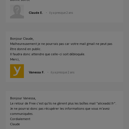
Claude E.
il y a presque 2 ans
Bonjour Claude,
Malheureusement je ne pourrais pas car votre mail gmail ne peut pas
être donné en public.
Il faudra donc attendre que celle-ci soit débloquée.
Merci,
Vanessa F.
il y a presque 2 ans
Bonjour Vanessa,
Le retour de Free c'est qu'ils ne gèrent plus les boîtes mail "aliceadsl.fr".
Je ne pourrai donc pas récupérer les informations que vous m'avez
communiquées.
Cordialement
Claude