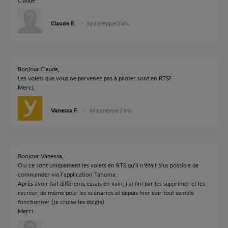
Claude
Claude E.
il y a presque 2 ans
Bonjour Claude,
Les volets que vous ne parvenez pas à piloter sont en RTS?
Merci,
Vanessa F.
il y a presque 2 ans
Bonjour Vanessa,
Oui ce sont uniquement les volets en RTS qu'il n'était plus possible de
commander via l'application Tahoma.
Après avoir fait différents essais en vain, j'ai fini par les supprimer et les
recréer, de même pour les scénarios et depuis hier soir tout semble
fonctionner (je croise les doigts).
Merci