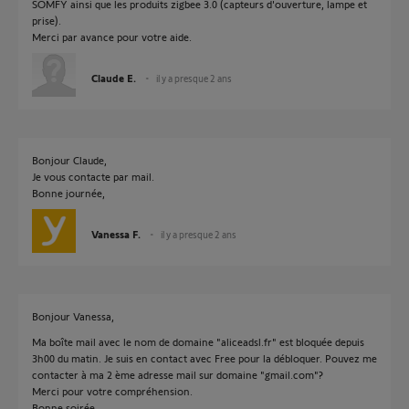
SOMFY ainsi que les produits zigbee 3.0 (capteurs d'ouverture, lampe et
prise).
Merci par avance pour votre aide.
Claude E.
il y a presque 2 ans
Bonjour Claude,
Je vous contacte par mail.
Bonne journée,
Vanessa F.
il y a presque 2 ans
Bonjour Vanessa,
Ma boîte mail avec le nom de domaine "aliceadsl.fr" est bloquée depuis
3h00 du matin. Je suis en contact avec Free pour la débloquer. Pouvez me
contacter à ma 2 ème adresse mail sur domaine "gmail.com"?
Merci pour votre compréhension.
Bonne soirée