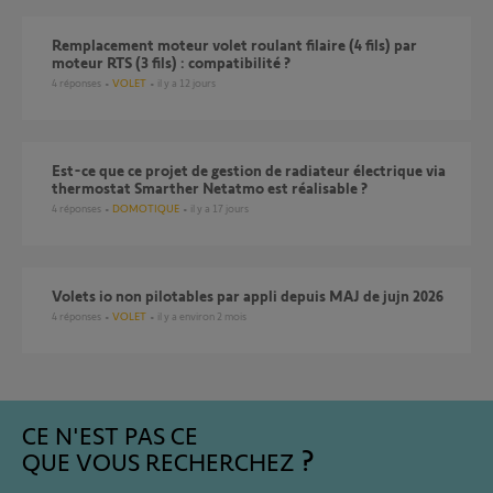
Remplacement moteur volet roulant filaire (4 fils) par
moteur RTS (3 fils) : compatibilité ?
4
réponses
VOLET
il y a 12 jours
Est-ce que ce projet de gestion de radiateur électrique via
thermostat Smarther Netatmo est réalisable ?
4
réponses
DOMOTIQUE
il y a 17 jours
volets io non pilotables par appli depuis MAJ de jujn 2026
4
réponses
VOLET
il y a environ 2 mois
CE N'EST PAS CE
QUE VOUS RECHERCHEZ