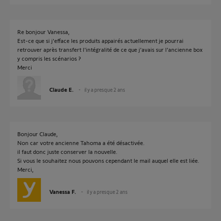
Re bonjour Vanessa,
Est-ce que si j'efface les produits appairés actuellement je pourrai
retrouver après transfert l'intégralité de ce que j'avais sur l'ancienne box
y compris les scénarios ?
Merci
Claude E.
il y a presque 2 ans
Bonjour Claude,
Non car votre ancienne Tahoma a été désactivée.
il faut donc juste conserver la nouvelle.
Si vous le souhaitez nous pouvons cependant le mail auquel elle est liée.
Merci,
Vanessa F.
il y a presque 2 ans