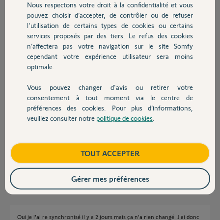
Nous respectons votre droit à la confidentialité et vous
Chauffage
pouvez choisir d’accepter, de contrôler ou de refuser
Réponses
l'utilisation de certains types de cookies ou certains
services proposés par des tiers. Le refus des cookies
Autres produits
n’affectera pas votre navigation sur le site Somfy
Bonjour
cependant votre expérience utilisateur sera moins
optimale.
Y a t'il un message d'erreur ?
Avez-vous resynchronisé le TaHoma avec le serveur ?
Vous pouvez changer d'avis ou retirer votre
Devis avec un pro
consentement à tout moment via le centre de
Jean-Luc B.
il y a presque 2 ans
préférences des cookies. Pour plus d’informations,
veuillez consulter notre
politique de cookies
.
Contact
Bonjour, non aucun message d'erreur et dans l'historique exécutions le
scénario est annoncé comme exécuté normalement.
Boutique
TOUT ACCEPTER
Claude E.
il y a presque 2 ans
Gérer mes préférences
Oui je l'ai re synchronisé il y a 2 jours mais ça n'a rien changé. J'ai donc