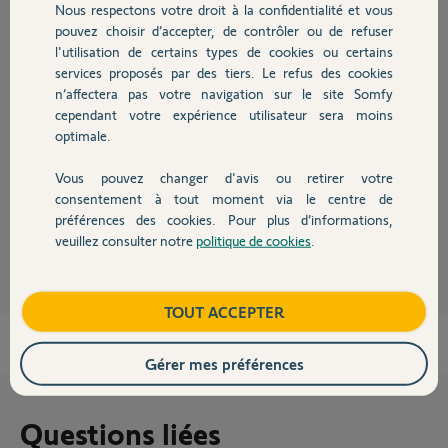
Nous respectons votre droit à la confidentialité et vous
Chauffage
Participer au fil de discussion
pouvez choisir d’accepter, de contrôler ou de refuser
l'utilisation de certains types de cookies ou certains
services proposés par des tiers. Le refus des cookies
Autres produits
n’affectera pas votre navigation sur le site Somfy
Réponses
cependant votre expérience utilisateur sera moins
optimale.
Bonsoir
Vous pouvez changer d'avis ou retirer votre
Avant de faire le Reset vous avez changé la pile ?
Devis avec un pro
consentement à tout moment via le centre de
préférences des cookies. Pour plus d’informations,
JACKY M.
il y a presque 2 ans
veuillez consulter notre
politique de cookies
.
Contact
Boutique
TOUT ACCEPTER
Gérer mes préférences
Questions liées