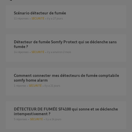
scénario détecteur de fumée
11
réponses
SÉCURITÉ
il y a 27 jours
Détecteur de fumée Somfy Protect qui se déclenche sans
fumée ?
14
réponses
SÉCURITÉ
il y a environ 2 mois
comment connecter mes détecteurs de fumée comptabile
somfy home alarm
1
réponse
SÉCURITÉ
il y a 21 jours
DÉTECTEUR DE FUMÉE SF4100 qui sonne et se déclenche
intempestivement ?
5
réponses
SÉCURITÉ
il y a 24 jours