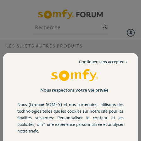
Particuliers
Professionnels
Forum
LES SUJETS AUTRES PRODUITS
Volet
Détecteur de fumée IO SOMFY
Continuer sans accepter →
Bonjour,
Portail
Aprés 3 ans sans un soucis, semaine dernière ma Tahoma m'indique
ne plus avoir accès à mon détecteur de fumée somfy.
Je l'ai donc supprimé et impossible de le reconnecter. J'ai tenté de
Garage
Nous respectons votre vie privée
faire un reset en restant appuyer sur TEST pendant les 6 bips mais
rien y fait.
Nous (Groupe SOMFY) et nos partenaires utilisons des
Avez vous une solution?
Sécurité
technologies telles que les cookies sur notre site pour les
finalités suivantes: Personnaliser le contenu et les
Merci,
publicités, offrir une expérience personnalisée et analyser
Domotique
notre trafic.
Bastien
il y a presque 2 ans