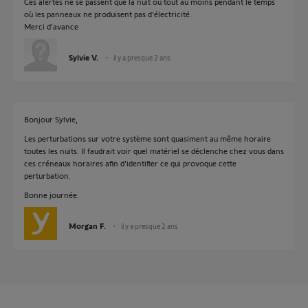
Ces alertes ne se passent que la nuit ou tout au moins pendant le temps
où les panneaux ne produisent pas d'électricité.
Merci d'avance
Sylvie V.
il y a presque 2 ans
Bonjour Sylvie,
Les perturbations sur votre système sont quasiment au même horaire
toutes les nuits. Il faudrait voir quel matériel se déclenche chez vous dans
ces créneaux horaires afin d'identifier ce qui provoque cette
perturbation.
Bonne journée.
Morgan F.
il y a presque 2 ans