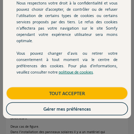
Nous respectons votre droit à la confidentialité et vous
Chauffage
secondaire, je ne peux donc pas faire de
pouvez choisir d’accepter, de contrôler ou de refuser
manipulations mais si quelqu'un avait une piste...
l'utilisation de certains types de cookies ou certains
Merci d'avance
services proposés par des tiers. Le refus des cookies
Autres produits
Sylvie
n’affectera pas votre navigation sur le site Somfy
cependant votre expérience utilisateur sera moins
optimale.
Sylvie V.
il y a presque 2 ans
Vous pouvez changer d'avis ou retirer votre
Participer au fil de discussion
Devis avec un pro
consentement à tout moment via le centre de
préférences des cookies. Pour plus d’informations,
veuillez consulter notre
politique de cookies
.
Contact
Réponses
Boutique
TOUT ACCEPTER
Bonsoir Sylvie
Le message que vous avez correspond a un brouillage radio de la
Gérer mes préférences
fréquence 868Mhz utilisé par l'alarme pour communiquer avec les
détecteurs.
Deux cas de figure.
Dans l'installation des panneaux solaires il y a un matériel qui