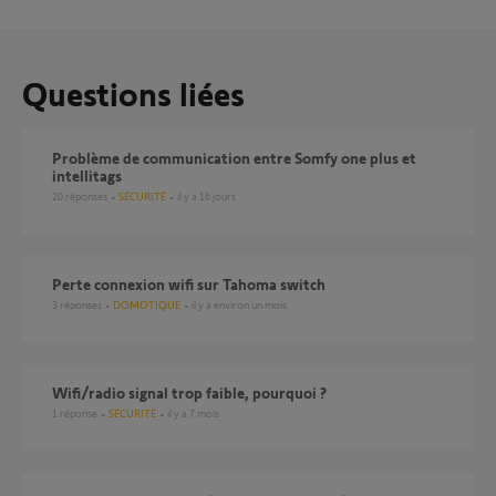
Questions liées
Problème de communication entre Somfy one plus et
intellitags
20
réponses
SÉCURITÉ
il y a 16 jours
perte connexion wifi sur Tahoma switch
3
réponses
DOMOTIQUE
il y a environ un mois
Wifi/radio signal trop faible, pourquoi ?
1
réponse
SÉCURITÉ
il y a 7 mois