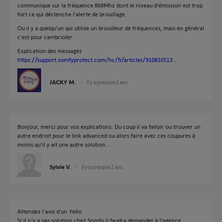
communique sur la fréquence 868Mhz dont le niveau d'émission est trop
fort ce qui déclenche l'alerte de brouillage.
Ou il y a quelqu'un qui utilise un brouilleur de fréquences, mais en général
c'est pour cambrioler.
Explication des messages
https://support.somfyprotect.com/hc/fr/articles/910810513...
JACKY M.
il y a presque 2 ans
Bonjour, merci pour vos explications. Du coup il va falloir ou trouver un
autre endroit pour le link advanced ou alors faire avec ces coupures à
moins qu'il y ait une autre solution...
Sylvie V.
il y a presque 2 ans
Attendez l'avis d'un Yello.
Si il n'y a pas solution chez Somfy il faudra demander à l'agence