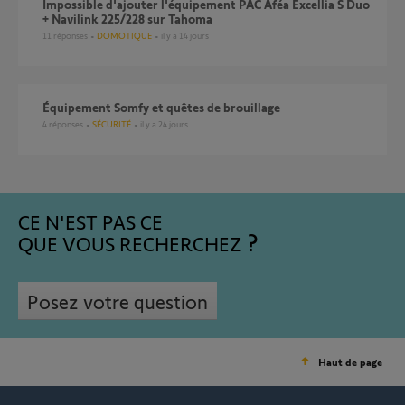
Impossible d'ajouter l'équipement PAC Aféa Excellia S Duo
+ Navilink 225/228 sur Tahoma
11
réponses
DOMOTIQUE
il y a 14 jours
Équipement Somfy et quêtes de brouillage
4
réponses
SÉCURITÉ
il y a 24 jours
CE N'EST PAS CE
QUE VOUS RECHERCHEZ
Posez votre question
Haut de page