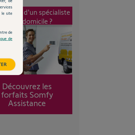
ter, de
ervices
vention d'un spécialiste
le site
à mon domicile ?
ntre de
tique de
TER
Découvrez les
forfaits Somfy
Assistance