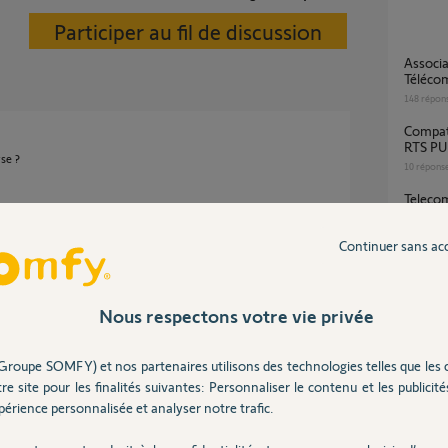
Participer au fil de discussion
Association/Dissociation/Groupage de
Télé
148
répon
Compatibilité kit de connectivité avec TELIS 1
RTS P
rse ?
10
répons
telecommande telis 1 rts pure contact
aleatoi
e 2 ans
5
réponse
Continuer sans ac
le moteur de mon volet roulant en position
Nous respectons votre vie privée
haute n
ron 30cm si pdt cette montée, je l’aide il
1rts
 plus....malgré les 2 / 8/ 2 sec .
6
réponse
Groupe SOMFY) et nos partenaires utilisons des technologies telles que les 
re site pour les finalités suivantes: Personnaliser le contenu et les publicités
érience personnalisée et analyser notre trafic.
 2 ans