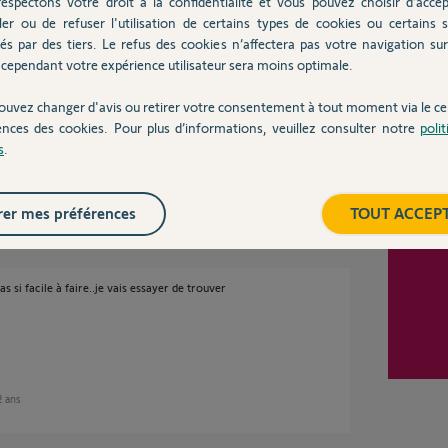
espectons votre droit à la confidentialité et vous pouvez choisir d’accep
ler ou de refuser l'utilisation de certains types de cookies ou certains s
Inter
és par des tiers. Le refus des cookies n’affectera pas votre navigation sur 
cependant votre expérience utilisateur sera moins optimale.
ouvez changer d'avis ou retirer votre consentement à tout moment via le ce
le prix du condensateur, ça vaut le coût
ences des cookies. Pour plus d’informations, veuillez consulter notre
poli
s
.
e 2 ans
er mes préférences
TOUT ACCEP
si facile à faire..je vais essayer de trouver
 2 ans