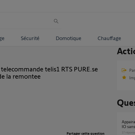
ge
Sécurité
Domotique
Chauffage
Acti
c telecommande telis1 RTS PURE.se
Par
de la remontee
Im
Ques
Appairage Tahoma switch avec Volet roulant
IO sans
17
répons
Partager cette question