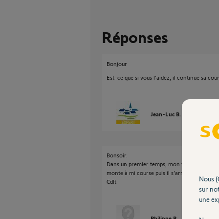
Réponses
Bonjour
Est-ce que si vous l'aidez, il continue sa cou
Jean-Luc B.
il y a presqu
Bonsoir.
Dans un premier temps, mon volet monte envi
monte à mi course puis il s’arrêté et ne monte
Nous (
Cdlt
sur not
une exp
Philippe B.
il y a presque