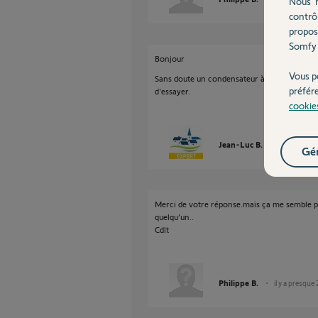
Nous r
contrô
propos
Somfy 
Bonjour
Vous p
Sans doute un condensateur à remplacer. Vu 
préfér
d'essayer.
cookie
Jean-Luc B.
il y a presqu
Gér
Merci de votre réponse.mais ça me semble pas 
quelqu’un..
Cdlt
Philippe B.
il y a presque