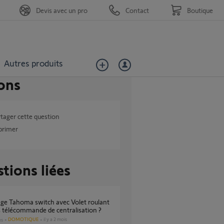
Devis avec un pro
Contact
Boutique
Autres produits
ons
tager cette question
primer
tions liées
 télécommande de centralisation ?
DOMOTIQUE
il y a 2 mois
es