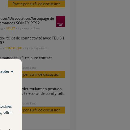
Participer au fil de discussion
commandes SOMFY RTS ?
VOLET
il y a environ 3 ans
ses
URE
DOMOTIQUE
il y a presque 4 ans
es
re
VOLET
il y a plus de 3 ans
s
cepter →
Participer au fil de discussion
e s'arrete pas telecollande somfy telis
VOLET
il y a plus de 3 ans
s
cookies
Participer au fil de discussion
, offrir