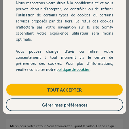
Nous respectons votre droit à la confidentialité et vous
Chauffage
Merci d’avance pour votre aide.
pouvez choisir d’accepter, de contrôler ou de refuser
Cordialement,
l'utilisation de certains types de cookies ou certains
services proposés par des tiers. Le refus des cookies
Autres produits
Christopher A.
n’affectera pas votre navigation sur le site Somfy
il y a presque 2 ans
cependant votre expérience utilisateur sera moins
Participer au fil de discussion
optimale.
Vous pouvez changer d'avis ou retirer votre
Devis avec un pro
consentement à tout moment via le centre de
Réponses
préférences des cookies. Pour plus d’informations,
veuillez consulter notre
politique de cookies
.
Contact
Pouvez vous poser ici une video en secouant le chariot ?
Bonne journée
Boutique
TOUT ACCEPTER
Charly
il y a presque 2 ans
Gérer mes préférences
Merci pour votre retour. Vous trouverez ci-joint la vidéo. Est ce ce qu’il