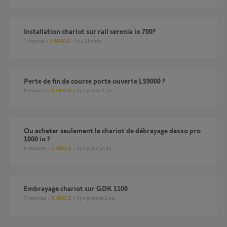
installation chariot sur rail serenia io 700?
1
réponse
GARAGE
il y a 11 mois
perte de fin de course porte ouverte LS9000 ?
8
réponses
GARAGE
il y a plus de 2 ans
Ou acheter seulement le chariot de débrayage dexxo pro
1000 io ?
6
réponses
GARAGE
il y a plus d'un an
embrayage chariot sur GDK 1100
7
réponses
GARAGE
il y a presque 2 ans