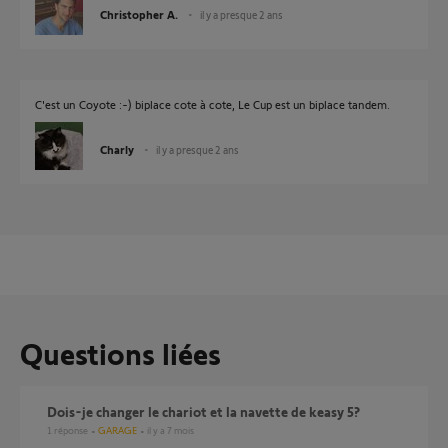
Christopher A.
il y a presque 2 ans
C'est un Coyote :-) biplace cote à cote, Le Cup est un biplace tandem.
Charly
il y a presque 2 ans
Questions liées
dois-je changer le chariot et la navette de keasy 5?
1
réponse
GARAGE
il y a 7 mois