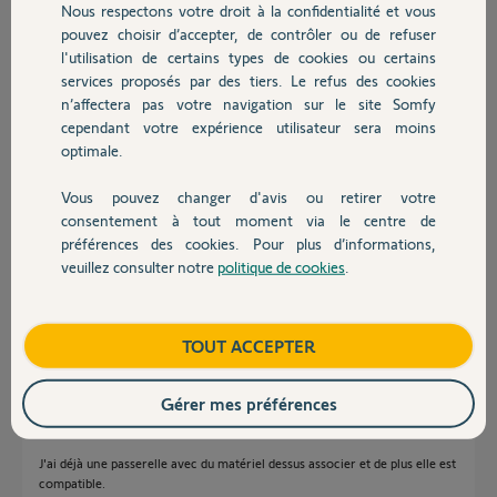
Nous respectons votre droit à la confidentialité et vous
Chauffage
pouvez choisir d’accepter, de contrôler ou de refuser
Nicolas N.
l'utilisation de certains types de cookies ou certains
il y a presque 2 ans
services proposés par des tiers. Le refus des cookies
Autres produits
Participer au fil de discussion
n’affectera pas votre navigation sur le site Somfy
cependant votre expérience utilisateur sera moins
optimale.
Réponses
Vous pouvez changer d'avis ou retirer votre
Devis avec un pro
consentement à tout moment via le centre de
préférences des cookies. Pour plus d’informations,
Bonjour Nicolas,
veuillez consulter notre
politique de cookies
.
Contact
Avez-vous essayé avec la passerelle fournie avec la Door Keeper ?
Bonne journée.
Boutique
TOUT ACCEPTER
Morgan F.
il y a presque 2 ans
Gérer mes préférences
J'ai déjà une passerelle avec du matériel dessus associer et de plus elle est
compatible.