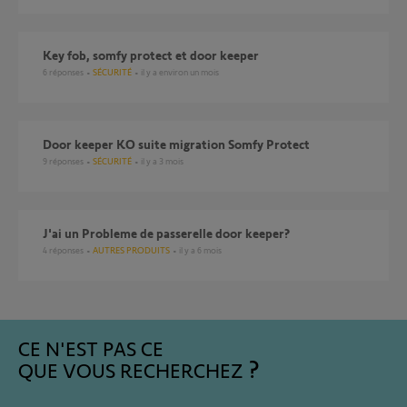
Key fob, somfy protect et door keeper
6
réponses
SÉCURITÉ
il y a environ un mois
Door keeper KO suite migration Somfy Protect
9
réponses
SÉCURITÉ
il y a 3 mois
J'ai un Probleme de passerelle door keeper?
4
réponses
AUTRES PRODUITS
il y a 6 mois
CE N'EST PAS CE
QUE VOUS RECHERCHEZ