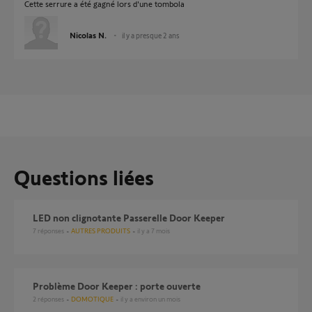
Cette serrure a été gagné lors d'une tombola
Nicolas N.
il y a presque 2 ans
Questions liées
LED non clignotante Passerelle Door Keeper
7
réponses
AUTRES PRODUITS
il y a 7 mois
Problème Door Keeper : porte ouverte
2
réponses
DOMOTIQUE
il y a environ un mois