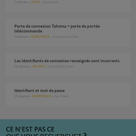
7
réponses
VOLET
il y a 3 mois
perte de connexion Tahoma + perte de portée
télécommande
2
réponses
DOMOTIQUE
il y a environ un mois
Les identifiants de connexion renseignés sont incorrects
10
réponses
SÉCURITÉ
il y a environ 2 mois
identifiant et mot de passe
23
réponses
DOMOTIQUE
il y a 7 mois
CE N'EST PAS CE