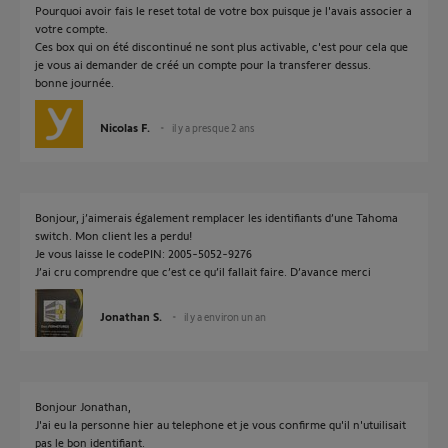
Pourquoi avoir fais le reset total de votre box puisque je l'avais associer a
votre compte.
Ces box qui on été discontinué ne sont plus activable, c'est pour cela que
je vous ai demander de créé un compte pour la transferer dessus.
bonne journée.
Nicolas F.
il y a presque 2 ans
Bonjour, j’aimerais également remplacer les identifiants d’une Tahoma
switch. Mon client les a perdu!
Je vous laisse le codePIN: 2005-5052-9276
J’ai cru comprendre que c’est ce qu’il fallait faire. D’avance merci
Jonathan S.
il y a environ un an
Bonjour Jonathan,
J'ai eu la personne hier au telephone et je vous confirme qu'il n'utuilisait
pas le bon identifiant.