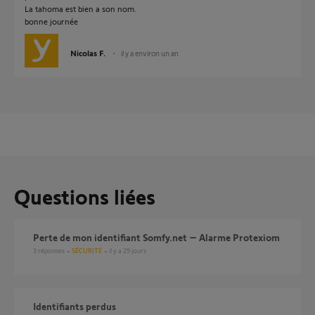
La tahoma est bien a son nom.
bonne journée
Nicolas F.
il y a environ un an
Questions liées
Perte de mon identifiant Somfy.net – Alarme Protexiom
3
réponses
SÉCURITÉ
il y a 29 jours
Identifiants perdus