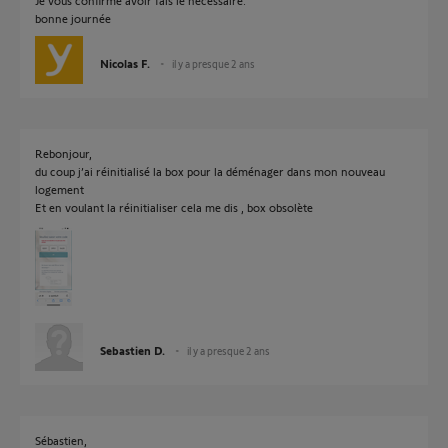
Je vous confirme avoir fais le necessaire.
bonne journée
Nicolas F.
il y a presque 2 ans
Rebonjour,
du coup j’ai réinitialisé la box pour la déménager dans mon nouveau
logement
Et en voulant la réinitialiser cela me dis , box obsolète
Sebastien D.
il y a presque 2 ans
Sébastien,