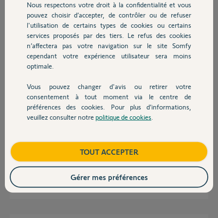
Nous respectons votre droit à la confidentialité et vous
Chauffage
pouvez choisir d’accepter, de contrôler ou de refuser
l'utilisation de certains types de cookies ou certains
Réponses
services proposés par des tiers. Le refus des cookies
Autres produits
n’affectera pas votre navigation sur le site Somfy
cependant votre expérience utilisateur sera moins
Bonjour
optimale.
Laissez ici le pin du TaHoma et attendez le contact d'un Yellow.
Vous pouvez changer d'avis ou retirer votre
Devis avec un pro
consentement à tout moment via le centre de
Jean-Luc B.
il y a presque 2 ans
préférences des cookies. Pour plus d’informations,
veuillez consulter notre
politique de cookies
.
Contact
Merci
Boutique
TOUT ACCEPTER
Voici le pin
0201-3951-0620
Gérer mes préférences
Sebastien D.
il y a presque 2 ans