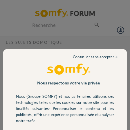
Particuliers
Professionnels
Forum
LES SUJETS DOMOTIQUE
Volet
Perte de mon identifiant ?
Continuer sans accepter →
Bonjour,
Portail
Suite à une déménagement j ai changé mon adresse mail.
Je voulais remettre en route mon système tahoma que je n ai eu l
occasion de réutiliser depuis 2019
Garage
Nous respectons votre vie privée
Je voudrais savoir comment transferer mon identifiant et mot de
passe.
Nous (Groupe SOMFY) et nos partenaires utilisons des
Merci,
Sécurité
technologies telles que les cookies sur notre site pour les
finalités suivantes: Personnaliser le contenu et les
Sebastien D.
publicités, offrir une expérience personnalisée et analyser
Domotique
il y a presque 2 ans
notre trafic.
Participer au fil de discussion