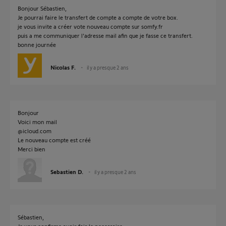
Bonjour Sébastien,
Je pourrai faire le transfert de compte a compte de votre box.
je vous invite a créer vote nouveau compte sur somfy.fr
puis a me communiquer l'adresse mail afin que je fasse ce transfert.
bonne journée
Nicolas F.
il y a presque 2 ans
Bonjour
Voici mon mail
@icloud.com
Le nouveau compte est créé
Merci bien
Sebastien D.
il y a presque 2 ans
Sébastien,