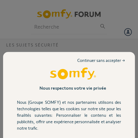
Particuliers
Professionnels
Forum
LES SUJETS SÉCURITÉ
Volet
Coupure de courant sur le link !
Continuer sans accepter →
Bonjour,
Portail
Depuis environ une heure, mon link et une caméra indoor, indiquent
qu’il n’y a plus de courant, mais j’ai toujours de l’électricité chez moi et
Garage
Nous respectons votre vie privée
tout fonctionne normalement .
Nous (Groupe SOMFY) et nos partenaires utilisons des
je ne rentre pas chez moi tout de suite, qu’en pensez-vous niveau
Sécurité
diagnostic ?
technologies telles que les cookies sur notre site pour les
finalités suivantes: Personnaliser le contenu et les
Merci à la communauté.
publicités, offrir une expérience personnalisée et analyser
Domotique
notre trafic.
glenn B.