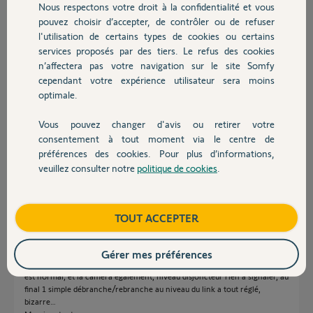
il y a presque 2 ans
Nous respectons votre droit à la confidentialité et vous
Chauffage
Participer au fil de discussion
pouvez choisir d’accepter, de contrôler ou de refuser
l'utilisation de certains types de cookies ou certains
services proposés par des tiers. Le refus des cookies
Autres produits
n’affectera pas votre navigation sur le site Somfy
Réponses
cependant votre expérience utilisateur sera moins
optimale.
Vous pouvez changer d'avis ou retirer votre
Bonjour
Devis avec un pro
consentement à tout moment via le centre de
Vous dîtes que vous n'êtes pas chez vous mais que tout fonctionne
préférences des cookies. Pour plus d’informations,
normalement ! C'est peut-être simplement un disjoncteur qui est
veuillez consulter notre
politique de cookies
.
descendu (celui qui alimente le link et la prise de la caméra) ?
Contact
Jean-Luc B.
il y a presque 2 ans
Boutique
TOUT ACCEPTER
Gérer mes préférences
J’ai trouvé un membre de ma famille qui s’est rendu sur place, le voyant
est normal, et la caméra également, niveau disjoncteur rien à signaler, au
final 1 simple débranche/rebranche au niveau du link a tout réglé,
bizarre…