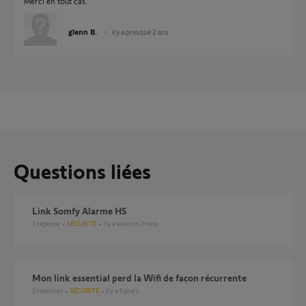
Merci en tout cas.
glenn B.
il y a presque 2 ans
Questions liées
Link Somfy Alarme HS
1
réponse
SÉCURITÉ
il y a environ 2 mois
Mon link essential perd la Wifi de façon récurrente
3
réponses
SÉCURITÉ
il y a 9 jours