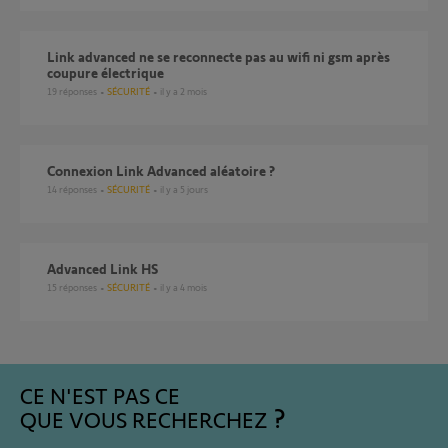
Link advanced ne se reconnecte pas au wifi ni gsm après
coupure électrique
19
réponses
SÉCURITÉ
il y a 2 mois
Connexion Link Advanced aléatoire ?
14
réponses
SÉCURITÉ
il y a 5 jours
Advanced Link HS
15
réponses
SÉCURITÉ
il y a 4 mois
CE N'EST PAS CE
QUE VOUS RECHERCHEZ