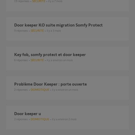
19
réponses
SÉCURITÉ
il y a 7 mois
Door keeper KO suite migration Somfy Protect
9
réponses
SÉCURITÉ
il y a 3 mois
Key fob, somfy protect et door keeper
6
réponses
SÉCURITÉ
il y a environ un mois
Problème Door Keeper : porte ouverte
2
réponses
DOMOTIQUE
il y a environ un mois
Door keeper u
2
réponses
DOMOTIQUE
il y a environ 2 mois