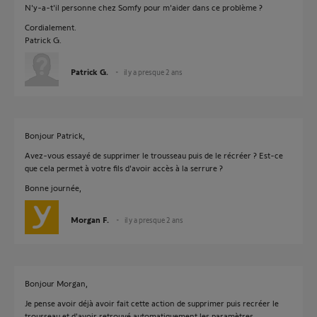
N'y-a-t'il personne chez Somfy pour m'aider dans ce problème ?
Cordialement.
Patrick G.
Patrick G.
il y a presque 2 ans
Bonjour Patrick,
Avez-vous essayé de supprimer le trousseau puis de le récréer ? Est-ce
que cela permet à votre fils d'avoir accès à la serrure ?
Bonne journée,
Morgan F.
il y a presque 2 ans
Bonjour Morgan,
Je pense avoir déjà avoir fait cette action de supprimer puis recréer le
trousseau et d'avoir retrouvé automatiquement les paramètres