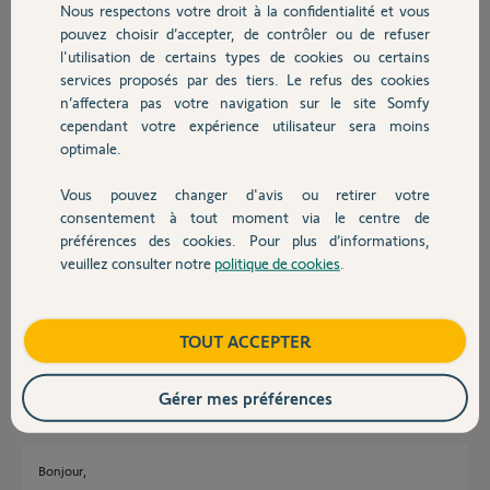
Nous respectons votre droit à la confidentialité et vous
Chauffage
Je lui ai fait désinstaller/réinstaller l'application sur son mobile, mais
pouvez choisir d’accepter, de contrôler ou de refuser
cela n'a pas résolu le problème.
l'utilisation de certains types de cookies ou certains
services proposés par des tiers. Le refus des cookies
Autres produits
Que faire et à quel niveau pour qu'il retrouve la serrure dans les
n’affectera pas votre navigation sur le site Somfy
équipements depuis son mobile ?
cependant votre expérience utilisateur sera moins
optimale.
D'avance merci pour votre aide.
Cordialement.
Vous pouvez changer d'avis ou retirer votre
Devis avec un pro
Patrick G.
consentement à tout moment via le centre de
préférences des cookies. Pour plus d’informations,
Patrick G.
veuillez consulter notre
politique de cookies
.
Contact
il y a presque 2 ans
Participer au fil de discussion
Boutique
TOUT ACCEPTER
Réponses
Gérer mes préférences
Bonjour,