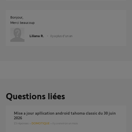
Bonjour,
Merci beaucoup
Liliana R.
il y a plus d'un an
Questions liées
Mise a jour apllication android tahoma classic du 30 juin
2026
15
réponses
DOMOTIQUE
il y a environ un mois