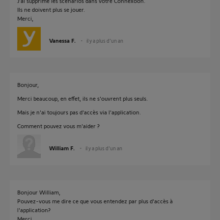
J'ai supprimé les scénarios dans votre Connexoon.
Ils ne doivent plus se jouer.
Merci,
Vanessa F.
il y a plus d'un an
Bonjour,
Merci beaucoup, en effet, ils ne s'ouvrent plus seuls.
Mais je n'ai toujours pas d'accès via l'application.
Comment pouvez vous m'aider ?
William F.
il y a plus d'un an
Bonjour William,
Pouvez-vous me dire ce que vous entendez par plus d'accès à
l'application?
Merci,