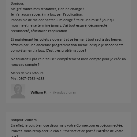
Bonjour,
Malgré toutes mes tentatives, rien ne change !
Je n'ai aucun accès à ma box par l'application.
Impossible de me connecter, il m'oblige à faire une mise à jour qui
mouline et ne se termine jamais. J'ai tout essayé, déconnecté
reconnecté, réinstaller l'application...
Et maintenant les volets s'ouvrent et se ferment tout seul à des heures
définies par une ancienne programmation même lorsque je déconnecte
complètement la box. C'est très problématique !
Ne faudrait il pas réinitialiser complètement mon compte pour je crée un
nouveau compte ?
Merci de vos retours
Pin : 0807-7982-4183
William F.
il y a plus d'un an
Bonjour William,
En effet, je vois bien que désormais votre Connexoon est déconnectée.
Pouvez-vous remplacer le câble Ethernet et de port à l'arrière de votre
box?