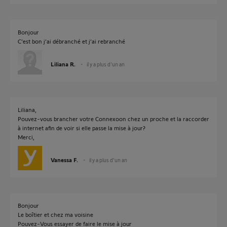
Bonjour
C’est bon j’ai débranché et j’ai rebranché
Liliana R.
il y a plus d'un an
Liliana,
Pouvez-vous brancher votre Connexoon chez un proche et la raccorder
à internet afin de voir si elle passe la mise à jour?
Merci,
Vanessa F.
il y a plus d'un an
Bonjour
Le boîtier et chez ma voisine
Pouvez-Vous essayer de faire le mise à jour