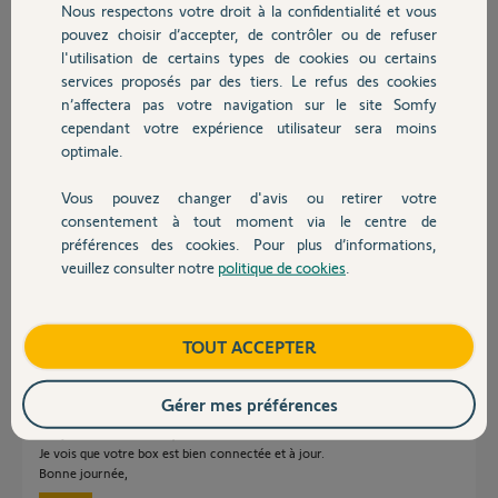
Nous respectons votre droit à la confidentialité et vous
il y a presque 2 ans
Chauffage
pouvez choisir d’accepter, de contrôler ou de refuser
Participer au fil de discussion
l'utilisation de certains types de cookies ou certains
services proposés par des tiers. Le refus des cookies
Autres produits
n’affectera pas votre navigation sur le site Somfy
Réponses
cependant votre expérience utilisateur sera moins
optimale.
Vous pouvez changer d'avis ou retirer votre
Bonjour j’ai aussi le même problème depuis 3 jours la box ne fonctionne
Devis avec un pro
consentement à tout moment via le centre de
pas avec clignotant blanc j’ai effectué toute les opérations sans succès.
préférences des cookies. Pour plus d’informations,
Et la mise à jour et en échec. Il y’a une mise à jour sur le site depuis
mercredi mais je pense que celle-ci n’aboutit pas . Merci pour votre aide.
veuillez consulter notre
politique de cookies
.
Contact
Code pin 2057-7701-9584
Eva C.
il y a presque 2 ans
Boutique
TOUT ACCEPTER
Gérer mes préférences
Bonjour William et Eva,
Je vois que votre box est bien connectée et à jour.
Bonne journée,