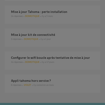
Mise à jour Tahoma : perte installation
14
réponses
DOMOTIQUE
il y a 5 mois
Mise à jour kit de connectivité
3
réponses
DOMOTIQUE
il y a 1 jour
Configurer le wifi boucle après tentative de mise à jour
14
réponses
DOMOTIQUE
il y a 17 jours
Appli tahoma hors service ?
6
réponses
VOLET
il y a environ un mois