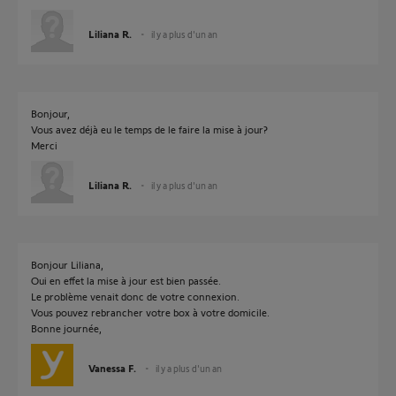
Liliana R.
il y a plus d'un an
Bonjour,
Vous avez déjà eu le temps de le faire la mise à jour?
Merci
Liliana R.
il y a plus d'un an
Bonjour Liliana,
Oui en effet la mise à jour est bien passée.
Le problème venait donc de votre connexion.
Vous pouvez rebrancher votre box à votre domicile.
Bonne journée,
Vanessa F.
il y a plus d'un an