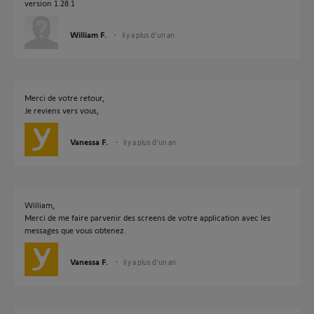
version 1.28.1
William F.
il y a plus d'un an
Merci de votre retour,
Je reviens vers vous,
Vanessa F.
il y a plus d'un an
William,
Merci de me faire parvenir des screens de votre application avec les
messages que vous obtenez.
Vanessa F.
il y a plus d'un an