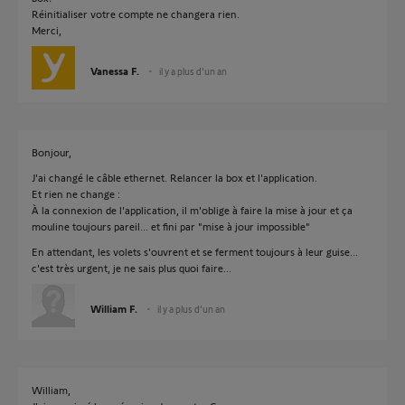
Réinitialiser votre compte ne changera rien.
Merci,
Vanessa F.
il y a plus d'un an
Bonjour,
J'ai changé le câble ethernet. Relancer la box et l'application.
Et rien ne change :
À la connexion de l'application, il m'oblige à faire la mise à jour et ça
mouline toujours pareil... et fini par "mise à jour impossible"
En attendant, les volets s'ouvrent et se ferment toujours à leur guise...
c'est très urgent, je ne sais plus quoi faire...
William F.
il y a plus d'un an
William,