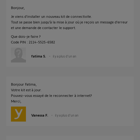
Bonjour,
Je viens d'installer un nouveau kit de connectivite.
Tout se passe bien jusqu'à la mise à jour où je reçois un message d'erreur
et une demande de contacter le support.
Que dois-je faire ?
Code PIN : 2114-5525-6582
fatima S.
il y a plus d'un an
Bonjour Fatima,
Votre kit est à jour.
Pouvez-vous essayé de le reconnecter à internet?
Merci,
Vanessa F.
il y a plus d'un an