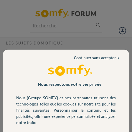
Particuliers
Professionnels
Forum
LES SUJETS DOMOTIQUE
Volet
Problème mise à jour connexoon ?
Continuer sans accepter →
Bonjour,
Portail
J'essaie d’installer la box Connexoon . On me demande d’effectuer
une mise à jour de la box.
Garage
Nous respectons votre vie privée
Mais impossible, ça tourne pendant des heures, mais rien. J'ai fait
reset, plusieurs fois, toujours rien.
Nous (Groupe SOMFY) et nos partenaires utilisons des
Est ce quelqu’un peut m'aider ?
Sécurité
technologies telles que les cookies sur notre site pour les
Merci
finalités suivantes: Personnaliser le contenu et les
Pin : 0807-7982-4183
publicités, offrir une expérience personnalisée et analyser
Domotique
notre trafic.
William F.