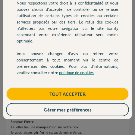
j'ai un Velux toit plat CVU
Nous respectons votre droit à la confidentialité et vous
Chauffage
le pense qu'il a encore quelque soucis avec ces nouvelles fonctions
pouvez choisir d’accepter, de contrôler ou de refuser
dans la dernière mis a jours
l'utilisation de certains types de cookies ou certains
services proposés par des tiers. Le refus des cookies
Autres produits
@Support Somfy, est-il possible de collecter les logs de mon
n’affectera pas votre navigation sur le site Somfy
installation et de savoir si ce soucis est deja connue et s'il y une mise
cependant votre expérience utilisateur sera moins
a jour de planifier ?
optimale.
Cordialement
Vous pouvez changer d'avis ou retirer votre
Devis avec un pro
Merci,
consentement à tout moment via le centre de
préférences des cookies. Pour plus d’informations,
PIerre S.
veuillez consulter notre
politique de cookies
.
Contact
il y a presque 2 ans
Boutique
TOUT ACCEPTER
Réponses
Gérer mes préférences
Bonjour Pierre,
J'ai effectué une manipulation sur votre box.
Je vous laisses vérifier le statut de votre Velux.