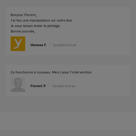
Bonjour Florent,
J'ai fais une manipulation sur votre box.
Je vous laisses tester le pilotage.
Bonne journée,
Vanessa F.
il y a plus d'un an
Ça fonctionne à nouveau. Merci pour l’intervention
Florent P.
il y a plus d'un an