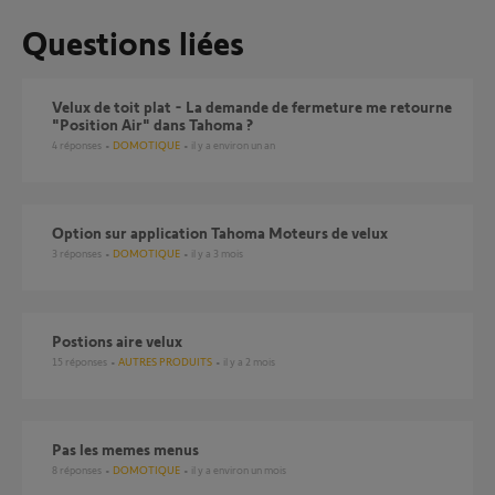
Questions liées
Velux de toit plat - La demande de fermeture me retourne
"Position Air" dans Tahoma ?
4
réponses
DOMOTIQUE
il y a environ un an
Option sur application Tahoma Moteurs de velux
3
réponses
DOMOTIQUE
il y a 3 mois
Postions aire velux
15
réponses
AUTRES PRODUITS
il y a 2 mois
Pas les memes menus
8
réponses
DOMOTIQUE
il y a environ un mois