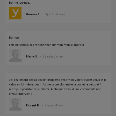
Bonne journée,
Vanessa F.
il y a plus d'un an
Bonjour,
cela ne semble pas fonctionner sur mon mobile android
PIerre S.
il y a plus d'un an
J’ai également depuis peu un problème avec mon volet roulant velux et le
velux en lui même. Les infos ne passe plus entre la box et le velux et il
n’est plus possible de le piloter. A chaque envoi d’une commande une
erreur intervient
Florent P.
il y a plus d'un an