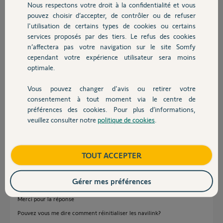
Merci,
Nous respectons votre droit à la confidentialité et vous
Chauffage
pouvez choisir d’accepter, de contrôler ou de refuser
l'utilisation de certains types de cookies ou certains
Maxime M.
services proposés par des tiers. Le refus des cookies
Autres produits
il y a presque 2 ans
n’affectera pas votre navigation sur le site Somfy
Participer au fil de discussion
cependant votre expérience utilisateur sera moins
optimale.
Réponses
Vous pouvez changer d'avis ou retirer votre
Devis avec un pro
consentement à tout moment via le centre de
préférences des cookies. Pour plus d’informations,
veuillez consulter notre
politique de cookies
.
Bonjour
Contact
Il faut réinitialiser le Navilink Atlantic pour effacer la clé de sécurité.
Boutique
TOUT ACCEPTER
JACKY M.
il y a presque 2 ans
Gérer mes préférences
Merci pour la réponse
Pouvez vous me dire comment réinitialiser les navilink?