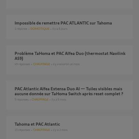
Impossible de remettre PAC ATLANTIC sur Tahoma
1
réponse
DOMOTIQUE
il y a 8 jours
Problème TaHoma et PAC Alfea Duo (thermostat Navilink
A59)
49
réponses
CHAUFFAGE
il y a environ un mois
PAC Atlantic Alfea Extensa Duo AI — Tuiles visibles mais
aucune donnée sur TaHoma Switch après reset complet ?
9
réponses
CHAUFFAGE
il y a 6 mois
Tahoma et PAC Atlantic
15
réponses
CHAUFFAGE
il y a 2 mois