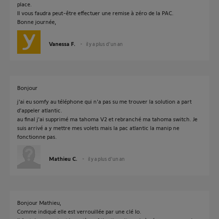
place.
Il vous faudra peut-être effectuer une remise à zéro de la PAC.
Bonne journée,
Vanessa F.
il y a plus d'un an
Bonjour
j'ai eu somfy au téléphone qui n'a pas su me trouver la solution a part
d'appeler atlantic.
au final j'ai supprimé ma tahoma V2 et rebranché ma tahoma switch. Je
suis arrivé a y mettre mes volets mais la pac atlantic la manip ne
fonctionne pas.
Mathieu C.
il y a plus d'un an
Bonjour Mathieu,
Comme indiqué elle est verrouillée par une clé Io.