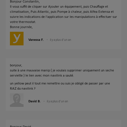
Bonjour Constantin,
Il vous suffit de cliquer sur Ajouter un équipement, puis Chauffage et
climatisation, Puis Atlantic, puis Pompe à chaleur, puis Alfea Extensa et
suivre les indications de l'application sur les manipulations à effectuer sur
votre thermostat.
Bonne journée,
Vanessa F.
il y a plus d'un an
bonjour,
suite à une mauvaise manip ( je voulais supprimer uniquement un seche
serviette ) le lien avec mon navilink a sauté.
un yellow peut il tout me remettre ou suis je obligé de passer par une
RAZ du navilink ?
David B.
il y a plus d'un an
Bonjour David,