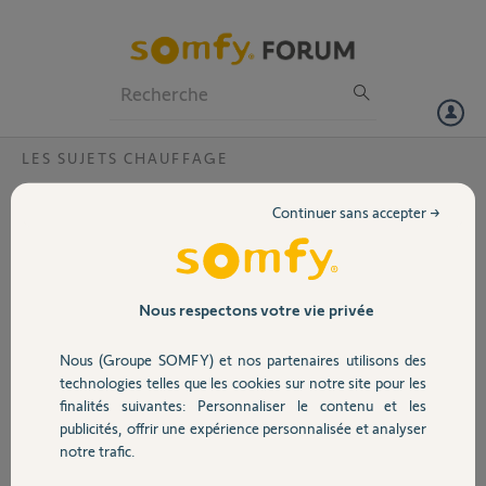
Particuliers
Professionnels
Forum
LES SUJETS CHAUFFAGE
Volet
Synchronisation Tahoma PAC Atlantic
Continuer sans accepter →
Bonjour,
Portail
Suite à la suppression d’un doublon je n’arrive pas à réinstaller ma
PAC Atlantic Alfea Extensa Duo sur ma Tahoma Switch.
Garage
Nous respectons votre vie privée
J’ai redémarré et désynchroniser la Tahoma sans succès.
Nous (Groupe SOMFY) et nos partenaires utilisons des
Sécurité
Pouvez vous m’aider ?
technologies telles que les cookies sur notre site pour les
finalités suivantes: Personnaliser le contenu et les
Le PIN de mon installation : 2030-4595-6181
publicités, offrir une expérience personnalisée et analyser
Domotique
notre trafic.
Merci,