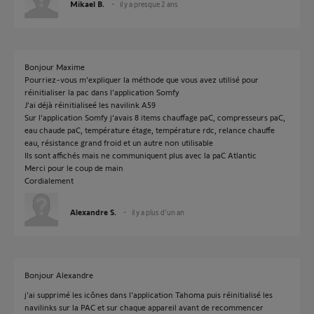
Mikael B.
il y a presque 2 ans
Bonjour Maxime
Pourriez-vous m’expliquer la méthode que vous avez utilisé pour
réinitialiser la pac dans l’application Somfy
J’ai déjà réinitialiseé les navilink A59
Sur l’application Somfy j’avais 8 items chauffage paC, compresseurs paC,
eau chaude paC, température étage, température rdc, relance chauffe
eau, résistance grand froid et un autre non utilisable
Ils sont affichés mais ne communiquent plus avec la paC Atlantic
Merci pour le coup de main
Cordialement
Alexandre S.
il y a plus d'un an
Bonjour Alexandre
j'ai supprimé les icônes dans l'application Tahoma puis réinitialisé les
navilinks sur la PAC et sur chaque appareil avant de recommencer