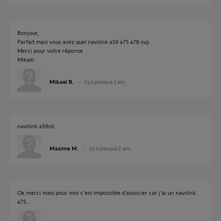
Bonjour,
Parfait mais vous avez quel navilink a59 a75 a78 svp.
Merci pour votre réponse
Mikael
Mikael B.
il y a presque 2 ans
navilink a59nb
Maxime M.
il y a presque 2 ans
Ok merci mais pour moi c'est impossible d'associer car j'ai un navilink
a75...