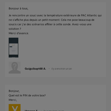
Bonjour à tous,
Je rencontre un souci avec la température extérieure de PAC Atlantic qui
ne s’affiche plus depuis un petit moment. Cela me pose beaucoup de
soucis car j’ai des scénarios affilier à cette sonde. Avez-vous une
solution ?
Merci d’avance.
Guiguibapt68 A.
il y a environ un an
Bonjour,
Quel est le PIN de votre box?
Merci,
Vanessa F.
il y a environ un an