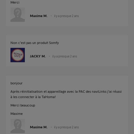
Merci
Maxime M.
il y a presque 2 ans
Non c'est pas un produit Somfy
JACKY M.
il y a presque 2 ans
bonjour
Après réinitialisation et appareillage avec la PAC des naviLinks j’ai réussi
à les connecter à la TaHoma!
Merci beaucoup
Maxime
Maxime M.
il y a presque 2 ans