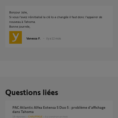
Bonjour Julie,
Si vous l'avez réinitialisé la clé Io a changée il faut donc l'appairer de
nouveau à Tahoma.
Bonne journée,
Vanessa F.
il y a 12 mois
Questions liées
PAC Atlantic Alfea Extensa S Duo 5 : problème d’affichage
dans Tahoma
18
réponses
CHAUFFAGE
il y a environ un mois