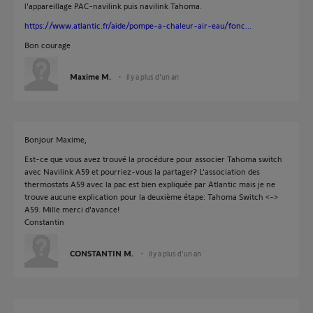
l'appareillage PAC-navilink puis navilink Tahoma.
https://www.atlantic.fr/aide/pompe-a-chaleur-air-eau/fonc...
Bon courage
Maxime M.
il y a plus d'un an
Bonjour Maxime,
Est-ce que vous avez trouvé la procédure pour associer Tahoma switch
avec Navilink A59 et pourriez-vous la partager? L'association des
thermostats A59 avec la pac est bien expliquée par Atlantic mais je ne
trouve aucune explication pour la deuxième étape: Tahoma Switch <->
A59. Mille merci d'avance!
Constantin
CONSTANTIN M.
il y a plus d'un an