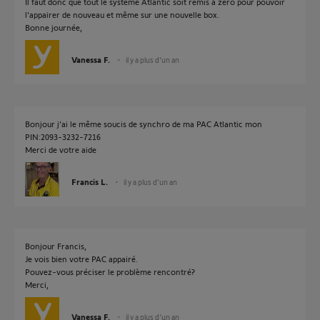
Il faut donc que tout le système Atlantic soit remis à zéro pour pouvoir
l'appairer de nouveau et même sur une nouvelle box.
Bonne journée,
Vanessa F.
il y a plus d'un an
Bonjour j’ai le même soucis de synchro de ma PAC Atlantic mon
PIN:2093-3232-7216
Merci de votre aide
Francis L.
il y a plus d'un an
Bonjour Francis,
Je vois bien votre PAC appairé.
Pouvez-vous préciser le problème rencontré?
Merci,
Vanessa F.
il y a plus d'un an