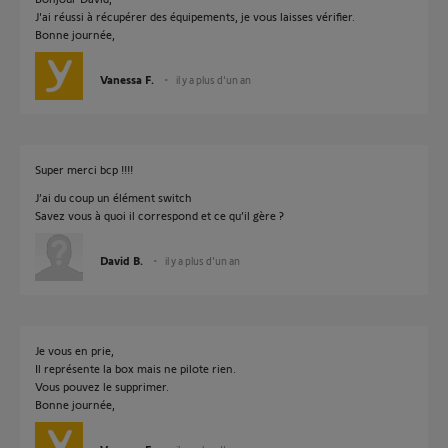
J'ai réussi à récupérer des équipements, je vous laisses vérifier.
Bonne journée,
Vanessa F.
il y a plus d'un an
Super merci bcp !!!!
J’ai du coup un élément switch
Savez vous à quoi il correspond et ce qu’il gère ?
David B.
il y a plus d'un an
Je vous en prie,
Il représente la box mais ne pilote rien.
Vous pouvez le supprimer.
Bonne journée,