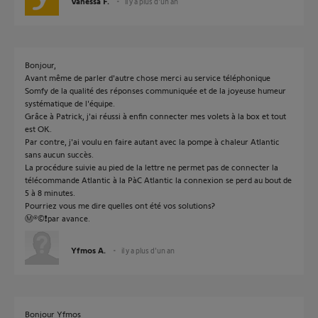
Vanessa F.
il y a plus d'un an
Bonjour,
Avant même de parler d'autre chose merci au service téléphonique
Somfy de la qualité des réponses communiquée et de la joyeuse humeur
systématique de l'équipe.
Grâce à Patrick, j'ai réussi à enfin connecter mes volets à la box et tout
est OK.
Par contre, j'ai voulu en faire autant avec la pompe à chaleur Atlantic
sans aucun succès.
La procédure suivie au pied de la lettre ne permet pas de connecter la
télécommande Atlantic à la PàC Atlantic la connexion se perd au bout de
5 à 8 minutes.
Pourriez vous me dire quelles ont été vos solutions?
Ⓜ®©❗par avance.
Yfmos A.
il y a plus d'un an
Bonjour Yfmos