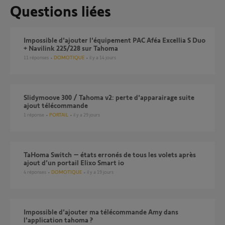
Questions liées
Impossible d'ajouter l'équipement PAC Aféa Excellia S Duo
+ Navilink 225/228 sur Tahoma
11
réponses
DOMOTIQUE
il y a 14 jours
Slidymoove 300 / Tahoma v2: perte d'apparairage suite
ajout télécommande
1
réponse
PORTAIL
il y a 29 jours
TaHoma Switch – états erronés de tous les volets après
ajout d’un portail Elixo Smart io
4
réponses
DOMOTIQUE
il y a 19 jours
Impossible d'ajouter ma télécommande Amy dans
l'application tahoma ?