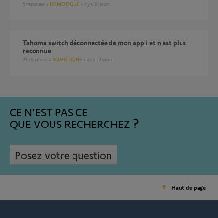
5
réponses
DOMOTIQUE
il y a 30 jours
Tahoma switch déconnectée de mon appli et n est plus
reconnue
21
réponses
DOMOTIQUE
il y a 22 jours
CE N'EST PAS CE
QUE VOUS RECHERCHEZ
Posez votre question
Haut de page