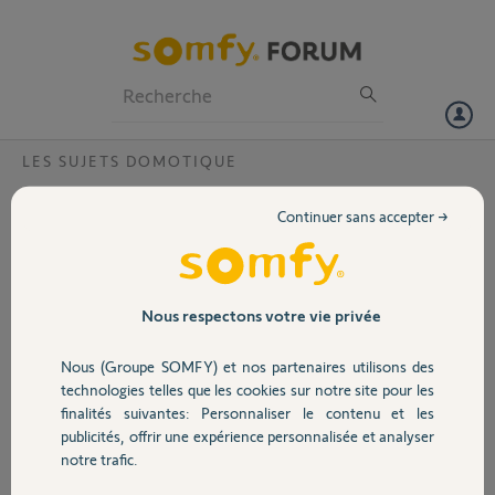
Particuliers
Professionnels
Forum
LES SUJETS DOMOTIQUE
Volet
Réinitialiser TaHoma ajouté sur
Continuer sans accepter →
l'application ?
Portail
Bonjour,
Je ne peux pas ajouter mon TaHoma à l'application car mon ex-mari
Garage
Nous respectons votre vie privée
l'avait déjà configuré sur son téléphone.
Comment je peux réinitialiser pour que je puisse le configurer sur le
Nous (Groupe SOMFY) et nos partenaires utilisons des
mien ?
Sécurité
technologies telles que les cookies sur notre site pour les
finalités suivantes: Personnaliser le contenu et les
Merci,
publicités, offrir une expérience personnalisée et analyser
Domotique
notre trafic.
Mariana R.
il y a presque 2 ans