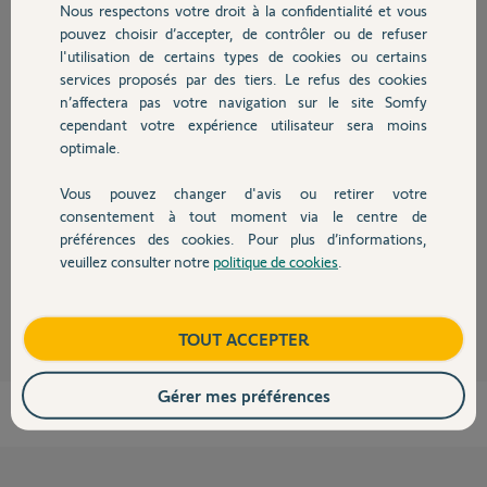
Nous respectons votre droit à la confidentialité et vous
Chauffage
Participer au fil de discussion
pouvez choisir d’accepter, de contrôler ou de refuser
l'utilisation de certains types de cookies ou certains
services proposés par des tiers. Le refus des cookies
Autres produits
n’affectera pas votre navigation sur le site Somfy
Réponses
cependant votre expérience utilisateur sera moins
optimale.
Bonjour Mariana,
Vous pouvez changer d'avis ou retirer votre
Il va falloir qu'il nous contacte afin de pouvoir désactiver la box et que
Devis avec un pro
consentement à tout moment via le centre de
vous puissiez l'utiliser.
préférences des cookies. Pour plus d’informations,
Bonne journée,
veuillez consulter notre
politique de cookies
.
Contact
Nicolas F.
il y a presque 2 ans
Boutique
TOUT ACCEPTER
Gérer mes préférences