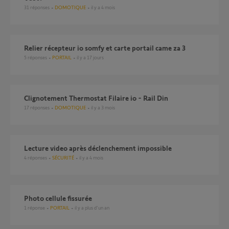
31
réponses
DOMOTIQUE
il y a 4 mois
Relier récepteur io somfy et carte portail came za 3
5
réponses
PORTAIL
il y a 17 jours
Clignotement Thermostat Filaire io - Rail Din
17
réponses
DOMOTIQUE
il y a 3 mois
lecture video après déclenchement impossible
4
réponses
SÉCURITÉ
il y a 4 mois
Photo cellule fissurée
1
réponse
PORTAIL
il y a plus d'un an