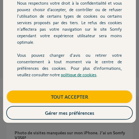
Nous respectons votre droit à la confidentialité et vous
Chauffage
pouvez choisir d’accepter, de contrôler ou de refuser
En dessous de la fenêtre dans laquelle vous rédigez votre message il y a
l'utilisation de certains types de cookies ou certains
un onglet "Ajouter un fichier".
services proposés par des tiers. Le refus des cookies
Autres produits
n’affectera pas votre navigation sur le site Somfy
Cliquez dessus.
cependant votre expérience utilisateur sera moins
Bonne journée
optimale.
Charly
il y a presque 2 ans
Vous pouvez changer d'avis ou retirer votre
Devis avec un pro
consentement à tout moment via le centre de
préférences des cookies. Pour plus d’informations,
veuillez consulter notre
politique de cookies
.
Contact
Boutique
TOUT ACCEPTER
Questions liées
Gérer mes préférences
Photo de visites manquées sur mon iPhone. J’ai un Somfy
V350?