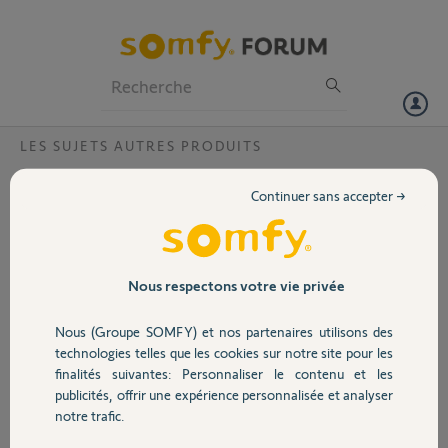
Particuliers
Professionnels
Forum
LES SUJETS AUTRES PRODUITS
Volet
Comment envoyer une photo
Continuer sans accepter →
Bonjour,
Portail
Merci,
Garage
Nous respectons votre vie privée
Antoine N.
il y a presque 2 ans
Nous (Groupe SOMFY) et nos partenaires utilisons des
Sécurité
Participer au fil de discussion
technologies telles que les cookies sur notre site pour les
finalités suivantes: Personnaliser le contenu et les
publicités, offrir une expérience personnalisée et analyser
Domotique
notre trafic.
Réponses