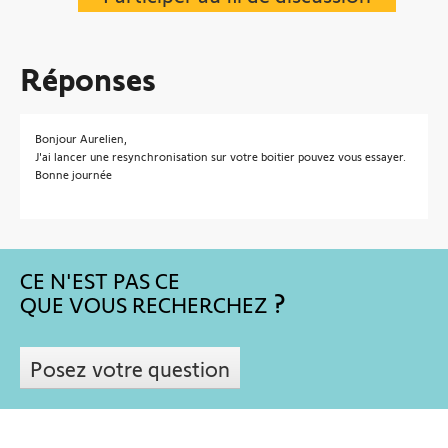
Chauffage
Réponses
Autres produits
Bonjour Aurelien,
J'ai lancer une resynchronisation sur votre boitier pouvez vous essayer.
Bonne journée
Devis avec un pro
Contact
CE N'EST PAS CE
QUE VOUS RECHERCHEZ
Boutique
Posez votre question