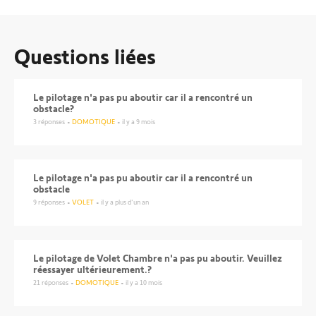
Questions liées
Le pilotage n'a pas pu aboutir car il a rencontré un
obstacle?
3
réponses
DOMOTIQUE
il y a 9 mois
Le pilotage n'a pas pu aboutir car il a rencontré un
obstacle
9
réponses
VOLET
il y a plus d'un an
Le pilotage de Volet Chambre n'a pas pu aboutir. Veuillez
réessayer ultérieurement.?
21
réponses
DOMOTIQUE
il y a 10 mois