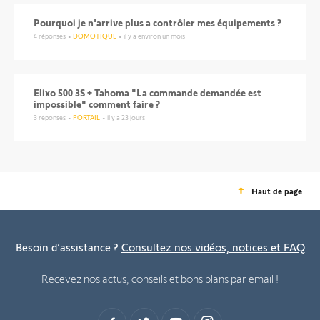
Pourquoi je n'arrive plus a contrôler mes équipements ?
4
réponses
DOMOTIQUE
il y a environ un mois
Elixo 500 3S + Tahoma "La commande demandée est
impossible" comment faire ?
3
réponses
PORTAIL
il y a 23 jours
Haut de page
Besoin d’assistance ?
Consultez nos vidéos, notices et FAQ
Recevez nos actus, conseils et bons plans par email !