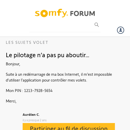
Particuliers
Professionnels
Forum
LES SUJETS VOLET
Volet
Le pilotage n’a pas pu aboutir…
Bonjour,
Portail
Suite à un redémarrage de ma box Internet, il m’est impossible
d’utiliser l’application pour contrôler mes volets.
Garage
Mon PIN : 1213-7928-5654
Sécurité
Merci,
Aurélien C.
Domotique
il y a presque 2 ans
Participer au fil de discussion