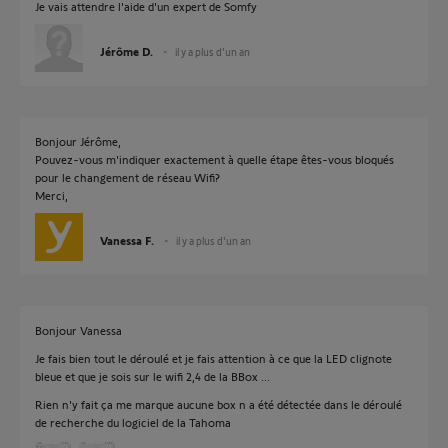
Je vais attendre l'aide d'un expert de Somfy
Jérôme D.
il y a plus d'un an
Bonjour Jérôme,
Pouvez-vous m'indiquer exactement à quelle étape êtes-vous bloqués
pour le changement de réseau Wifi?
Merci,
Vanessa F.
il y a plus d'un an
Bonjour Vanessa
Je fais bien tout le déroulé et je fais attention à ce que la LED clignote
bleue et que je sois sur le wifi 2,4 de la BBox ...
Rien n'y fait ça me marque aucune box n a été détectée dans le déroulé
de recherche du logiciel de la Tahoma