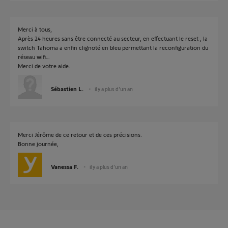
Merci à tous,
Après 24 heures sans être connecté au secteur, en effectuant le reset , la
switch Tahoma a enfin clignoté en bleu permettant la reconfiguration du
réseau wifi…
Merci de votre aide.
Sébastien L.
il y a plus d'un an
Merci Jérôme de ce retour et de ces précisions.
Bonne journée,
Vanessa F.
il y a plus d'un an