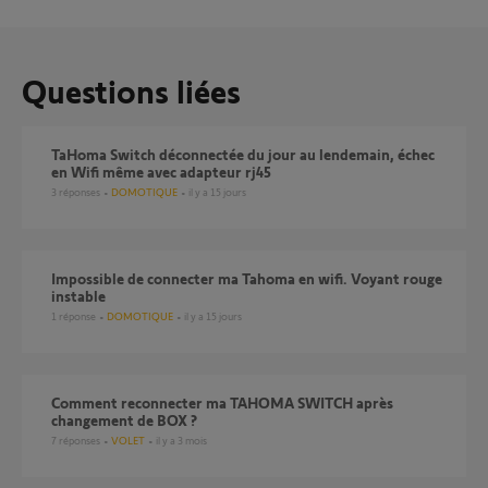
Questions liées
TaHoma Switch déconnectée du jour au lendemain, échec
en Wifi même avec adapteur rj45
3
réponses
DOMOTIQUE
il y a 15 jours
Impossible de connecter ma Tahoma en wifi. Voyant rouge
instable
1
réponse
DOMOTIQUE
il y a 15 jours
Comment reconnecter ma TAHOMA SWITCH après
changement de BOX ?
7
réponses
VOLET
il y a 3 mois