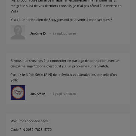
Merci pour votre peine de m'aider à reconnecter ma Tahoma mais
malgré le suivi de vos derniers conseils, je n'ai pas réussi à la mettre en
WiFi
Y a t il un technicien de Bouygues qui peut venir à mon secours ?
Jérôme D.
il y a plus d'un an
Si vous n'arrivez pas à la connecter en partage de connexion avec un
deuxième smartphone c'est qu'il y a un problème sur la Switch.
Postez le N° de Série (PIN) de la Switch et attendez les conseils d'un
yello.
JACKY M.
il y a plus d'un an
Voici mes coordonnées :
Code PIN 2032-7828-5770