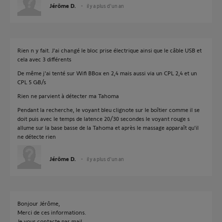
Jérôme D.
il y a plus d'un an
Rien n y fait. J'ai changé le bloc prise électrique ainsi que le câble USB et
cela avec 3 différents
De même j'ai tenté sur Wifi BBox en 2,4 mais aussi via un CPL 2,4 et un
CPL 5 GB/s
Rien ne parvient à détecter ma Tahoma
Pendant la recherche, le voyant bleu clignote sur le boîtier comme il se
doit puis avec le temps de latence 20/30 secondes le voyant rouge s
allume sur la base basse de la Tahoma et après le massage apparaît qu'il
ne détecte rien
Jérôme D.
il y a plus d'un an
Bonjour Jérôme,
Merci de ces informations.
Je vous contacte par mail.