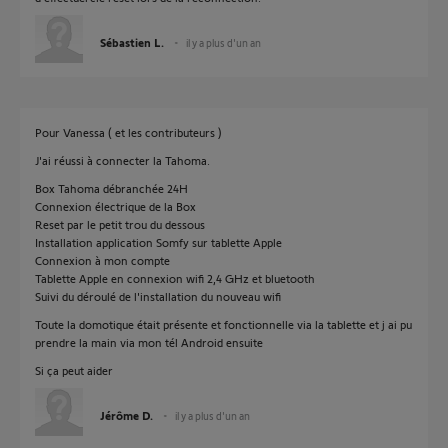
Sébastien L.
il y a plus d'un an
Pour Vanessa ( et les contributeurs )
J'ai réussi à connecter la Tahoma.
Box Tahoma débranchée 24H
Connexion électrique de la Box
Reset par le petit trou du dessous
Installation application Somfy sur tablette Apple
Connexion à mon compte
Tablette Apple en connexion wifi 2,4 GHz et bluetooth
Suivi du déroulé de l'installation du nouveau wifi
Toute la domotique était présente et fonctionnelle via la tablette et j ai pu
prendre la main via mon tél Android ensuite
Si ça peut aider
Jérôme D.
il y a plus d'un an