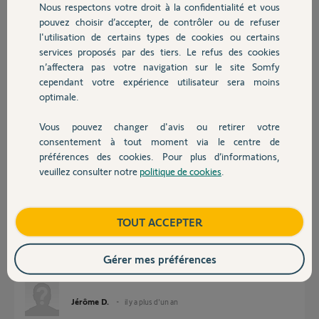
Nous respectons votre droit à la confidentialité et vous
Chauffage
Jérôme D.
pouvez choisir d’accepter, de contrôler ou de refuser
il y a plus d'un an
l'utilisation de certains types de cookies ou certains
services proposés par des tiers. Le refus des cookies
Autres produits
n’affectera pas votre navigation sur le site Somfy
Réponses
cependant votre expérience utilisateur sera moins
optimale.
Vous pouvez changer d'avis ou retirer votre
Bonsoir Jérome
Devis avec un pro
consentement à tout moment via le centre de
Pour être sur d'être en wifi 2.4 désactiver sur la box le temps de
l'installation les autres wifi. Vous pourrez les réactiver après.
préférences des cookies. Pour plus d’informations,
veuillez consulter notre
politique de cookies
.
Contact
JACKY M.
il y a plus d'un an
Boutique
TOUT ACCEPTER
Bonjour Jacky
Gérer mes préférences
Je ne comprends pas ce que vous me demandez de faire ?
Jérôme D.
il y a plus d'un an