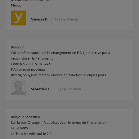
Merci,
Vanessa F.
il y a plus d'un an
Bonjour,
J’ai le même souci, après changement de F.A.I je n’arrive pas à
reconfigurer la Tahoma ….
Code pin 2052-5107-4427
F.A.I orange nouveau
Box 5g bouygues météor encore en fonction quelques jours…
Sébastien L.
il y a plus d'un an
Bonjour Sébastien
Sur la box Orange il faut désactiver le temps de l'installation
>> Le WPS
>> Tous les wifi sauf le 2.4