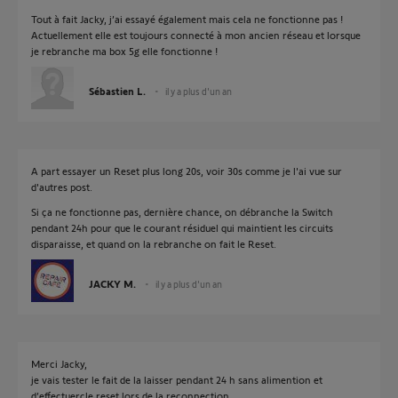
Tout à fait Jacky, j’ai essayé également mais cela ne fonctionne pas !
Actuellement elle est toujours connecté à mon ancien réseau et lorsque
je rebranche ma box 5g elle fonctionne !
Sébastien L.
il y a plus d'un an
A part essayer un Reset plus long 20s, voir 30s comme je l'ai vue sur
d'autres post.
Si ça ne fonctionne pas, dernière chance, on débranche la Switch
pendant 24h pour que le courant résiduel qui maintient les circuits
disparaisse, et quand on la rebranche on fait le Reset.
JACKY M.
il y a plus d'un an
Merci Jacky,
je vais tester le fait de la laisser pendant 24 h sans alimention et
d’effectuercle reset lors de la reconnection.