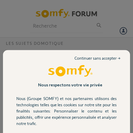
Particuliers
Professionnels
Forum
LES SUJETS DOMOTIQUE
Volet
Impossible de reconnecter ma Tahoma
Continuer sans accepter →
après changement réseau wifi ?
Portail
Bonjour,
J'ai changé ma Box Bouygues et du coup le réseau wifi a changé.
Garage
Nous respectons votre vie privée
Seulement je n'arrive pas à faire détecter ce nouveau réseau à ma
Tahoma malgré le suivi des instructions.
Nous (Groupe SOMFY) et nos partenaires utilisons des
Elle a gardé en mémoire mon ancien réseau.
Sécurité
technologies telles que les cookies sur notre site pour les
Pouvez vous m aider svp ?
finalités suivantes: Personnaliser le contenu et les
publicités, offrir une expérience personnalisée et analyser
Merci
Domotique
notre trafic.
Cdlt