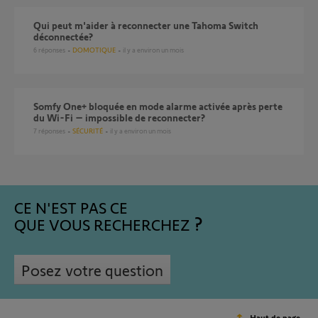
Qui peut m'aider à reconnecter une Tahoma Switch
déconnectée?
6
réponses
DOMOTIQUE
il y a environ un mois
Somfy One+ bloquée en mode alarme activée après perte
du Wi-Fi – impossible de reconnecter?
7
réponses
SÉCURITÉ
il y a environ un mois
CE N'EST PAS CE
QUE VOUS RECHERCHEZ
Posez votre question
Haut de page