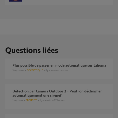
Questions liées
Plus possible de passer en mode automatique sur tahoma
5
réponses
DOMOTIQUE
il y a environ un mois
Détection par Camera Outdoor 2 - Peut-on déclencher
automatiquement une sirène?
1
réponse
SÉCURITÉ
il y a environ 17 heures