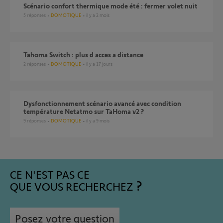
Scénario confort thermique mode été : fermer volet nuit
5
réponses
DOMOTIQUE
il y a 2 mois
Tahoma Switch : plus d acces a distance
2
réponses
DOMOTIQUE
il y a 17 jours
Dysfonctionnement scénario avancé avec condition
température Netatmo sur TaHoma v2 ?
9
réponses
DOMOTIQUE
il y a 9 mois
CE N'EST PAS CE
QUE VOUS RECHERCHEZ
Posez votre question