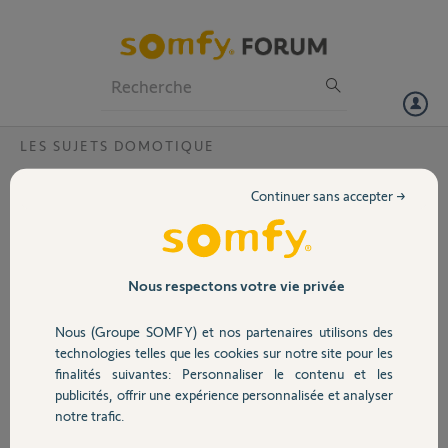
Particuliers
Professionnels
Forum
LES SUJETS DOMOTIQUE
Volet
Scénario Automatique inexistant sur
Continuer sans accepter →
Tahoma
Portail
Bonjour,
J'ai pu programmer mes volets en les regroupant par pièces et
Garage
Nous respectons votre vie privée
étages.
Malheureusement l'application Tahoma ne me propose que des
Nous (Groupe SOMFY) et nos partenaires utilisons des
scénario Manuels.
Sécurité
technologies telles que les cookies sur notre site pour les
Avec l'hiver, je voudrai pouvoir programmer la fermeture des volets à
finalités suivantes: Personnaliser le contenu et les
18h.
publicités, offrir une expérience personnalisée et analyser
Version de l'application 1.27.0 (524)
Domotique
notre trafic.
D'avance merci pour votre aide.