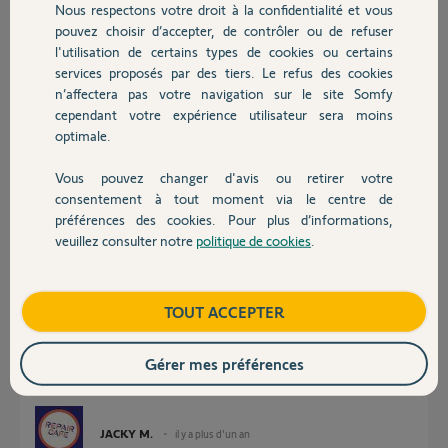
Nous respectons votre droit à la confidentialité et vous
Chauffage
pouvez choisir d’accepter, de contrôler ou de refuser
Jérôme H.
l'utilisation de certains types de cookies ou certains
il y a plus d'un an
services proposés par des tiers. Le refus des cookies
Autres produits
Participer au fil de discussion
n’affectera pas votre navigation sur le site Somfy
cependant votre expérience utilisateur sera moins
optimale.
Réponses
Vous pouvez changer d'avis ou retirer votre
Devis avec un pro
consentement à tout moment via le centre de
préférences des cookies. Pour plus d’informations,
Bonsoir
veuillez consulter notre
politique de cookies
.
Je pense que vous avez un Kit de connectivité qui ne permet de faire que
Contact
du manuel.
Vous pouvez automatiser via Google Home, Alexa, ou Homme Assistant
Boutique
TOUT ACCEPTER
Gérer mes préférences
JACKY M.
il y a plus d'un an