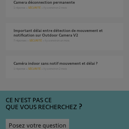
Camera déconnection permanente
1
réponse
SÉCURITÉ
il y a environ 2 mois
Important délai entre détection de mouvement et
notification sur Outdoor Camera V2
7
réponses
SÉCURITÉ
il y a environ un mois
Caméra indoor sans notif mouvement et délai ?
1
réponse
SÉCURITÉ
il y a environ 2 mois
CE N'EST PAS CE
QUE VOUS RECHERCHEZ
Posez votre question