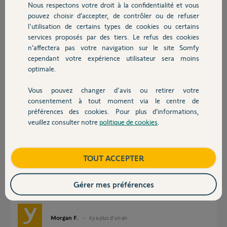
Nous respectons votre droit à la confidentialité et vous
Chauffage
pouvez choisir d’accepter, de contrôler ou de refuser
daniel L.
l'utilisation de certains types de cookies ou certains
il y a plus d'un an
services proposés par des tiers. Le refus des cookies
Autres produits
Participer au fil de discussion
n’affectera pas votre navigation sur le site Somfy
cependant votre expérience utilisateur sera moins
optimale.
Réponses
Vous pouvez changer d'avis ou retirer votre
Devis avec un pro
consentement à tout moment via le centre de
préférences des cookies. Pour plus d’informations,
Bonjour Daniel,
veuillez consulter notre
politique de cookies
.
Contact
Pourriez-vous me communiquer le numéro MAC de votre Link.
Boutique
TOUT ACCEPTER
FAQ Somfy Protect : Comment trouver l’adresse MAC de mon
équipement d'alarme ?
Gérer mes préférences
Bonne journée.
Morgan F.
il y a plus d'un an