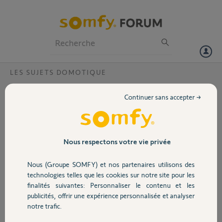
Particuliers
Professionnels
Forum
LES SUJETS DOMOTIQUE
Volet
ppourquio je n'ai plus d alerte sur le
Continuer sans accepter →
portable caméra et alarme?
Portail
Bonjour,
j'avais un signal sonore me confirment l activation l'arrêt
Garage
Nous respectons votre vie privée
et le passage d'une personne, ce que je n'ai plus actuellement depuis
plusieurs jours
Nous (Groupe SOMFY) et nos partenaires utilisons des
ceci concerne l alarme ainsi que les caméras
Sécurité
technologies telles que les cookies sur notre site pour les
les 3 téléphones sont concernés par cet anomalie
finalités suivantes: Personnaliser le contenu et les
je vous remercie d'avance
publicités, offrir une expérience personnalisée et analyser
cordialement
Domotique
notre trafic.
Merci,