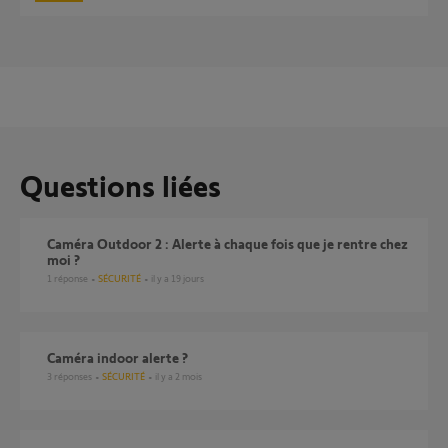
Questions liées
Caméra Outdoor 2 : Alerte à chaque fois que je rentre chez
moi ?
1
réponse
SÉCURITÉ
il y a 19 jours
Caméra indoor alerte ?
3
réponses
SÉCURITÉ
il y a 2 mois