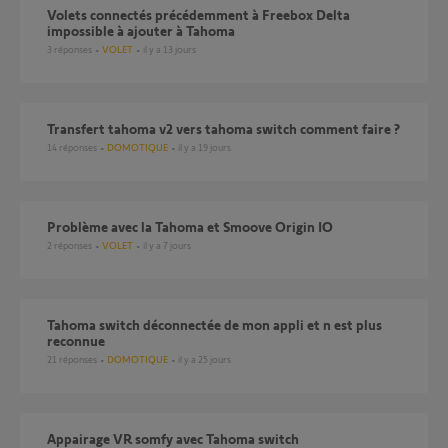
Volets connectés précédemment à Freebox Delta
impossible à ajouter à Tahoma
3
réponses
VOLET
il y a 13 jours
transfert tahoma v2 vers tahoma switch comment faire ?
14
réponses
DOMOTIQUE
il y a 19 jours
Problème avec la Tahoma et Smoove Origin IO
2
réponses
VOLET
il y a 7 jours
Tahoma switch déconnectée de mon appli et n est plus
reconnue
21
réponses
DOMOTIQUE
il y a 25 jours
Appairage VR somfy avec Tahoma switch