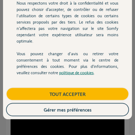
Nous respectons votre droit à la confidentialité et vous
Chauffage
pouvez choisir d’accepter, de contrôler ou de refuser
Merci,
l'utilisation de certains types de cookies ou certains
romain
services proposés par des tiers. Le refus des cookies
Autres produits
n’affectera pas votre navigation sur le site Somfy
romain J.
cependant votre expérience utilisateur sera moins
il y a plus d'un an
optimale.
Participer au fil de discussion
Vous pouvez changer d'avis ou retirer votre
Devis avec un pro
consentement à tout moment via le centre de
préférences des cookies. Pour plus d’informations,
Réponses
veuillez consulter notre
politique de cookies
.
Contact
bonsoir,
Boutique
TOUT ACCEPTER
il faudrait transférer la clé IO de la Delta vers la switch, hors c'est une
galère (pour info, elles sont toutes les deux des télécommandes 2w).
Donc, remise à zéro des volets :
Gérer mes préférences