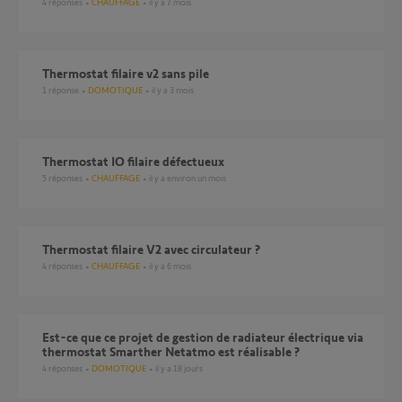
4
réponses
CHAUFFAGE
il y a 7 mois
Thermostat filaire v2 sans pile
1
réponse
DOMOTIQUE
il y a 3 mois
Thermostat IO filaire défectueux
5
réponses
CHAUFFAGE
il y a environ un mois
Thermostat filaire V2 avec circulateur ?
4
réponses
CHAUFFAGE
il y a 6 mois
Est-ce que ce projet de gestion de radiateur électrique via
thermostat Smarther Netatmo est réalisable ?
4
réponses
DOMOTIQUE
il y a 18 jours