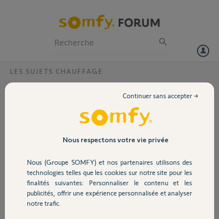
Particuliers
Professionnels
Forum
LES SUJETS CHAUFFAGE
Volet
Pb thermostat filaire v2
Continuer sans accepter →
Bonjour,
Portail
Mon thermostat V2 filaire v2 ne passe plus en mode nuit.
L'application sur mon téléphone passé bien en mode nuit. Mais la
Garage
Nous respectons votre vie privée
température ne baisse pas.
Merci,
Nous (Groupe SOMFY) et nos partenaires utilisons des
Sécurité
technologies telles que les cookies sur notre site pour les
Gilles F.
finalités suivantes: Personnaliser le contenu et les
il y a plus d'un an
publicités, offrir une expérience personnalisée et analyser
Domotique
Participer au fil de discussion
notre trafic.