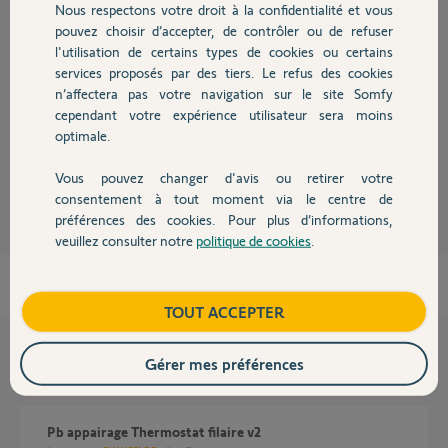
Nous respectons votre droit à la confidentialité et vous
Chauffage
pouvez choisir d’accepter, de contrôler ou de refuser
Réponses
l'utilisation de certains types de cookies ou certains
services proposés par des tiers. Le refus des cookies
Autres produits
n’affectera pas votre navigation sur le site Somfy
Bonjour Gilles
cependant votre expérience utilisateur sera moins
Redémarrez votre box internet, pour qu'il se reconnecte.
optimale.
JACKY M.
il y a plus d'un an
Vous pouvez changer d'avis ou retirer votre
Devis avec un pro
consentement à tout moment via le centre de
préférences des cookies. Pour plus d’informations,
veuillez consulter notre
politique de cookies
.
Contact
Boutique
TOUT ACCEPTER
Gérer mes préférences
Questions liées
Pb appairage Thermostat filaire v2