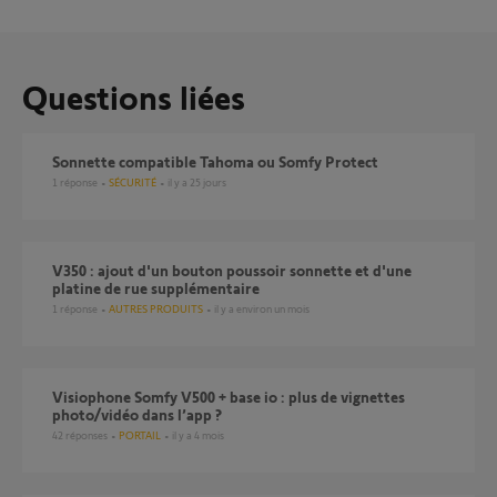
Questions liées
Sonnette compatible Tahoma ou Somfy Protect
1
réponse
SÉCURITÉ
il y a 25 jours
V350 : ajout d'un bouton poussoir sonnette et d'une
platine de rue supplémentaire
1
réponse
AUTRES PRODUITS
il y a environ un mois
Visiophone Somfy V500 + base io : plus de vignettes
photo/vidéo dans l’app ?
42
réponses
PORTAIL
il y a 4 mois