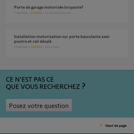
Porte de garage motorisée bruyante?
7
réponses
GARAGE
il y a environ un mois
Installation motorisation sur porte basculante avec
poutre et rail décalé
3
réponses
GARAGE
il y a 3 mois
CE N'EST PAS CE
QUE VOUS RECHERCHEZ
Posez votre question
Haut de page