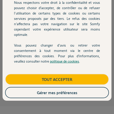
Nous respectons votre droit à la confidentialité et vous
Chauffage
Participer au fil de discussion
pouvez choisir d’accepter, de contrôler ou de refuser
l'utilisation de certains types de cookies ou certains
services proposés par des tiers. Le refus des cookies
Autres produits
n’affectera pas votre navigation sur le site Somfy
Réponses
cependant votre expérience utilisateur sera moins
optimale.
Somfy ne fabrique pas de visio ss fil.
Vous pouvez changer d'avis ou retirer votre
Tout simplement parce que ca ne peut pas fonctionner.
Devis avec un pro
consentement à tout moment via le centre de
J'en ai eu deux (Sentinel, Extel) à la poubelle....malgré une portée
préférences des cookies. Pour plus d’informations,
annoncée de 200m ????
veuillez consulter notre
politique de cookies
.
Contact
Un jour je me suis donné le mal de creuser une tranchée.
Bonne journée à vous
Boutique
TOUT ACCEPTER
Charly
il y a plus d'un an
Gérer mes préférences