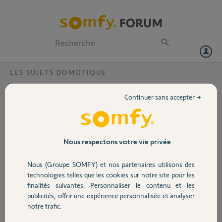
Particuliers
Professionnels
Forum
LES SUJETS DOMOTIQUE
Volet
Portée d'une sonnette vidéo ,
Continuer sans accepter →
Bonjour,
Portail
J'ai testé une sonnette vidéo connectée à ma box en Wifi et ça ne
passe pas derrière mon portail en aluminium.
La distance entre le portail et la maison est d'une douzaine de
Garage
Nous respectons votre vie privée
mètres. Je voudrais savoir si vos systèmes radio (sans fil)
fonctionneraient derrière mon portail en alu non ajouré qui fait 1,80
Nous (Groupe SOMFY) et nos partenaires utilisons des
m de haut ?
Sécurité
technologies telles que les cookies sur notre site pour les
finalités suivantes: Personnaliser le contenu et les
Merci,
publicités, offrir une expérience personnalisée et analyser
Domotique
notre trafic.
Pascal R.
il y a plus d'un an