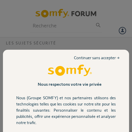
Particuliers
Professionnels
Forum
LES SUJETS SÉCURITÉ
Volet
association détecteur de mouvement
Continuer sans accepter →
Bonjour,
Portail
J'ai remplacé la pile de mon détecteur de mouvement de mon
système Home alarme mais celui ci n'est pas associé lorsque je le
retourne même en étant proche du Lynk.
Garage
Nous respectons votre vie privée
Pouvez-vous m'aider ?
Merci.
Nous (Groupe SOMFY) et nos partenaires utilisons des
Sécurité
technologies telles que les cookies sur notre site pour les
Marcel D.
finalités suivantes: Personnaliser le contenu et les
il y a plus d'un an
publicités, offrir une expérience personnalisée et analyser
Domotique
Participer au fil de discussion
notre trafic.