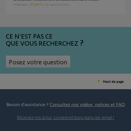
8
réponses
SÉCURITÉ
il y a environ 2 mois
CE N'EST PAS CE
QUE VOUS RECHERCHEZ
Posez votre question
Haut de page
Besoin d’assistance ?
Consultez nos vidéos, notices et FAQ
Recevez nos actus, conseils et bons plans par email !