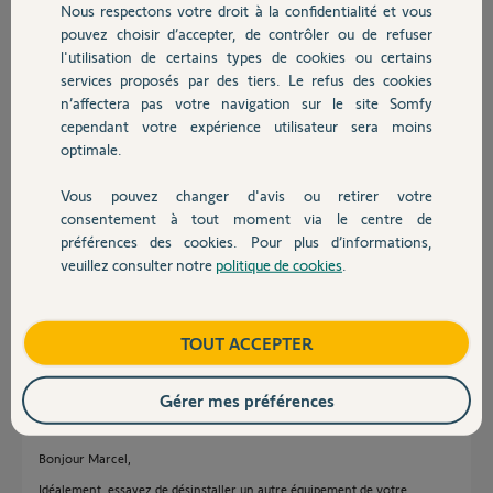
Nous respectons votre droit à la confidentialité et vous
Chauffage
pouvez choisir d’accepter, de contrôler ou de refuser
Réponses
l'utilisation de certains types de cookies ou certains
services proposés par des tiers. Le refus des cookies
Autres produits
n’affectera pas votre navigation sur le site Somfy
Bonsoir
cependant votre expérience utilisateur sera moins
Désinstallez le puis refaite l'installation.
optimale.
JACKY M.
il y a plus d'un an
Vous pouvez changer d'avis ou retirer votre
Devis avec un pro
consentement à tout moment via le centre de
préférences des cookies. Pour plus d’informations,
veuillez consulter notre
politique de cookies
.
Contact
Bonjour, merci pour votre réponse.
j'ai désinstallé le détecteur et j'ai recommencé plusieurs fois sans succès.
Boutique
TOUT ACCEPTER
Marcel D.
il y a plus d'un an
Gérer mes préférences
Bonjour Marcel,
Idéalement, essayez de désinstaller un autre équipement de votre