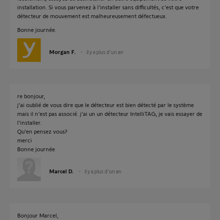
installation. Si vous parvenez à l'installer sans difficultés, c'est que votre
détecteur de mouvement est malheureusement défectueux.
Bonne journée.
Morgan F.
il y a plus d'un an
re bonjour,
j'ai oublié de vous dire que le détecteur est bien détecté par le système
mais il n'est pas associé. j'ai un un détecteur IntelliTAG, je vais essayer de
l'installer.
Qu'en pensez vous?
merci
Bonne journée
Marcel D.
il y a plus d'un an
Bonjour Marcel,