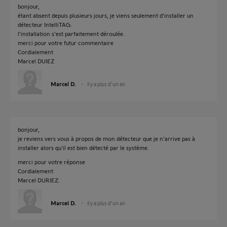
bonjour,
étant absent depuis plusieurs jours, je viens seulement d'installer un
détecteur IntelliTAG.
l'installation s'est parfaitement déroulée.
merci pour votre futur commentaire
Cordialement
Marcel DUIEZ
Marcel D.
il y a plus d'un an
bonjour,
je reviens vers vous à propos de mon détecteur que je n'arrive pas à
installer alors qu'il est bien détecté par le système.
merci pour votre réponse
Cordialement
Marcel DURIEZ.
Marcel D.
il y a plus d'un an