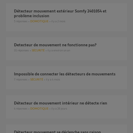
Détecteur mouvement extérieur Somfy 2401054 et
problème inclusion
5
réponses
DOMOTIQUE
il y a 2 mois
Detecteur de mouvement ne fonctionne pas?
31
réponses
SÉCURITÉ
il y a environ un an
Impossible de connecter les détecteurs de mouvements
7
réponses
SÉCURITÉ
il y a 4 mois
Détecteur de mouvement intérieur ne détecte rien
4
réponses
DOMOTIQUE
il y a 26 jours
Détecteur mouvement se déclenche sans raison