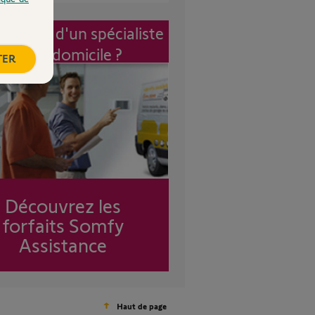
vention d'un spécialiste
à mon domicile ?
TER
Découvrez les
forfaits Somfy
Assistance
Haut de page