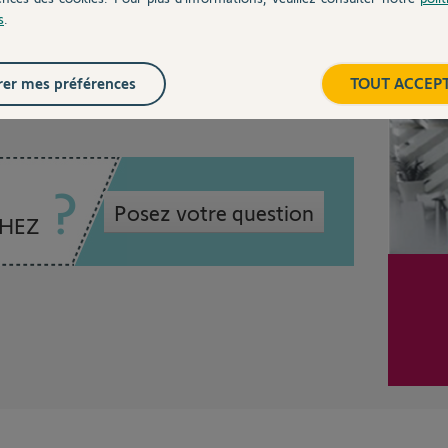
s
.
Inter
n
er mes préférences
TOUT ACCEP
Posez votre question
CHEZ