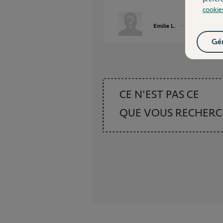
cookie
Emilie L.
il y a plus d'un a
Gér
CE N'EST PAS CE
QUE VOUS RECHER