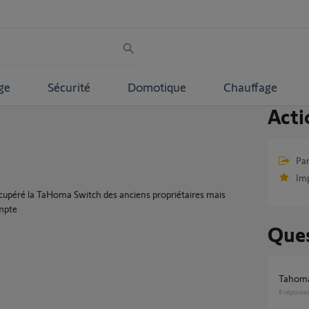
ge
Sécurité
Domotique
Chauffage
Acti
Par
Im
upéré la TaHoma Switch des anciens propriétaires mais
ompte
Ques
Tahoma
8
réponse