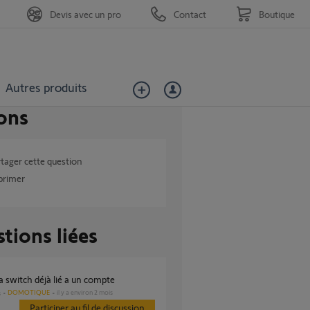
Devis avec un pro
Contact
Boutique
Autres produits
ons
tager cette question
primer
tions liées
 switch déjà lié a un compte
DOMOTIQUE
il y a environ 2 mois
s
Participer au fil de discussion