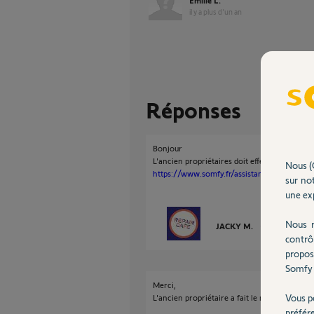
Emilie L.
il y a plus d'un an
Réponses
Bonjour
L'ancien propriétaires doit effectuer ce qui 
Nous (
https://www.somfy.fr/assistance/faq?quest
sur not
une exp
Nous r
JACKY M.
il y a plus d'un
contrô
propos
Somfy 
Merci,
Vous p
L'ancien propriétaire a fait le nécessaire grâc
préfér