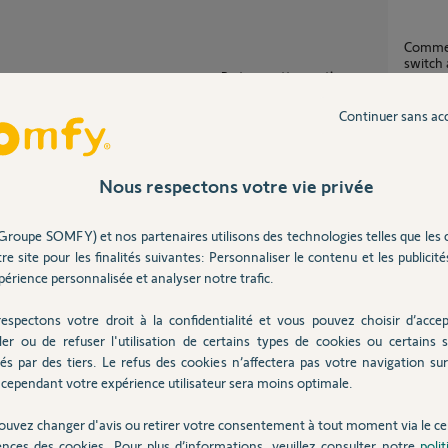
Comment lier des équipements sur Tahoma
switch 
Partager cette question
12
répons
Participer au fil de discussion
Continuer sans ac
Comment changer l'adresse mail de mon
compte
Nous respectons votre vie privée
Protec
4
réponse
est indiqué dans la FAQ suivante
Groupe SOMFY) et nos partenaires utilisons des technologies telles que les 
Box tahoma switch déjà rattaché à un
ion=comment-rein...
compt
re site pour les finalités suivantes: Personnaliser le contenu et les publicités
1
réponse
érience personnalisée et analyser notre trafic.
espectons votre droit à la confidentialité et vous pouvez choisir d’accep
 an
ler ou de refuser l'utilisation de certains types de cookies ou certains s
Migra
és par des tiers. Le refus des cookies n’affectera pas votre navigation sur 
32
répons
cependant votre expérience utilisateur sera moins optimale.
ouvez changer d'avis ou retirer votre consentement à tout moment via le ce
e à votre lien !
ences des cookies. Pour plus d’informations, veuillez consulter notre
poli