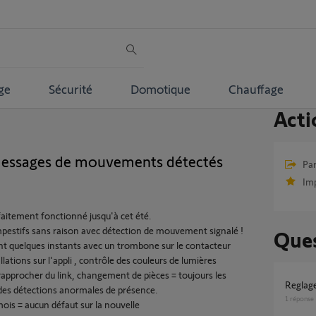
ge
Sécurité
Domotique
Chauffage
Acti
essages de mouvements détectés
Par
Im
faitement fonctionné jusqu'à cet été.
estifs sans raison avec détection de mouvement signalé !
Ques
yant quelques instants avec un trombone sur le contacteur
llations sur l'appli , contrôle des couleurs de lumières
pprocher du link, changement de pièces = toujours les
Regla
es détections anormales de présence.
1
réponse
 mois = aucun défaut sur la nouvelle