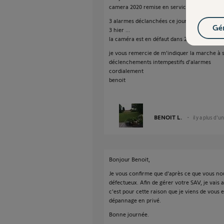
camera 2020 remise en service à votre dema
3 alarmes déclanchées ce jour
Gér
3 hier ...
la caméra est en défaut dans 2 pièces différe
je vous remercie de m'indiquer la marche à
déclenchements intempestifs d'alarmes
cordialement
benoit
BENOIT L.
il y a plus d'u
Bonjour Benoit,
Je vous confirme que d'après ce que vous nous
défectueux. Afin de gérer votre SAV, je vais
c'est pour cette raison que je viens de vous
dépannage en privé.
Bonne journée.