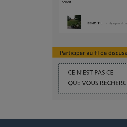
benoit
BENOIT L.
il y a plus d'u
Participer au fil de discus
CE N'EST PAS CE
QUE VOUS RECHER