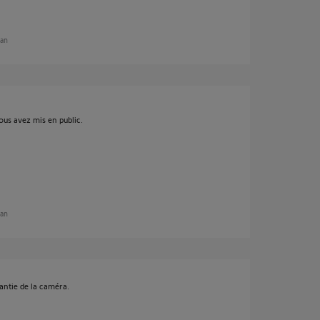
 an
ous avez mis en public.
 an
ntie de la caméra.