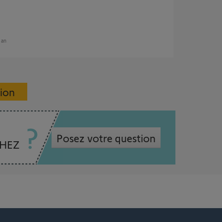
n an
sion
Posez votre question
CHEZ