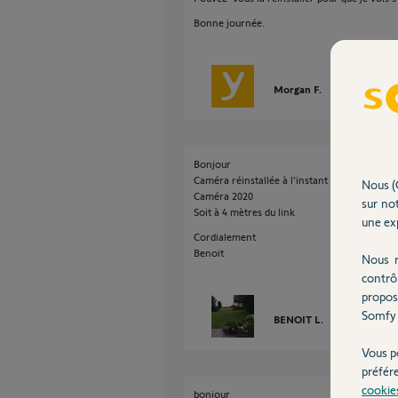
Bonne journée.
Morgan F.
il y a plus d'un
Bonjour
Caméra réinstallée à l’instant
Nous (
Caméra 2020
sur not
Soit à 4 mètres du link
une exp
Cordialement
Benoit
Nous r
contrô
propos
Somfy 
BENOIT L.
il y a plus d'u
Vous p
préfér
cookie
bonjour