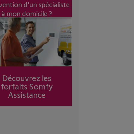
vention d'un spécialiste
à mon domicile ?
Découvrez les
forfaits Somfy
Assistance