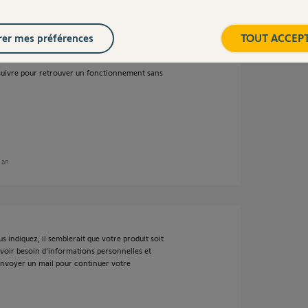
nde .
er mes préférences
TOUT ACCEP
ntes
 suivre pour retrouver un fonctionnement sans
n an
 indiquez, il semblerait que votre produit soit
 avoir besoin d'informations personnelles et
 envoyer un mail pour continuer votre