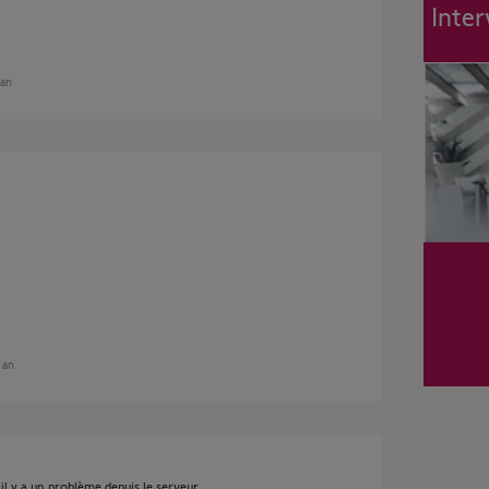
Inter
 an
n an
il y a un problème depuis le serveur.