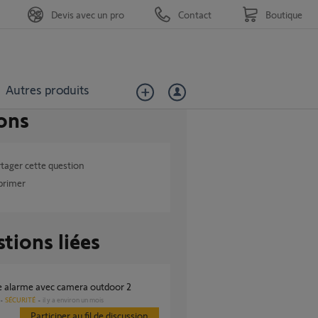
Devis avec un pro
Contact
Boutique
Autres produits
ons
tager cette question
primer
tions liées
ge alarme avec camera outdoor 2
SÉCURITÉ
il y a environ un mois
Participer au fil de discussion