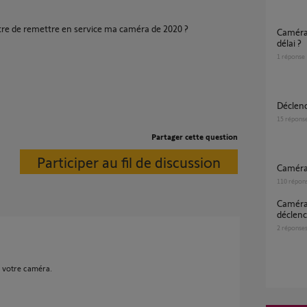
re de remettre en service ma caméra de 2020 ?
Caméra indoor sans notif mouvement et
délai ?
1
réponse
Décle
15
répons
Partager cette question
Participer au fil de discussion
Caméra
110
répon
Caméra indoor détection sans
déclen
2
réponse
 votre caméra.