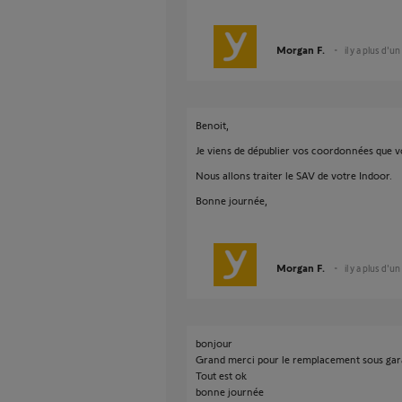
Morgan F.
il y a plus d'un
Benoit,
Je viens de dépublier vos coordonnées que v
Nous allons traiter le SAV de votre Indoor.
Bonne journée,
Morgan F.
il y a plus d'un
bonjour
Grand merci pour le remplacement sous gara
Tout est ok
bonne journée