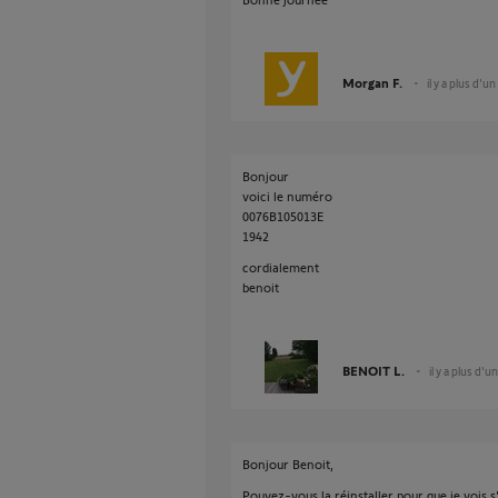
Morgan F.
il y a plus d'un
Bonjour
voici le numéro
0076B105013E
1942
cordialement
benoit
BENOIT L.
il y a plus d'u
Bonjour Benoit,
Pouvez-vous la réinstaller pour que je vois s'