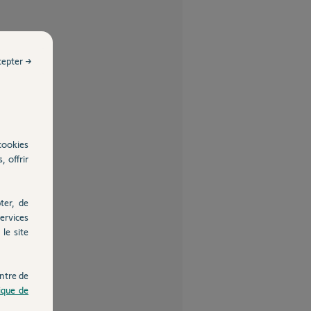
cepter →
cookies
, offrir
ter, de
ervices
le site
ntre de
tique de