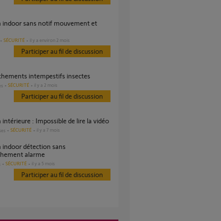
SÉCURITÉ
il y a environ 2 mois
Participer au fil de discussion
nchements intempestifs insectes
SÉCURITÉ
il y a 2 mois
es
Participer au fil de discussion
 intérieure : Impossible de lire la vidéo
SÉCURITÉ
il y a 7 mois
ses
chement alarme
SÉCURITÉ
il y a 5 mois
s
Participer au fil de discussion