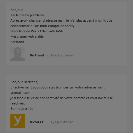
Bonjour,
J'ai le même problème.
Après avoir changer d'adresse mail, je n'ai plus accès à mon Kit de
connectivité ni sur mon compte de somfy.
Voici le code Pin :2116-8549-1454
Merci pour votre aide.
Bertrand.
Bertrand
il y a plus d'un an
Bonjour Bertrand,
Effectivement vous vous etes tromper sur votre adresse mail :
@gmail..com
je dissocie le kit de connectivité de votre compte et vous invite a le
reactiver.
Bonne journée
Nicolas F.
il y a plus d'un an