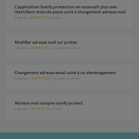
L'application Somfy protection ne reconnaît plus mes
identifiant mots de passe suite à changement adresse mail
1
réponse
SÉCURITÉ
il y a 2 jours
Modifier adresse mail sur protec
1
réponse
DOMOTIQUE
il y a environ un mois
Changement adresse email suite à un déménagement
5
réponses
DOMOTIQUE
il y a environ un mois
Adresse mail compte somfy protect
1
réponse
SÉCURITÉ
il y a 2 mois