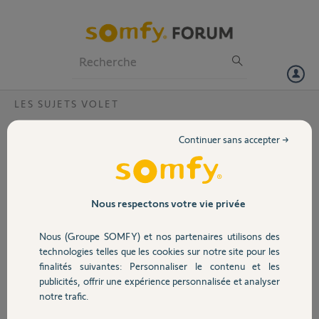
Particuliers
Professionnels
Forum
LES SUJETS VOLET
Volet
Changement adresse mail sur Somfy
Continuer sans accepter →
Bonjour j'ai une box Somfy pour mes volets roulants mais l'adresse
Portail
mail n'existe plus et j'aimerais mettre ma nouvelle adresse. Pouvez-
vous m'aider s'il vous plait. Au cas ou voici mon adresse mail :
Garage
Nous respectons votre vie privée
Merci,
Nous (Groupe SOMFY) et nos partenaires utilisons des
Sécurité
FRANCINE S.
technologies telles que les cookies sur notre site pour les
il y a plus d'un an
finalités suivantes: Personnaliser le contenu et les
Participer au fil de discussion
publicités, offrir une expérience personnalisée et analyser
Domotique
notre trafic.