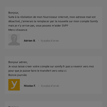
Bonjour,
Suite à la résiliation de mon fournisseur internet, mon adresse mail est
désactivé, j'aimerais la remplacer par la nouvelle sur mon compte Somfy
mais je n'y arrive pas, vous pouvez m'aider SVP?
Merci d'avance
Adrien B.
il y a plus d'un an
Bonjour adrien,
Je vous laisse creer votre compte sur somfy.fr puis a revenir vers moi
pour que je puisse faire le transfert vers celui ci.
Bonne journée
Nicolas F.
il y a plus d'un an