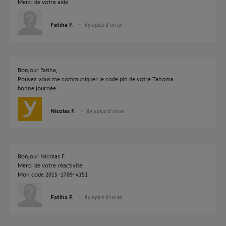
Merci de votre aide
Fatiha F.
il y a plus d'un an
Bonjour Fatiha,
Pouvez vous me communiquer le code pin de votre Tahoma.
bonne journée
Nicolas F.
il y a plus d'un an
Bonjour Nicolas F.
Merci de votre réactivité
Mon code 2015-1709-4151
Fatiha F.
il y a plus d'un an