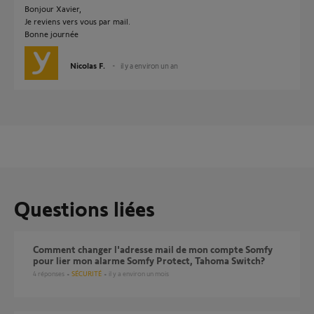
Bonjour Xavier,
Je reviens vers vous par mail.
Bonne journée
Nicolas F.
il y a environ un an
Questions liées
Comment changer l'adresse mail de mon compte Somfy
pour lier mon alarme Somfy Protect, Tahoma Switch?
4
réponses
SÉCURITÉ
il y a environ un mois