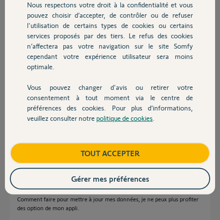
Nous respectons votre droit à la confidentialité et vous
Chauffage
Réponses
pouvez choisir d’accepter, de contrôler ou de refuser
l'utilisation de certains types de cookies ou certains
services proposés par des tiers. Le refus des cookies
Autres produits
Bonjour Francine
n’affectera pas votre navigation sur le site Somfy
cependant votre expérience utilisateur sera moins
Il est interdit de part les cgu de ce forum public d'y laisser des
coordonnées personnelles (adresse mail).
optimale.
Un Yellow va vous contacter pour votre demande.
Vous pouvez changer d'avis ou retirer votre
En attendant, laissez ici le pin de la box.
Devis avec un pro
consentement à tout moment via le centre de
Bonne journée.
préférences des cookies. Pour plus d’informations,
veuillez consulter notre
politique de cookies
.
Contact
Jean-Luc B.
il y a plus d'un an
Boutique
TOUT ACCEPTER
Bonjour, j'ai exactement le même problème.
Plus d'accès à mon mail donc plus d'accès à mon application pour mes
Gérer mes préférences
volets.
Comment faire pour mettre à jour mes données, je ne peux plus profiter
des option de mon appli.