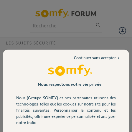
Particuliers
Professionnels
Forum
LES SUJETS SÉCURITÉ
Volet
Comment changer l'adresse mail de mon
Continuer sans accepter →
compte Somfy pour lier mon alarme
Portail
Somfy Protect, Tahoma Switch?
Bonjour,
Garage
Nous respectons votre vie privée
L'adresse de mon alarme Somfy Home Protect n'est plus valide et je
souhaite la remplacer par la même adresse que celle de ma Tahoma
Switch. Le système affiche "adresse déjà existante". Comment faire?
Nous (Groupe SOMFY) et nos partenaires utilisons des
Sécurité
Faut-il supprimer le compte Somfy Protect, en récréer un nouveau et
technologies telles que les cookies sur notre site pour les
tout réinstaller ?
finalités suivantes: Personnaliser le contenu et les
publicités, offrir une expérience personnalisée et analyser
Domotique
Merci d'avance pour votre aide
notre trafic.