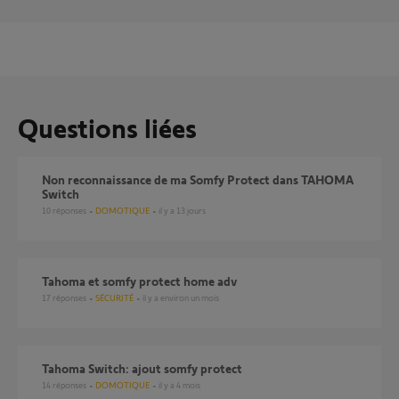
Questions liées
Non reconnaissance de ma Somfy Protect dans TAHOMA
Switch
10
réponses
DOMOTIQUE
il y a 13 jours
tahoma et somfy protect home adv
17
réponses
SÉCURITÉ
il y a environ un mois
Tahoma Switch: ajout somfy protect
14
réponses
DOMOTIQUE
il y a 4 mois