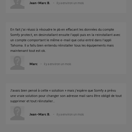
Jean-Marc B.
il y a environ un mois
En fait j'ai réussi à résoudre le pb en effacant les données du compte
Somfy protect, en desinstallant ensuite l'appli puis en la reinstallant avec
un compte comportant le même e-mail que celui entré dans l'appli
Tahoma. Il a fallu bien entendu réinstaller tous les équipements mais
maintenant tout est ok.
Marc
il y a environ un mois
J’avais bien pensé à cette « solution » mais j'espère que Somfy a prévu
une vraie solution pour changer son adresse mail sans être obligé de tout
supprimer et tout réinstaller…
Jean-Marc B.
il y a environ un mois