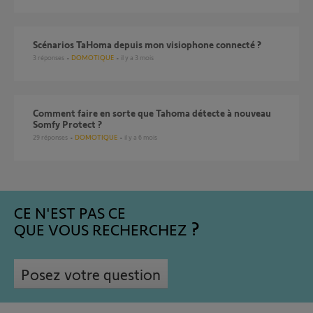
Scénarios TaHoma depuis mon visiophone connecté ?
3
réponses
DOMOTIQUE
il y a 3 mois
Comment faire en sorte que Tahoma détecte à nouveau
Somfy Protect ?
29
réponses
DOMOTIQUE
il y a 6 mois
CE N'EST PAS CE
QUE VOUS RECHERCHEZ
Posez votre question