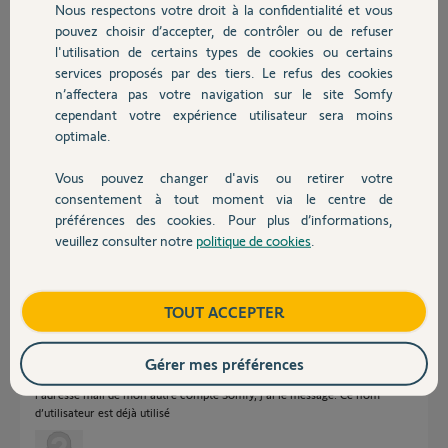
Marc
Nous respectons votre droit à la confidentialité et vous
Chauffage
il y a environ un mois
pouvez choisir d’accepter, de contrôler ou de refuser
l'utilisation de certains types de cookies ou certains
services proposés par des tiers. Le refus des cookies
Autres produits
n’affectera pas votre navigation sur le site Somfy
Réponses
cependant votre expérience utilisateur sera moins
optimale.
Bonjour Marc,
Vous pouvez changer d'avis ou retirer votre
Devis avec un pro
De quelle adresse parlez-vous ?
consentement à tout moment via le centre de
préférences des cookies. Pour plus d’informations,
Bonne journée.
veuillez consulter notre
politique de cookies
.
Contact
Morgan F.
il y a environ un mois
Boutique
TOUT ACCEPTER
Bonjour, j’ai exactement le même problème. Dans l’appli Somfy Protect,
Gérer mes préférences
quand je veux changer l’adresse mail liée au compte Protect, si je rentre
l’adresse mail de mon autre compte Somfy, j’ai le message: Ce nom
d’utilisateur est déjà utilisé