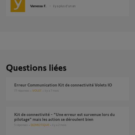
Vanessa F.
il y a plus d'un an
Questions liées
Erreur Communication Kit de connectivité Volets IO
77
réponses
VOLET
il y a 7 mois
Kit de connectivité - "Une erreur est survenue lors du
pilotage" mais les action se déroulent bien
5
réponses
DOMOTIQUE
il y a 2 mois