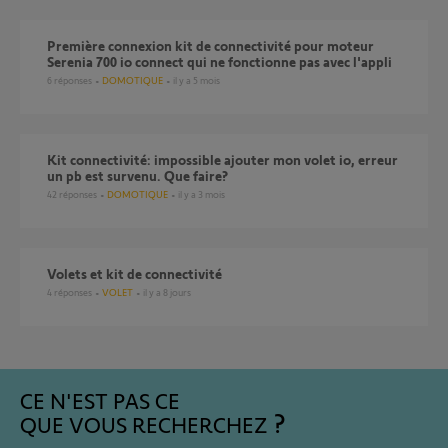
Première connexion kit de connectivité pour moteur
Serenia 700 io connect qui ne fonctionne pas avec l'appli
6
réponses
DOMOTIQUE
il y a 5 mois
Kit connectivité: impossible ajouter mon volet io, erreur
un pb est survenu. Que faire?
42
réponses
DOMOTIQUE
il y a 3 mois
Volets et kit de connectivité
4
réponses
VOLET
il y a 8 jours
CE N'EST PAS CE
QUE VOUS RECHERCHEZ