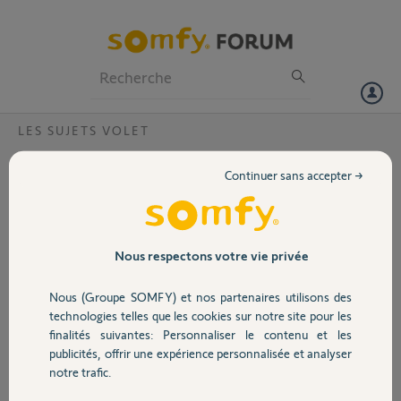
Particuliers
Professionnels
Forum
LES SUJETS VOLET
Volet
Erreur kit de connectivite ?
Continuer sans accepter →
Bonjour,
Portail
J'ai 9 volets roulant sur mon kit de connectivite
et depuis un moment mes 6 volets roulants
Garage
Nous respectons votre vie privée
solaire IO sont en défaut sur l'application du kit
de connectivite (mes 3 volets électriques
Nous (Groupe SOMFY) et nos partenaires utilisons des
classiques eux n'ont pas de problème)
Sécurité
technologies telles que les cookies sur notre site pour les
J'ai tout desinstallé et réinstaller et ça change
finalités suivantes: Personnaliser le contenu et les
rien, j'ai déplacé la box et c'est pareil.
publicités, offrir une expérience personnalisée et analyser
Le Code Pin de la box est 2112-3173-3584,
Domotique
notre trafic.
pourriez vous m'aider ?