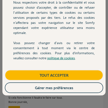
Merci,
Nous respectons votre droit à la confidentialité et vous
Chauffage
pouvez choisir d’accepter, de contrôler ou de refuser
l'utilisation de certains types de cookies ou certains
Madjid B.
il y a plus d'un an
services proposés par des tiers. Le refus des cookies
Autres produits
n’affectera pas votre navigation sur le site Somfy
cependant votre expérience utilisateur sera moins
optimale.
Réponses
Vous pouvez changer d'avis ou retirer votre
Devis avec un pro
consentement à tout moment via le centre de
Je précise que l'installation à déjà fonctionné correctement
préférences des cookies. Pour plus d’informations,
veuillez consulter notre
politique de cookies
.
Contact
Madjid B.
il y a plus d'un an
Boutique
TOUT ACCEPTER
Bonjour Madjid,
Gérer mes préférences
Il va falloir supprimer un volet solaire de l'application, le remettre à zéro,
le reparamétrer et l'appairer de nouveau.
Si cela fonctionne il faudra le faire sur tous.
Bonne journée,