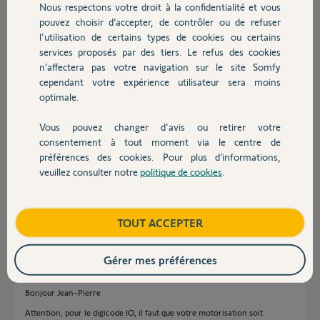
Nous respectons votre droit à la confidentialité et vous
Chauffage
Jean Pierre D.
pouvez choisir d’accepter, de contrôler ou de refuser
il y a plus d'un an
l'utilisation de certains types de cookies ou certains
Participer au fil de discussion
services proposés par des tiers. Le refus des cookies
Autres produits
n’affectera pas votre navigation sur le site Somfy
cependant votre expérience utilisateur sera moins
optimale.
Réponses
Vous pouvez changer d'avis ou retirer votre
Devis avec un pro
consentement à tout moment via le centre de
Il vous faudra un Izymo VR IO, en vente en sites spécialisés et la notice
préférences des cookies. Pour plus d’informations,
de raccordement fort simple est livrée avec.*
veuillez consulter notre
politique de cookies
.
Ainsi qu'un digicode IO en vente sur boutique.
Contact
Bonne journée à vous.
Boutique
TOUT ACCEPTER
Charly
il y a plus d'un an
Gérer mes préférences
Bonjour Jean-Pierre
Attention, pour le digicode IO, il faut que votre motorisation soit