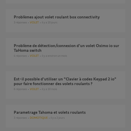
Problèmes ajout volet roulant box connectivity
3
réponses
VOLET
il y a 10 jours
Problème de détection/connexion d'un volet Oximo io sur
TaHoma switch
4
réponses
VOLET
il y a environ un mois
Est-il possible d'utiliser un "Clavier à codes Keypad 2 io"
pour faire fonctionner des volets roulants ?
6
réponses
VOLET
il y a 10 mois
Parametrage Tahoma et volets roulants
3
réponses
DOMOTIQUE
il y a 2 jours