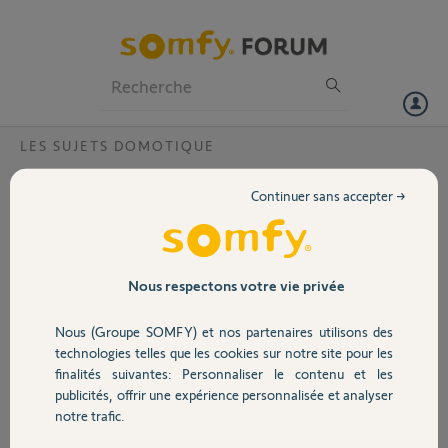
Particuliers
Professionnels
Forum
LES SUJETS DOMOTIQUE
Volet
Domotique volet roulant avec clavier code
Continuer sans accepter →
?
Portail
Bonjour,
Je voudrais commander un volet roulant filaire à l'intérieur par
Garage
interrupteur habituel (Legrand Mozaic) et par l'extérieur avec un
Nous respectons votre vie privée
clavier à code en IO pour pouvoir y accéder par internet, l'insérer
dans la fermeture totale des volet et connaitre sa position ouverte ou
Nous (Groupe SOMFY) et nos partenaires utilisons des
Sécurité
fermée. Quel matériel et branchement me faut-il ?
technologies telles que les cookies sur notre site pour les
j'ai regard IZYMO VR mais je ne vois pas comment faire.
finalités suivantes: Personnaliser le contenu et les
Bonnes fêtes
publicités, offrir une expérience personnalisée et analyser
Domotique
notre trafic.
Merci,