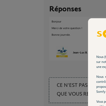
Réponses
Bonjour
Merci de votre question !
Bonne journée.
Jean-Luc B.
il y a plus d'
Nous (
sur not
une exp
Nous r
contrô
CE N'EST PAS CE
propos
Somfy 
QUE VOUS RECHER
Vous p