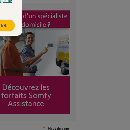
tique de
vention d'un spécialiste
à mon domicile ?
TER
Découvrez les
forfaits Somfy
Assistance
Haut de page