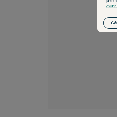
préfér
cookie
Gér