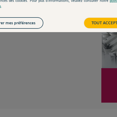
ences des cookies. Pour plus d’informations, veuillez consulter notre
poli
s
.
Inter
er mes préférences
TOUT ACCEP