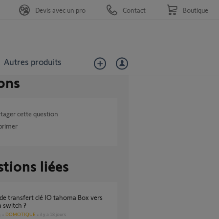
Devis avec un pro
Contact
Boutique
Autres produits
ons
tager cette question
primer
tions liées
 switch ?
DOMOTIQUE
il y a 18 jours
s