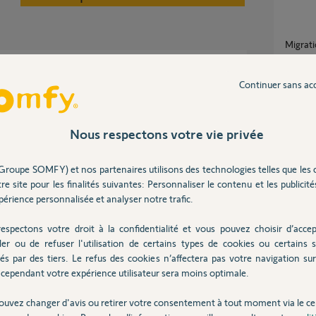
Migra
32
répons
Continuer sans ac
Migration de tahoma mini vers tahoma
switch
Nous respectons votre vie privée
10
répons
un an
Groupe SOMFY) et nos partenaires utilisons des technologies telles que les 
re site pour les finalités suivantes: Personnaliser le contenu et les publicités
Transf
érience personnalisée et analyser notre trafic.
1
réponse
espectons votre droit à la confidentialité et vous pouvez choisir d’accep
ler ou de refuser l'utilisation de certains types de cookies ou certains s
Migra
és par des tiers. Le refus des cookies n’affectera pas votre navigation sur 
3
réponse
Posez votre question
cependant votre expérience utilisateur sera moins optimale.
CHEZ
ouvez changer d'avis ou retirer votre consentement à tout moment via le ce