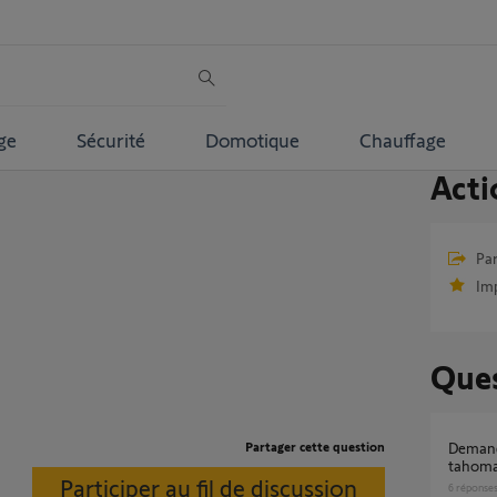
ge
Sécurité
Domotique
Chauffage
Acti
Par
Im
Ques
Partager cette question
Demande transfert clé IO tahoma Box vers
tahoma
Participer au fil de discussion
6
réponse