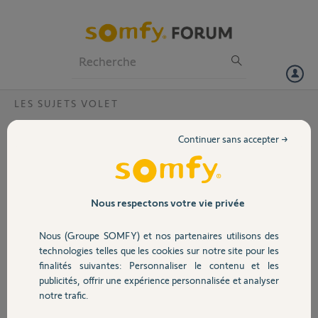
Particuliers
Professionnels
Forum
LES SUJETS VOLET
Volet
Volet deconnecté de la TAHOMA
Continuer sans accepter →
impossible à réassocier
Portail
Bonjour,
Mon volet ne fonctionnait plus avec la tahoma. Je l'ai donc supprimé
Garage
Nous respectons votre vie privée
et en essayant de l'ajouter de nouveau, la procédure fonctionne
jusqu'au mouvement de va et vient du volet mais l'application ne
Nous (Groupe SOMFY) et nos partenaires utilisons des
trouve plus le volet.Ci-joint numéro sur la télécommande du volet
Sécurité
technologies telles que les cookies sur notre site pour les
5121820C008 Smoove Origin IO 1. Merci d'avance pour votre retour.
finalités suivantes: Personnaliser le contenu et les
Bonne journée
publicités, offrir une expérience personnalisée et analyser
Domotique
notre trafic.
Merci,