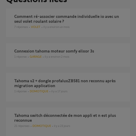
Comment ré-associer commande individuelle io avec un
seul volet roulant solaire ?
7
réponses
VOLET
il y a environ un mois
Connexion tahoma moteur somfy elixor 3s
1
réponse
GARAGE
il y a environ 2 mois
tahoma v2 + dongle profaluxZB581 non reconnu après
migration application
1
réponse
DOMOTIQUE
il y a 17 jours
Tahoma switch déconnectée de mon appli et n est plus
reconnue
21
réponses
DOMOTIQUE
il y a 23 jours