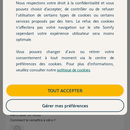
Nous respectons votre droit à la confidentialité et vous
Chauffage
LETURGIE C.
pouvez choisir d’accepter, de contrôler ou de refuser
il y a plus d'un an
l'utilisation de certains types de cookies ou certains
Participer au fil de discussion
services proposés par des tiers. Le refus des cookies
Autres produits
n’affectera pas votre navigation sur le site Somfy
cependant votre expérience utilisateur sera moins
optimale.
Réponses
Vous pouvez changer d'avis ou retirer votre
Devis avec un pro
consentement à tout moment via le centre de
Bonjour Caroline,
préférences des cookies. Pour plus d’informations,
Je n'ai pas reussi a recuperer votre VR.
veuillez consulter notre
politique de cookies
.
Je pense qu'il faudra le remettre a zéro pour le réappairer.
Contact
Bonne journée
Nicolas F.
il y a plus d'un an
Boutique
TOUT ACCEPTER
Gérer mes préférences
Merci pour ce retour
Comment le remettre à zéro ?