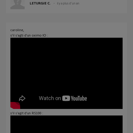
LETURGIE C.
il y a plus d'un an
caroline,
s'il s'agti d'un oximo IO :
s'il s'agit d'un RS100 :